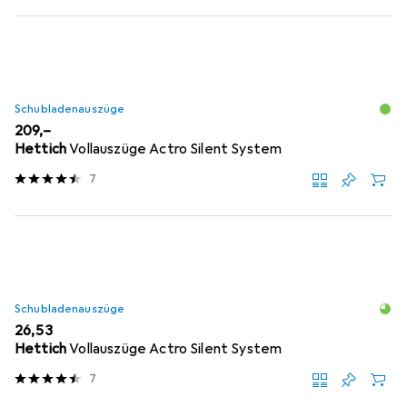
Schubladenauszüge
EUR
209,–
Hettich
Vollauszüge Actro Silent System
7
Schubladenauszüge
EUR
26,53
Hettich
Vollauszüge Actro Silent System
7