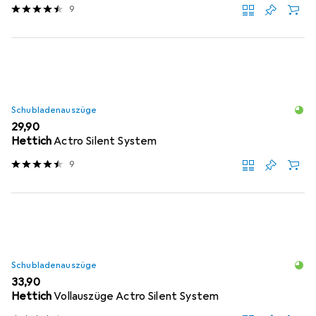
9
Schubladenauszüge
EUR
29,90
Hettich
Actro Silent System
9
Schubladenauszüge
EUR
33,90
Hettich
Vollauszüge Actro Silent System