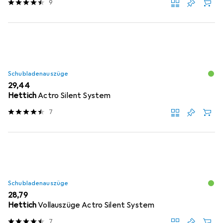
9
Schubladenauszüge
EUR
29,44
Hettich
Actro Silent System
7
Schubladenauszüge
EUR
28,79
Hettich
Vollauszüge Actro Silent System
7