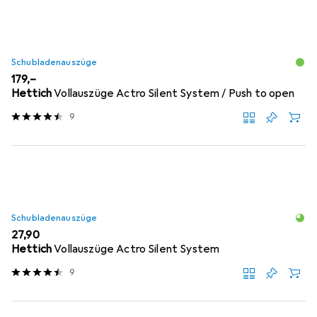
Schubladenauszüge
EUR
179,–
Hettich
Vollauszüge Actro Silent System / Push to open
9
Schubladenauszüge
EUR
27,90
Hettich
Vollauszüge Actro Silent System
9