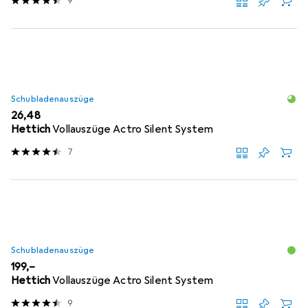
9
Schubladenauszüge
EUR
26,48
Hettich
Vollauszüge Actro Silent System
7
Schubladenauszüge
EUR
199,–
Hettich
Vollauszüge Actro Silent System
9