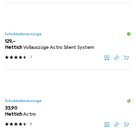
Schubladenauszüge
EUR
129,–
Hettich
Vollauszüge Actro Silent System
7
Schubladenauszüge
EUR
33,90
Hettich
Actro
9