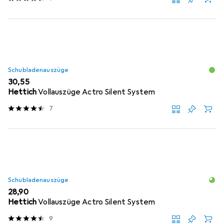
Schubladenauszüge
EUR
30,55
Hettich
Vollauszüge Actro Silent System
7
Schubladenauszüge
EUR
28,90
Hettich
Vollauszüge Actro Silent System
9