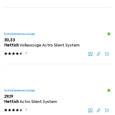
Schubladenauszüge
EUR
30,33
Hettich
Vollauszüge Actro Silent System
7
Schubladenauszüge
EUR
29,19
Hettich
Actro Silent System
7