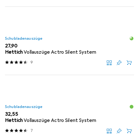
Schubladenauszüge
EUR
27,90
Hettich
Vollauszüge Actro Silent System
9
Schubladenauszüge
EUR
32,55
Hettich
Vollauszüge Actro Silent System
7