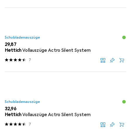
Schubladenauszüge
EUR
29,87
Hettich
Vollauszüge Actro Silent System
7
Schubladenauszüge
EUR
32,96
Hettich
Vollauszüge Actro Silent System
7