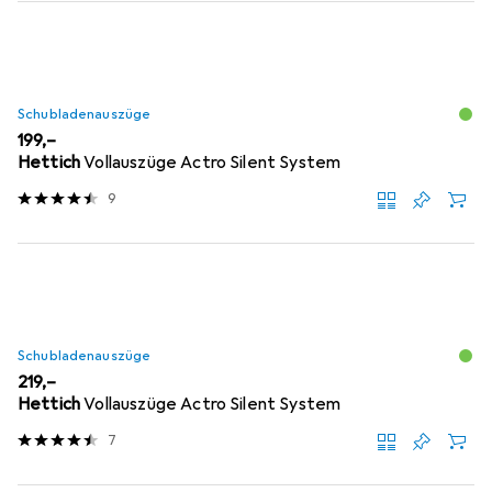
Schubladenauszüge
EUR
199,–
Hettich
Vollauszüge Actro Silent System
9
Schubladenauszüge
EUR
219,–
Hettich
Vollauszüge Actro Silent System
7