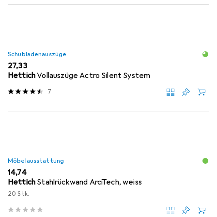
Schubladenauszüge
EUR
27,33
Hettich
Vollauszüge Actro Silent System
7
Möbelausstattung
EUR
14,74
Hettich
Stahlrückwand ArciTech, weiss
20 Stk.