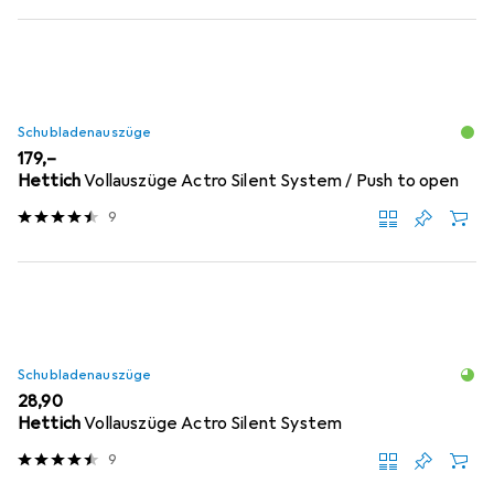
Schubladenauszüge
EUR
179,–
Hettich
Vollauszüge Actro Silent System / Push to open
9
Schubladenauszüge
EUR
28,90
Hettich
Vollauszüge Actro Silent System
9