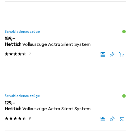
Schubladenauszüge
EUR
189,–
Hettich
Vollauszüge Actro Silent System
7
Schubladenauszüge
EUR
129,–
Hettich
Vollauszüge Actro Silent System
9