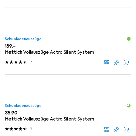
Schubladenauszüge
EUR
189,–
Hettich
Vollauszüge Actro Silent System
7
Schubladenauszüge
EUR
35,90
Hettich
Vollauszüge Actro Silent System
9