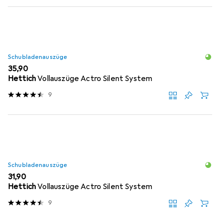
Schubladenauszüge
EUR
35,90
Hettich
Vollauszüge Actro Silent System
9
Schubladenauszüge
EUR
31,90
Hettich
Vollauszüge Actro Silent System
9