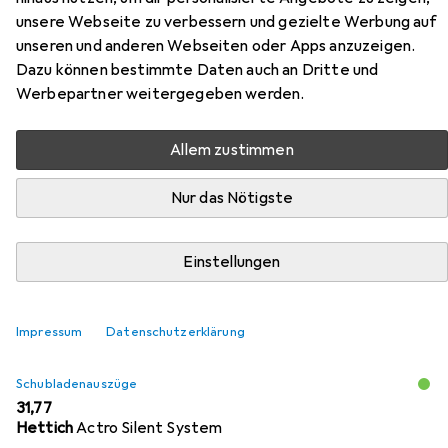
unsere Webseite zu verbessern und gezielte Werbung auf
anthrazit
unseren und anderen Webseiten oder Apps anzuzeigen.
Dazu können bestimmte Daten auch an Dritte und
Hier findest du passendes Zubehör zum Produkt Hettich
Werbepartner weitergegeben werden.
Flexible Schubkasten-Sets ArciTech, anthrazit aus den
Kategorien Schubladenauszüge und Möbelausstattung.
Allem zustimmen
Nur das Nötigste
Beliebt
Schubladenauszüge
Möbelausstattung
Relevanz
Einstellungen
Produktliste
Impressum
Datenschutzerklärung
Schubladenauszüge
EUR
31,77
Hettich
Actro Silent System