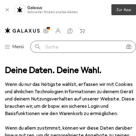
Galaxus
Zur App
Schneller finden und bestellen
Einstellungen
Kundenkonto
Vergleichslisten
Merklisten
Warenkorb
Navigation nach Kategorien
Menü
Suche
Hettich Flexible Schubkasten-Sets ArciTech, anthrazit
Deine Daten. Deine Wahl.
Zubehör
EUR
33,90
Wenn du nur das Nötigste wählst, erfassen wir mit Cookies
Hettich
Flexible Schubkasten-Sets
und ähnlichen Technologien Informationen zu deinem Gerät
ArciTech, anthrazit
und deinem Nutzungsverhalten auf unserer Website. Diese
brauchen wir, um dir bspw. ein sicheres Login und
Basisfunktionen wie den Warenkorb zu ermöglichen.
Zubehör für Hettich Flexible
Wenn du allem zustimmst, können wir diese Daten darüber
Schubkasten-Sets ArciTech,
hinaus nutzen, um dir personalisierte Angebote zu zeigen,