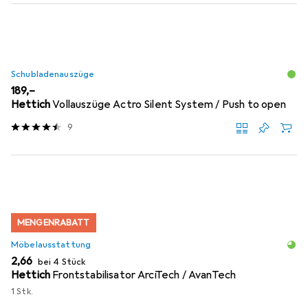
Schubladenauszüge
EUR
189,–
Hettich
Vollauszüge Actro Silent System / Push to open
9
MENGENRABATT
Möbelausstattung
EUR
2,66
bei 4 Stück
Hettich
Frontstabilisator ArciTech / AvanTech
1 Stk.