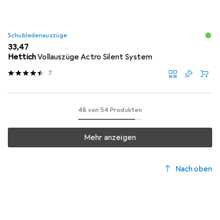
Schubladenauszüge
EUR
33,47
Hettich
Vollauszüge Actro Silent System
7
48 von 54 Produkten
Mehr anzeigen
Nach oben