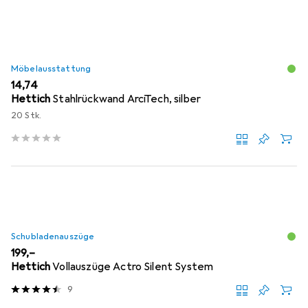
Möbelausstattung
EUR
14,74
Hettich
Stahlrückwand ArciTech, silber
20 Stk.
Schubladenauszüge
EUR
199,–
Hettich
Vollauszüge Actro Silent System
9