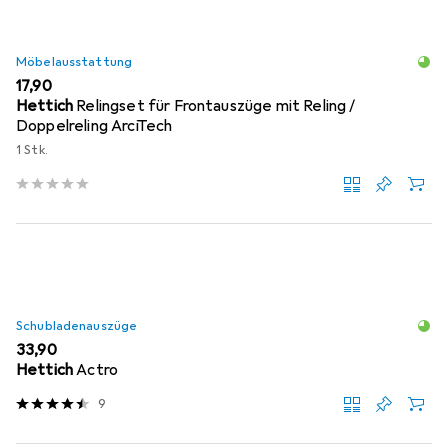
Möbelausstattung
EUR
17,90
Hettich
Relingset für Frontauszüge mit Reling /
Doppelreling ArciTech
1 Stk.
Schubladenauszüge
EUR
33,90
Hettich
Actro
9