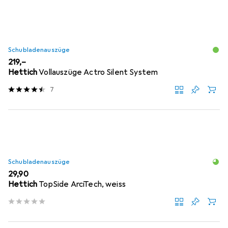
Schubladenauszüge
EUR
219,–
Hettich
Vollauszüge Actro Silent System
7
Schubladenauszüge
EUR
29,90
Hettich
TopSide ArciTech, weiss