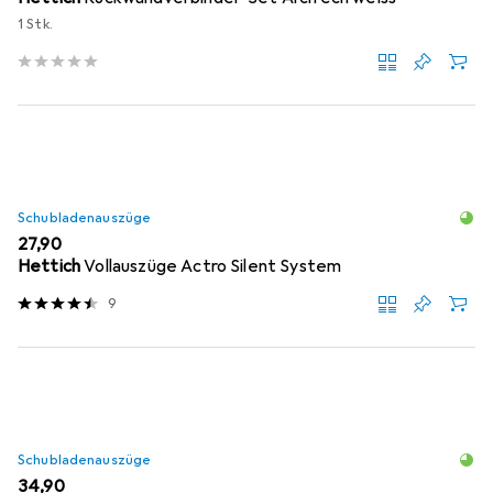
1 Stk.
Schubladenauszüge
EUR
27,90
Hettich
Vollauszüge Actro Silent System
9
Schubladenauszüge
EUR
34,90