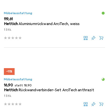
Möbelausstattung
EUR
119,61
Hettich
Aluminiumrückwand ArciTech, weiss
1 Stk.
−11%
Möbelausstattung
EUR
EUR
16,90
statt
18,90
Hettich
Rückwandverbinder-Set ArciTech anthrazit
1 Stk.