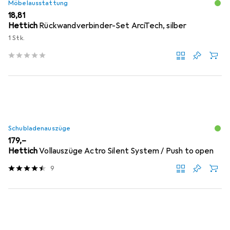
Möbelausstattung
EUR
18,81
Hettich
Rückwandverbinder-Set ArciTech, silber
1 Stk.
Schubladenauszüge
EUR
179,–
Hettich
Vollauszüge Actro Silent System / Push to open
9