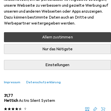
silber
unsere Webseite zu verbessern und gezielte Werbung auf
unseren und anderen Webseiten oder Apps anzuzeigen.
Hier findest du passendes Zubehör zum Produkt Hettich
Dazu können bestimmte Daten auch an Dritte und
Flexible Schubkasten-Sets ArciTech, silber aus den
Werbepartner weitergegeben werden.
Kategorien Schubladenauszüge und Möbelausstattung.
Allem zustimmen
Beliebt
Schubladenauszüge
Möbelausstattung
Nur das Nötigste
Relevanz
Einstellungen
Produktliste
Impressum
Datenschutzerklärung
Schubladenauszüge
EUR
31,77
Hettich
Actro Silent System
9