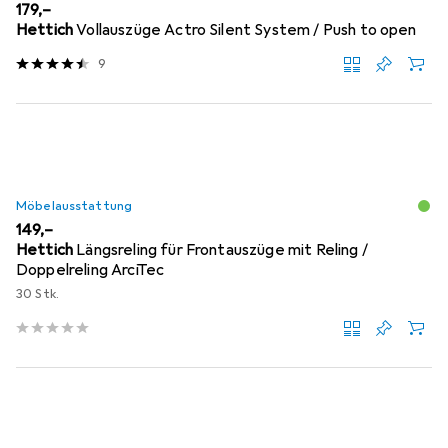
EUR
179,–
Hettich
Vollauszüge Actro Silent System / Push to open
9
Möbelausstattung
EUR
149,–
Hettich
Längsreling für Frontauszüge mit Reling /
Doppelreling ArciTec
30 Stk.