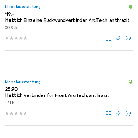
Möbelausstattung
EUR
119,–
Hettich
Einzelne Rückwandverbinder ArciTech, anthrazit
30 Stk.
Möbelausstattung
EUR
25,90
Hettich
Verbinder für Front ArciTech, anthrazit
1 Stk.