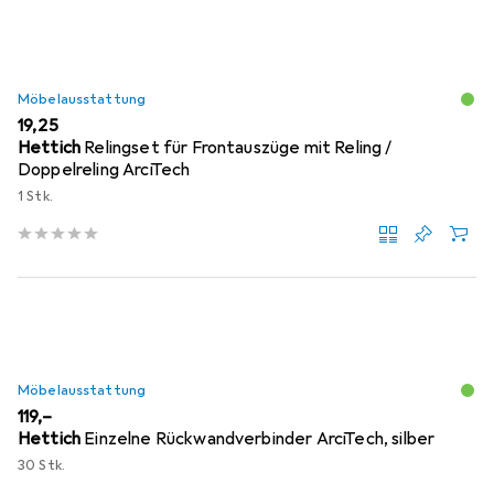
Möbelausstattung
EUR
19,25
Hettich
Relingset für Frontauszüge mit Reling /
Doppelreling ArciTech
1 Stk.
Möbelausstattung
EUR
119,–
Hettich
Einzelne Rückwandverbinder ArciTech, silber
30 Stk.