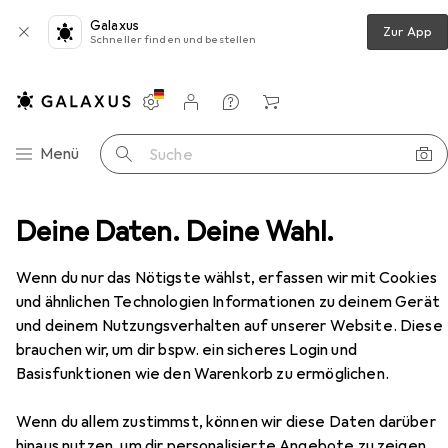
Galaxus
Zur App
Schneller finden und bestellen
Einstellungen
Kundenkonto
Vergleichslisten
Merklisten
Warenkorb
Navigation nach Kategorien
Menü
Suche
ge
Deine Daten. Deine Wahl.
Hettich Flexible Schubkasten-Sets ArciTech, silber
Zubehör
EUR
28,08
Wenn du nur das Nötigste wählst, erfassen wir mit Cookies
Hettich
Flexible Schubkasten-Sets
und ähnlichen Technologien Informationen zu deinem Gerät
ArciTech, silber
und deinem Nutzungsverhalten auf unserer Website. Diese
brauchen wir, um dir bspw. ein sicheres Login und
Basisfunktionen wie den Warenkorb zu ermöglichen.
Zubehör für Hettich Flexible
Schubkasten-Sets ArciTech,
Wenn du allem zustimmst, können wir diese Daten darüber
hinaus nutzen, um dir personalisierte Angebote zu zeigen,