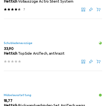
Hettich
Vollauszüge Actro Silent System
7
Schubladenauszüge
EUR
33,90
Hettich
TopSide ArciTech, anthrazit
Möbelausstattung
EUR
18,77
Hettich
Rückwandverbinder-Set ArciTech weiss