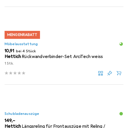
MENGENRABATT
Möbelausstattung
EUR
10,91
bei 4 Stück
Hettich
Rückwandverbinder-Set ArciTech weiss
1 Stk.
Schubladenauszüge
EUR
149,–
Hettich
Längsreling für Frontauszüge mit Reling /