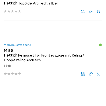
Hettich
TopSide ArciTech, silber
Möbelausstattung
EUR
14,95
Hettich
Relingset für Frontauszüge mit Reling /
Doppelreling ArciTech
1 Stk.