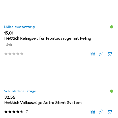
Möbelausstattung
EUR
15,01
Hettich
Relingset für Frontauszüge mit Reling
1 Stk.
Schubladenauszüge
EUR
32,55
Hettich
Vollauszüge Actro Silent System
7