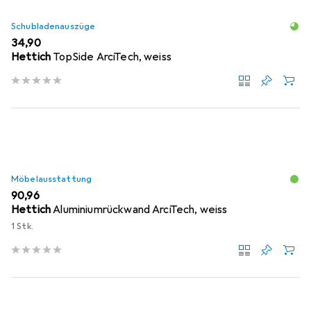
Schubladenauszüge
EUR
34,90
Hettich
TopSide ArciTech, weiss
Möbelausstattung
EUR
90,96
Hettich
Aluminiumrückwand ArciTech, weiss
1 Stk.