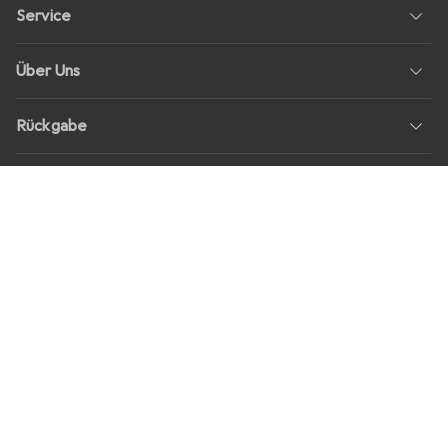
Service
Über Uns
Rückgabe
Soziale Medien
Stellenangebote
Preise
Alle Preise in EUR inkl. MwSt., zzgl.
Versandkosten
bei Bestellungen
unter
30,–
Shop Version
master-20260806-1707-31113322752-1
Unsere Onlineshops
digitec.ch
galaxus.ch
galaxus.at
galaxus.fr
galaxus.it
galaxus.nl
galaxus.be