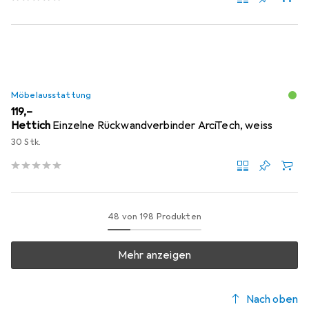
Möbelausstattung
EUR
119,–
Hettich
Einzelne Rückwandverbinder ArciTech, weiss
30 Stk.
48 von 198 Produkten
Mehr anzeigen
Nach oben