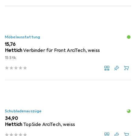
Möbelausstattung
EUR
15,76
Hettich
Verbinder für Front ArciTech, weiss
15 Stk.
Schubladenauszüge
EUR
34,90
Hettich
TopSide ArciTech, weiss