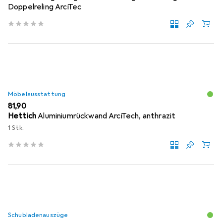
Doppelreling ArciTec
Möbelausstattung
EUR
81,90
Hettich
Aluminiumrückwand ArciTech, anthrazit
1 Stk.
Schubladenauszüge