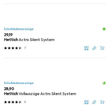
Schubladenauszüge
EUR
29,19
Hettich
Actro Silent System
7
Schubladenauszüge
EUR
28,90
Hettich
Vollauszüge Actro Silent System
9