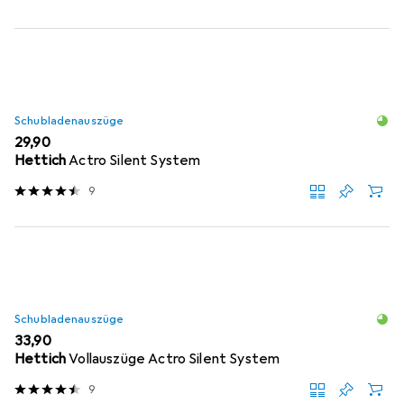
Schubladenauszüge
EUR
29,90
Hettich
Actro Silent System
9
Schubladenauszüge
EUR
33,90
Hettich
Vollauszüge Actro Silent System
9