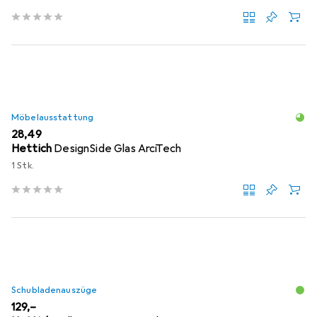
Möbelausstattung
EUR
28,49
Hettich
DesignSide Glas ArciTech
1 Stk.
Schubladenauszüge
EUR
129,–