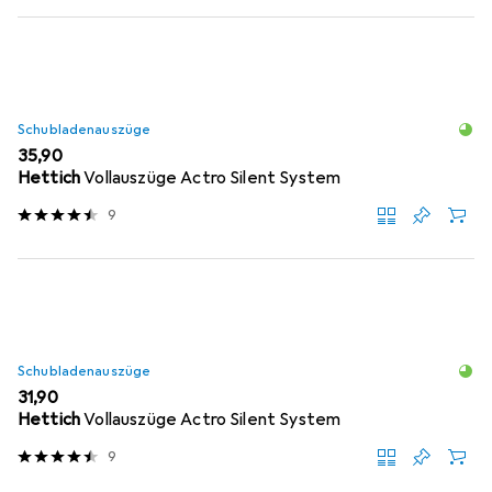
Schubladenauszüge
EUR
35,90
Hettich
Vollauszüge Actro Silent System
9
Schubladenauszüge
EUR
31,90
Hettich
Vollauszüge Actro Silent System
9