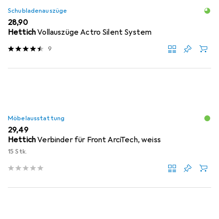
Schubladenauszüge
EUR
28,90
Hettich
Vollauszüge Actro Silent System
9
Möbelausstattung
EUR
29,49
Hettich
Verbinder für Front ArciTech, weiss
15 Stk.