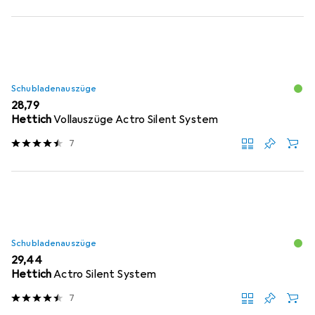
Schubladenauszüge
EUR
28,79
Hettich
Vollauszüge Actro Silent System
7
Schubladenauszüge
EUR
29,44
Hettich
Actro Silent System
7