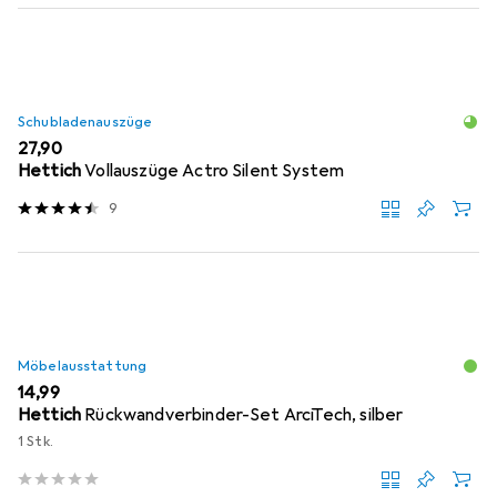
Schubladenauszüge
EUR
27,90
Hettich
Vollauszüge Actro Silent System
9
Möbelausstattung
EUR
14,99
Hettich
Rückwandverbinder-Set ArciTech, silber
1 Stk.