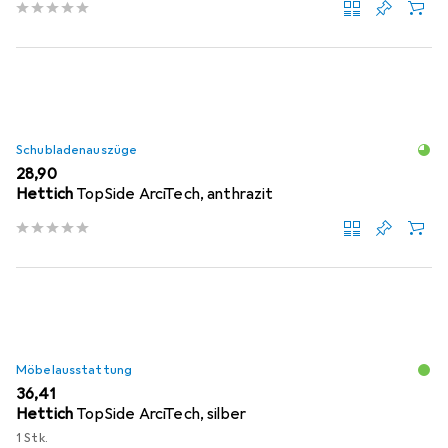
Schubladenauszüge
EUR
28,90
Hettich
TopSide ArciTech, anthrazit
Möbelausstattung
EUR
36,41
Hettich
TopSide ArciTech, silber
1 Stk.