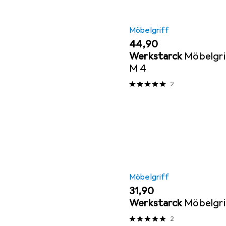
Möbelgriff
EUR
44,90
Werkstarck
Möbelgri
M 4
2
Möbelgriff
EUR
31,90
Werkstarck
Möbelgri
2