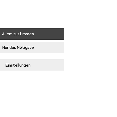
Einstellungen
Kundenkonto
Vergleichslisten
Merklisten
Warenkorb
Anmelden
Allem zustimmen
hlag
Möbelgriff
Hettich Möbelknöpfe
Zubehör
Nur das Nötigste
Einstellungen