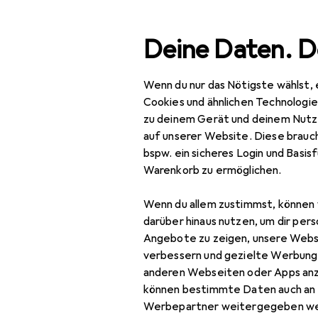
Suche
Deine Daten. D
Wenn du nur das Nötigste wählst, 
Navigation nach Kategorien
Gesamtsortiment
Baumarkt 
Gesamtsortiment
Cookies und ähnlichen Technologi
zu deinem Gerät und deinem Nutz
Baumarkt + Garten
auf unserer Website. Diese brauch
bspw. ein sicheres Login und Basis
Bauen + Renovieren
EU
21
Warenkorb zu ermöglichen.
He
Eisenwaren
Wenn du allem zustimmst, können 
Möbelbeschlag
darüber hinaus nutzen, um dir pers
Angebote zu zeigen, unsere Webs
Möbelausstattung
verbessern und gezielte Werbung
anderen Webseiten oder Apps an
Möbelgleiter +
Zubehör für
können bestimmte Daten auch an 
Schutzpuffer
Werbepartner weitergegeben we