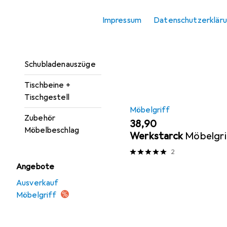
Möbelgriff
Hier findest du passendes
Impressum
Datenschutzerklär
Möbelrollen
Sortieren nach
:
Relevanz
Möbelscharnier
Produktliste
Schubladenauszüge
Tischbeine +
Tischgestell
Möbelgriff
Zubehör
EUR
38,90
Möbelbeschlag
Werkstarck
Möbelgri
2
Angebote
Ausverkauf
Möbelgriff