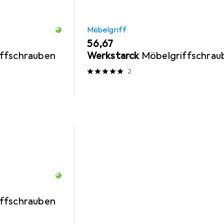
Möbelgriff
EUR
56,67
ffschrauben
Werkstarck
Möbelgriffschrau
2
ffschrauben