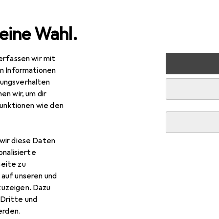
eine Wahl.
erfassen wir mit
+ Garten
Bauen + Renovieren
Eisenwaren
Möbelbesc
en Informationen
ungsverhalten
en wir, um dir
funktionen wie den
R
,90
ttich
Möbelknöpfe
wir diese Daten
onalisierte
eite zu
 auf unseren und
zuzeigen. Dazu
 Hettich Möbelknöpfe
Dritte und
rden.