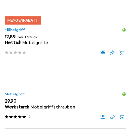
MENGENRABATT
Möbelgriff
EUR
12,89
bei 3 Stück
Hettich
Möbelgriffe
Möbelgriff
EUR
29,90
Werkstarck
Möbelgriffschrauben
2