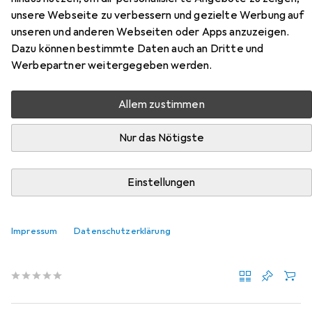
Hier findest du passendes Zubehör zum Produkt Hettich
unsere Webseite zu verbessern und gezielte Werbung auf
ProDecor Gela aus der Kategorie Möbelgriff.
unseren und anderen Webseiten oder Apps anzuzeigen.
Dazu können bestimmte Daten auch an Dritte und
Werbepartner weitergegeben werden.
Beliebt
Hettich
Allem zustimmen
Relevanz
Nur das Nötigste
Produktliste
Einstellungen
MENGENRABATT
Möbelgriff
Impressum
Datenschutzerklärung
EUR
12,89
bei 3 Stück
Hettich
Möbelgriffe