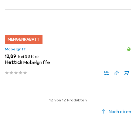
MENGENRABATT
Möbelgriff
EUR
12,89
bei 3 Stück
Hettich
Möbelgriffe
12 von 12 Produkten
Nach oben