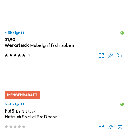
Möbelgriff
EUR
31,90
Werkstarck
Möbelgriffschrauben
2
MENGENRABATT
Möbelgriff
EUR
11,65
bei 3 Stück
Hettich
Sockel ProDecor