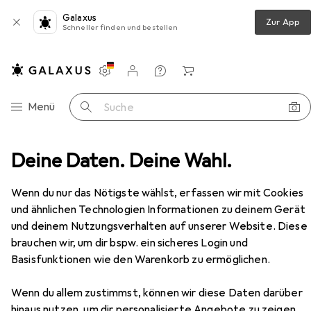
Galaxus
Zur App
Schneller finden und bestellen
Einstellungen
Kundenkonto
Vergleichslisten
Merklisten
Warenkorb
Navigation nach Kategorien
Menü
Suche
öbelbeschlag
Deine Daten. Deine Wahl.
Möbelgriff
Hettich ProDecor Gela
Zubehör
EUR
24,90
Wenn du nur das Nötigste wählst, erfassen wir mit Cookies
Hettich
ProDecor Gela
und ähnlichen Technologien Informationen zu deinem Gerät
und deinem Nutzungsverhalten auf unserer Website. Diese
brauchen wir, um dir bspw. ein sicheres Login und
Zubehör für Hettich ProDecor
Basisfunktionen wie den Warenkorb zu ermöglichen.
Gela
Wenn du allem zustimmst, können wir diese Daten darüber
hinaus nutzen, um dir personalisierte Angebote zu zeigen,