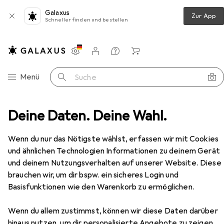
Galaxus
Zur App
Schneller finden und bestellen
Einstellungen
Kundenkonto
Vergleichslisten
Merklisten
Warenkorb
Navigation nach Kategorien
Menü
Suche
rschloss + Schliesszylinder
Deine Daten. Deine Wahl.
Heusser Zylinderolive 3413
Zubehör
Wenn du nur das Nötigste wählst, erfassen wir mit Cookies
EUR
109,–
Heusser
Zylinderolive 3413
und ähnlichen Technologien Informationen zu deinem Gerät
Profildoppelzylinder
und deinem Nutzungsverhalten auf unserer Website. Diese
brauchen wir, um dir bspw. ein sicheres Login und
Basisfunktionen wie den Warenkorb zu ermöglichen.
Zubehör für Heusser
Wenn du allem zustimmst, können wir diese Daten darüber
hinaus nutzen, um dir personalisierte Angebote zu zeigen,