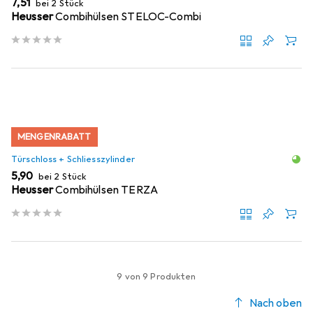
EUR
7,51
bei 2 Stück
Heusser
Combihülsen STELOC-Combi
MENGENRABATT
Türschloss + Schliesszylinder
EUR
5,90
bei 2 Stück
Heusser
Combihülsen TERZA
9 von 9 Produkten
Nach oben