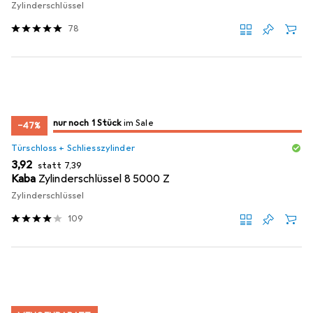
Zylinderschlüssel
78
noch 1 Stück
nur noch 1 Stück
im Sale
im Sale
−47%
Türschloss + Schliesszylinder
EUR
EUR
3,92
statt
7,39
Kaba
Zylinderschlüssel 8 5000 Z
Zylinderschlüssel
109