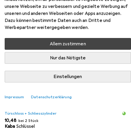
Zylinderolive 3413
unsere Webseite zu verbessern und gezielte Werbung auf
unseren und anderen Webseiten oder Apps anzuzeigen.
Hier findest du passendes Zubehör zum Produkt Heusser
Dazu können bestimmte Daten auch an Dritte und
Zylinderolive 3413 aus der Kategorie Türschloss +
Werbepartner weitergegeben werden.
Schliesszylinder.
Allem zustimmen
Beliebt
Heusser
Nur das Nötigste
Relevanz
Einstellungen
Produktliste
Impressum
Datenschutzerklärung
MENGENRABATT
Türschloss + Schliesszylinder
EUR
10,48
bei 2 Stück
Kaba
Schlüssel