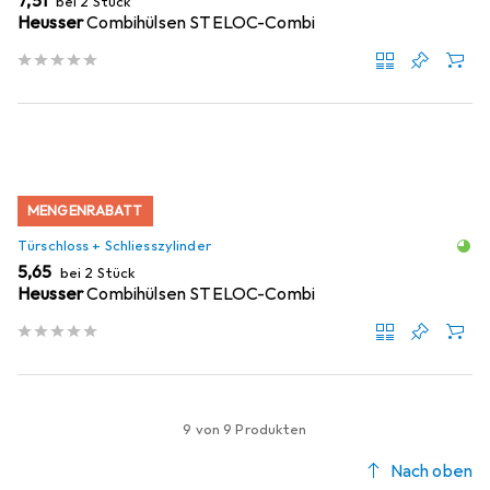
EUR
7,51
bei 2 Stück
Heusser
Combihülsen STELOC-Combi
MENGENRABATT
Türschloss + Schliesszylinder
EUR
5,65
bei 2 Stück
Heusser
Combihülsen STELOC-Combi
9 von 9 Produkten
Nach oben