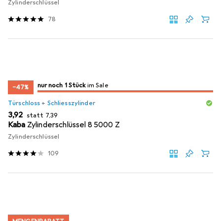
Zylinderschlüssel
78
noch 1 Stück
nur noch 1 Stück
im Sale
im Sale
−47%
Türschloss + Schliesszylinder
EUR
EUR
3,92
statt
7,39
Kaba
Zylinderschlüssel 8 5000 Z
Zylinderschlüssel
109