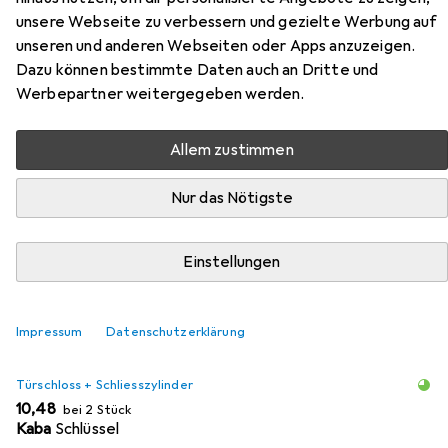
Zylinderolive 3413.2
unsere Webseite zu verbessern und gezielte Werbung auf
unseren und anderen Webseiten oder Apps anzuzeigen.
Hier findest du passendes Zubehör zum Produkt Heusser
Dazu können bestimmte Daten auch an Dritte und
Zylinderolive 3413.2 aus der Kategorie Türschloss +
Werbepartner weitergegeben werden.
Schliesszylinder.
Allem zustimmen
Beliebt
Heusser
Nur das Nötigste
Relevanz
Einstellungen
Produktliste
Impressum
Datenschutzerklärung
MENGENRABATT
Türschloss + Schliesszylinder
EUR
10,48
bei 2 Stück
Kaba
Schlüssel