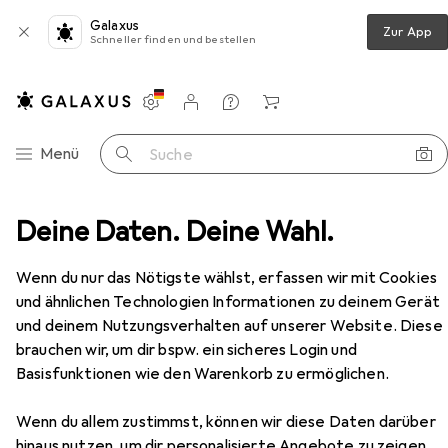
Galaxus
Zur App
Schneller finden und bestellen
Einstellungen
Kundenkonto
Vergleichslisten
Merklisten
Warenkorb
Navigation nach Kategorien
Menü
Suche
chloss + Schliesszylinder
Deine Daten. Deine Wahl.
Heusser Zylinderolive 3413.2
Zubehör
Wenn du nur das Nötigste wählst, erfassen wir mit Cookies
EUR
119,–
und ähnlichen Technologien Informationen zu deinem Gerät
Heusser
Zylinderolive 3413.2
und deinem Nutzungsverhalten auf unserer Website. Diese
brauchen wir, um dir bspw. ein sicheres Login und
Basisfunktionen wie den Warenkorb zu ermöglichen.
Zubehör für Heusser
Wenn du allem zustimmst, können wir diese Daten darüber
hinaus nutzen, um dir personalisierte Angebote zu zeigen,