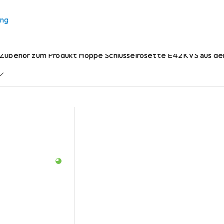
ung
 Hoppe Schlüsselrosette E4
 Zubehör zum Produkt Hoppe Schlüsselrosette E42KVS aus der 