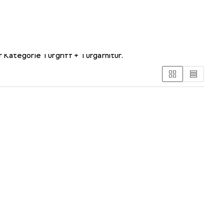
2KVS
Kategorie Türgriff + Türgarnitur.