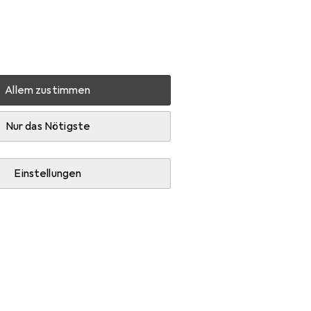
Einstellungen
Kundenkonto
Vergleichslisten
Merklisten
Warenkorb
Anmelden
Allem zustimmen
garnitur
Hoppe Schlüsselrosette E42KVS
Zubehör
Nur das Nötigste
Einstellungen