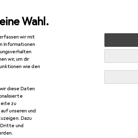
eine Wahl.
erfassen wir mit
 Renovieren
Eisenwaren
Türbeschlag
Türgriff + Tür
en Informationen
ungsverhalten
en wir, um dir
funktionen wie den
R
46
bei 2 Stück
wir diese Daten
ppe
Schlüsselrosette E42KVS
onalisierte
rosette
eite zu
 auf unseren und
zuzeigen. Dazu
Dritte und
rden.