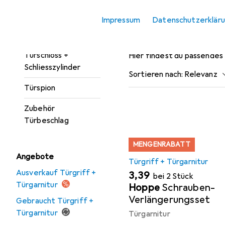
Türgarnitur
Impressum
Datenschutzerklär
Türöffner +
Zubehör für
Türschliesser
Türschloss +
Hier findest du passendes
Schliesszylinder
Sortieren nach
:
Relevanz
Türspion
Produktliste
Zubehör
Türbeschlag
MENGENRABATT
Angebote
Türgriff + Türgarnitur
Ausverkauf Türgriff +
EUR
3,39
bei 2 Stück
Türgarnitur
Hoppe
Schrauben-
Verlängerungsset
Gebraucht Türgriff +
Türgarnitur
Türgarnitur