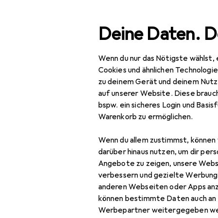
Suche
Deine Daten. D
Wenn du nur das Nötigste wählst, 
Navigation nach Kategorien
Gesamtsortiment
Baumarkt + Garten
Bauen +
Gesamtsortiment
Cookies und ähnlichen Technologi
zu deinem Gerät und deinem Nutz
Baumarkt + Garten
auf unserer Website. Diese brauch
bspw. ein sicheres Login und Basis
Bauen + Renovieren
Warenkorb zu ermöglichen.
Eisenwaren
EU
9,
Wenn du allem zustimmst, können 
Ho
Türbeschlag
darüber hinaus nutzen, um dir pers
Tür
Angebote zu zeigen, unsere Webs
Türband
verbessern und gezielte Werbung
anderen Webseiten oder Apps an
Türdichtung
können bestimmte Daten auch an 
Türgriff +
Werbepartner weitergegeben we