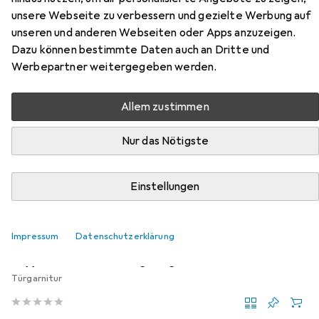
Zubehör für Hoppe
unsere Webseite zu verbessern und gezielte Werbung auf
Schlüsselrosetten-Paar
unseren und anderen Webseiten oder Apps anzuzeigen.
Dazu können bestimmte Daten auch an Dritte und
Hier findest du passendes Zubehör zum Produkt Hoppe
Werbepartner weitergegeben werden.
Schlüsselrosetten-Paar aus der Kategorie Türgriff +
Türgarnitur.
Allem zustimmen
Relevanz
Nur das Nötigste
Produktliste
Einstellungen
MENGENRABATT
Türgriff + Türgarnitur
Impressum
Datenschutzerklärung
EUR
3,39
bei 2 Stück
Hoppe
Schrauben-Verlängerungsset
Türgarnitur