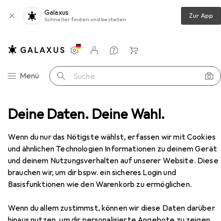
Galaxus
Zur App
Schneller finden und bestellen
Einstellungen
Kundenkonto
Vergleichslisten
Merklisten
Warenkorb
Navigation nach Kategorien
Menü
Suche
Türgriff + Türgarnitur
Deine Daten. Deine Wahl.
Hoppe Schlüsselrosetten-Paar
Zubehör
Wenn du nur das Nötigste wählst, erfassen wir mit Cookies
EUR
19,24
und ähnlichen Technologien Informationen zu deinem Gerät
Hoppe
Schlüsselrosetten-Paar
und deinem Nutzungsverhalten auf unserer Website. Diese
Türrosette
brauchen wir, um dir bspw. ein sicheres Login und
Basisfunktionen wie den Warenkorb zu ermöglichen.
Wenn du allem zustimmst, können wir diese Daten darüber
hinaus nutzen, um dir personalisierte Angebote zu zeigen,