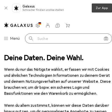
Galaxus
Zur App
Schneller finden und bestellen
Einstellungen
Kundenkonto
Vergleichslisten
Merklisten
Warenkorb
Navigation nach Kategorien
Menü
Suche
Türgriff + Türgarnitur
Deine Daten. Deine Wahl.
Hoppe Türdrücker 111F Zürich
Zubehör
EUR
16,90
Wenn du nur das Nötigste wählst, erfassen wir mit Cookies
Hoppe
Türdrücker 111F Zürich
und ähnlichen Technologien Informationen zu deinem Gerät
Türschildgarnitur
und deinem Nutzungsverhalten auf unserer Website. Diese
brauchen wir, um dir bspw. ein sicheres Login und
Basisfunktionen wie den Warenkorb zu ermöglichen.
Zubehör für Hoppe Türdrücker
111F Zürich
Wenn du allem zustimmst, können wir diese Daten darüber
hinaus nutzen, um dir personalisierte Angebote zu zeigen,