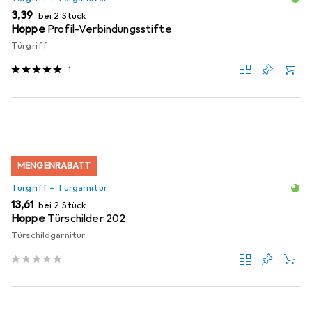
EUR
3,39
bei 2 Stück
Hoppe
Profil-Verbindungsstifte
Türgriff
1
MENGENRABATT
Türgriff + Türgarnitur
EUR
13,61
bei 2 Stück
Hoppe
Türschilder 202
Türschildgarnitur