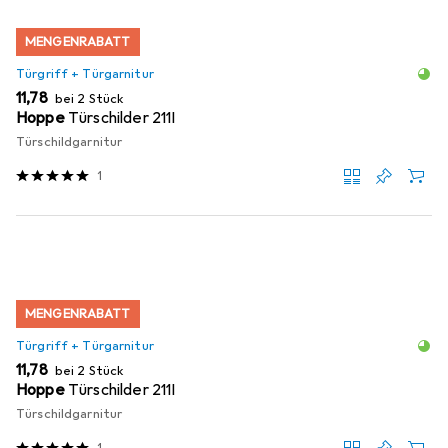
MENGENRABATT
Türgriff + Türgarnitur
EUR
11,78
bei 2 Stück
Hoppe
Türschilder 211I
Türschildgarnitur
1
MENGENRABATT
Türgriff + Türgarnitur
EUR
11,78
bei 2 Stück
Hoppe
Türschilder 211I
Türschildgarnitur
1