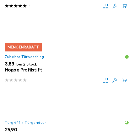
1
MENGENRABATT
Zubehör Türbeschlag
EUR
3,83
bei 2 Stück
Hoppe
Profilstift
Türgriff + Türgarnitur
EUR
25,90