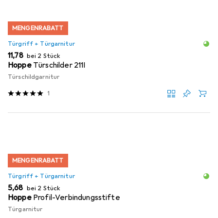
MENGENRABATT
Türgriff + Türgarnitur
EUR
11,78
bei 2 Stück
Hoppe
Türschilder 211I
Türschildgarnitur
1
MENGENRABATT
Türgriff + Türgarnitur
EUR
5,68
bei 2 Stück
Hoppe
Profil-Verbindungsstifte
Türgarnitur