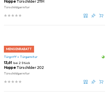
Hoppe
Türschilder 211H
Türschildgarnitur
MENGENRABATT
Türgriff + Türgarnitur
EUR
13,61
bei 2 Stück
Hoppe
Türschilder 202
Türschildgarnitur