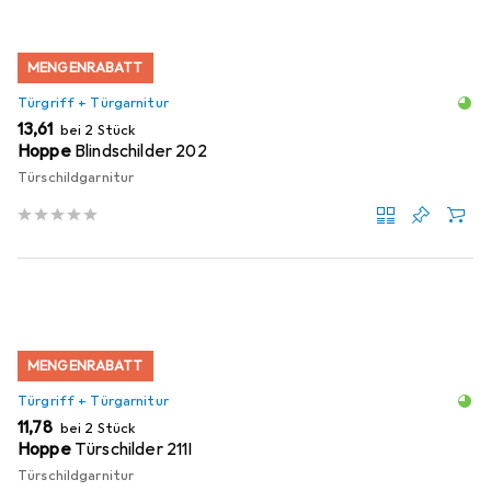
MENGENRABATT
Türgriff + Türgarnitur
EUR
13,61
bei 2 Stück
Hoppe
Blindschilder 202
Türschildgarnitur
MENGENRABATT
Türgriff + Türgarnitur
EUR
11,78
bei 2 Stück
Hoppe
Türschilder 211I
Türschildgarnitur