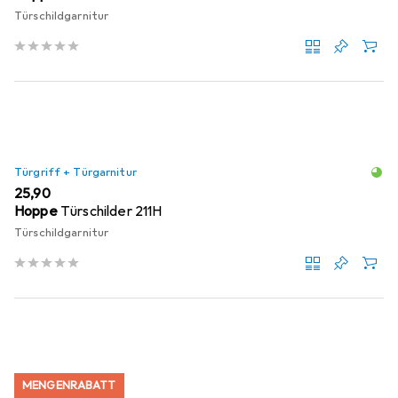
Türschildgarnitur
Türgriff + Türgarnitur
EUR
25,90
Hoppe
Türschilder 211H
Türschildgarnitur
MENGENRABATT