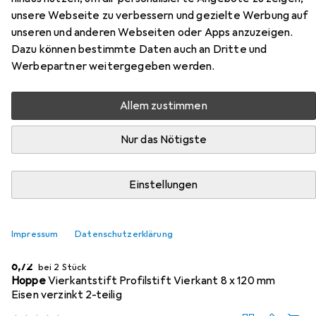
unsere Webseite zu verbessern und gezielte Werbung auf
Hier findest du passendes Zubehör zum Produkt Hoppe
unseren und anderen Webseiten oder Apps anzuzeigen.
Türdrücker 111F Zürich aus den Kategorien Zubehör
Dazu können bestimmte Daten auch an Dritte und
Türbeschlag und Türgriff + Türgarnitur.
Werbepartner weitergegeben werden.
Beliebt
Zubehör Türbeschlag
Türgriff + Türgarnitur
Allem zustimmen
Nur das Nötigste
Relevanz
Produktliste
Einstellungen
MENGENRABATT
Impressum
Datenschutzerklärung
Zubehör Türbeschlag
EUR
6,72
bei 2 Stück
Hoppe
Vierkantstift Profilstift Vierkant 8 x 120 mm
Eisen verzinkt 2-teilig