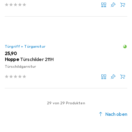
Türgriff + Türgarnitur
EUR
25,90
Hoppe
Türschilder 211H
Türschildgarnitur
29 von 29 Produkten
Nach oben