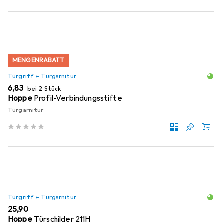
MENGENRABATT
Türgriff + Türgarnitur
EUR
6,83
bei 2 Stück
Hoppe
Profil-Verbindungsstifte
Türgarnitur
Türgriff + Türgarnitur
EUR
25,90
Hoppe
Türschilder 211H