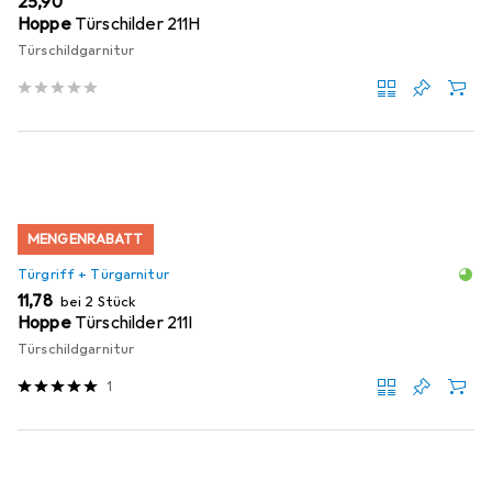
EUR
25,90
Hoppe
Türschilder 211H
Türschildgarnitur
MENGENRABATT
Türgriff + Türgarnitur
EUR
11,78
bei 2 Stück
Hoppe
Türschilder 211I
Türschildgarnitur
1