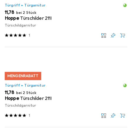
Türgriff + Türgarnitur
EUR
11,78
bei 2 Stück
Hoppe
Türschilder 211I
Türschildgarnitur
1
MENGENRABATT
Türgriff + Türgarnitur
EUR
11,78
bei 2 Stück
Hoppe
Türschilder 211I
Türschildgarnitur
1