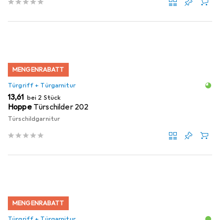
MENGENRABATT
Türgriff + Türgarnitur
EUR
13,61
bei 2 Stück
Hoppe
Türschilder 202
Türschildgarnitur
MENGENRABATT
Türgriff + Türgarnitur