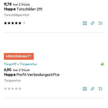
EUR
11,78
bei 2 Stück
Hoppe
Türschilder 211I
Türschildgarnitur
1
MENGENRABATT
Türgriff + Türgarnitur
EUR
6,90
bei 2 Stück
Hoppe
Profil-Verbindungsstifte
Türgarnitur