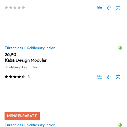
Türschloss + Schliesszylinder
EUR
26,90
Kaba
Design Modular
Drehknopfzylinder
3
MENGENRABATT
Türschloss + Schliesszylinder