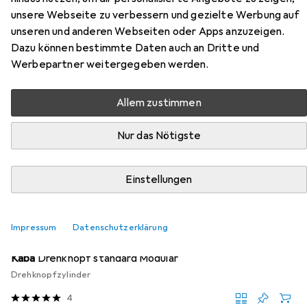
Doppelzylinder RZ Modular Typ
unsere Webseite zu verbessern und gezielte Werbung auf
2215-1
unseren und anderen Webseiten oder Apps anzuzeigen.
Dazu können bestimmte Daten auch an Dritte und
Werbepartner weitergegeben werden.
Hier findest du passendes Zubehör zum Produkt Kaba
Gehäuse Doppelzylinder RZ Modular Typ 2215-1 aus der
Kategorie Türschloss + Schliesszylinder.
Allem zustimmen
Relevanz
Nur das Nötigste
Produktliste
Einstellungen
MENGENRABATT
Impressum
Datenschutzerklärung
Türschloss + Schliesszylinder
EUR
12,64
bei 2 Stück
Kaba
Drehknopf standard Modular
Drehknopfzylinder
4