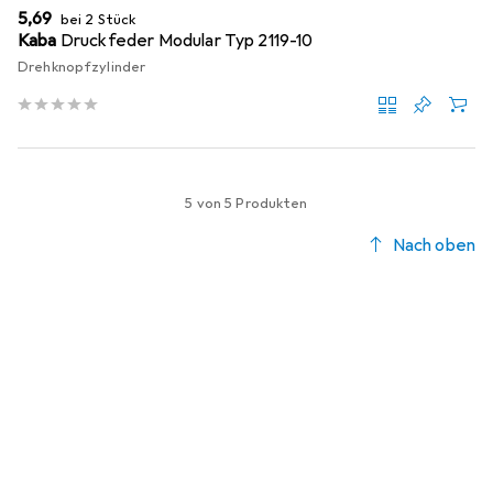
EUR
5,69
bei 2 Stück
Kaba
Druckfeder Modular Typ 2119-10
Drehknopfzylinder
5 von 5 Produkten
Nach oben