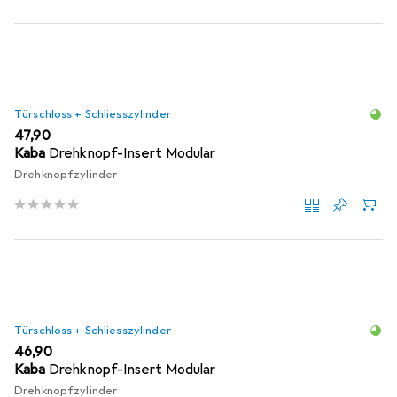
Türschloss + Schliesszylinder
EUR
47,90
Kaba
Drehknopf-Insert Modular
Drehknopfzylinder
Türschloss + Schliesszylinder
EUR
46,90
Kaba
Drehknopf-Insert Modular
Drehknopfzylinder