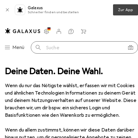
Galaxus
Zur App
Schneller finden und bestellen
Einstellungen
Kundenkonto
Vergleichslisten
Merklisten
Warenkorb
Navigation nach Kategorien
Menü
Suche
Deine Daten. Deine Wahl.
Kaba Gehäuse Doppelzylinder RZ Modular Typ 2215-1
Zubehör
EUR
189,–
Wenn du nur das Nötigste wählst, erfassen wir mit Cookies
Kaba
Gehäuse Doppelzylinder RZ
und ähnlichen Technologien Informationen zu deinem Gerät
Modular Typ 2215-1
und deinem Nutzungsverhalten auf unserer Website. Diese
Profilzylinder
brauchen wir, um dir bspw. ein sicheres Login und
Basisfunktionen wie den Warenkorb zu ermöglichen.
Zubehör für Kaba Gehäuse
Wenn du allem zustimmst, können wir diese Daten darüber
hinaus nutzen, um dir personalisierte Angebote zu zeigen,