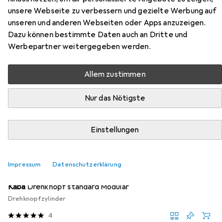
Doppelzylinder RZ Modular Typ
unsere Webseite zu verbessern und gezielte Werbung auf
2215-1
unseren und anderen Webseiten oder Apps anzuzeigen.
Dazu können bestimmte Daten auch an Dritte und
Werbepartner weitergegeben werden.
Hier findest du passendes Zubehör zum Produkt Kaba
Gehäuse Doppelzylinder RZ Modular Typ 2215-1 aus der
Kategorie Türschloss + Schliesszylinder.
Allem zustimmen
Relevanz
Nur das Nötigste
Produktliste
Einstellungen
MENGENRABATT
Impressum
Datenschutzerklärung
Türschloss + Schliesszylinder
EUR
12,64
bei 2 Stück
Kaba
Drehknopf standard Modular
Drehknopfzylinder
4