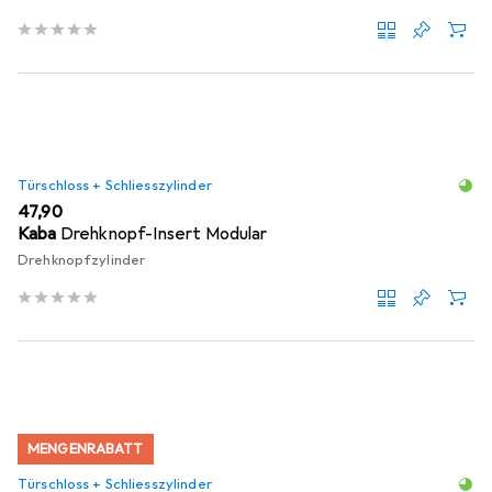
Türschloss + Schliesszylinder
EUR
47,90
Kaba
Drehknopf-Insert Modular
Drehknopfzylinder
MENGENRABATT
Türschloss + Schliesszylinder