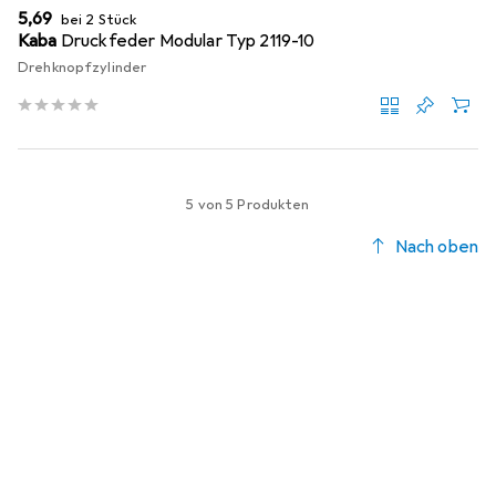
EUR
5,69
bei 2 Stück
Kaba
Druckfeder Modular Typ 2119-10
Drehknopfzylinder
5 von 5 Produkten
Nach oben