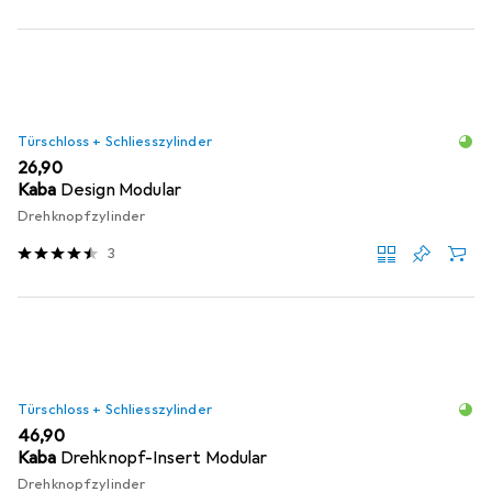
Türschloss + Schliesszylinder
EUR
26,90
Kaba
Design Modular
Drehknopfzylinder
3
Türschloss + Schliesszylinder
EUR
46,90
Kaba
Drehknopf-Insert Modular
Drehknopfzylinder