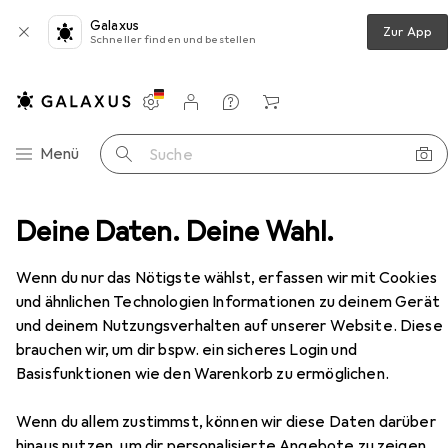
Galaxus
Zur App
Schneller finden und bestellen
Einstellungen
Kundenkonto
Vergleichslisten
Merklisten
Warenkorb
Navigation nach Kategorien
Menü
Suche
Deine Daten. Deine Wahl.
Kaba Gehäuse Doppelzylinder RZ Modular Typ 2215-1
Zubehör
Wenn du nur das Nötigste wählst, erfassen wir mit Cookies
EUR
109,–
Kaba
Gehäuse Doppelzylinder RZ
und ähnlichen Technologien Informationen zu deinem Gerät
Modular Typ 2215-1
und deinem Nutzungsverhalten auf unserer Website. Diese
brauchen wir, um dir bspw. ein sicheres Login und
Basisfunktionen wie den Warenkorb zu ermöglichen.
Zubehör für Kaba Gehäuse
Wenn du allem zustimmst, können wir diese Daten darüber
hinaus nutzen, um dir personalisierte Angebote zu zeigen,