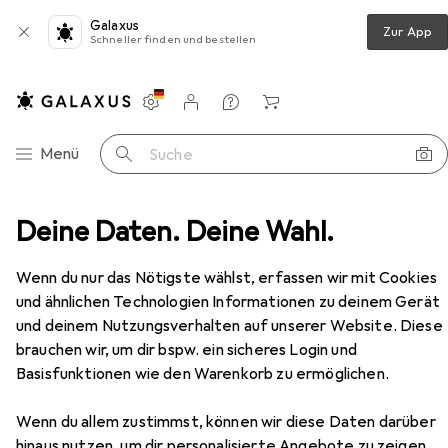
Galaxus
Zur App
Schneller finden und bestellen
Einstellungen
Kundenkonto
Vergleichslisten
Merklisten
Warenkorb
Navigation nach Kategorien
Menü
Suche
r
Deine Daten. Deine Wahl.
Kaba Kupplung standard Drehknopfzylinder Modular
Zubehör
Wenn du nur das Nötigste wählst, erfassen wir mit Cookies
EUR
24,90
und ähnlichen Technologien Informationen zu deinem Gerät
Kaba
Kupplung standard
Drehknopfzylinder Modular
und deinem Nutzungsverhalten auf unserer Website. Diese
Drehknopfzylinder
brauchen wir, um dir bspw. ein sicheres Login und
Basisfunktionen wie den Warenkorb zu ermöglichen.
Wenn du allem zustimmst, können wir diese Daten darüber
hinaus nutzen, um dir personalisierte Angebote zu zeigen,