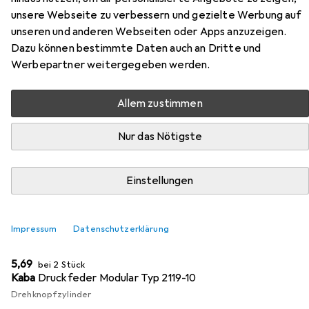
Zubehör für Kaba Kupplung
unsere Webseite zu verbessern und gezielte Werbung auf
standard Drehknopfzylinder
unseren und anderen Webseiten oder Apps anzuzeigen.
Modular
Dazu können bestimmte Daten auch an Dritte und
Werbepartner weitergegeben werden.
Hier findest du passendes Zubehör zum Produkt Kaba
Kupplung standard Drehknopfzylinder Modular aus der
Allem zustimmen
Kategorie Türschloss + Schliesszylinder.
Nur das Nötigste
Relevanz
Produktliste
Einstellungen
MENGENRABATT
Impressum
Datenschutzerklärung
Türschloss + Schliesszylinder
EUR
5,69
bei 2 Stück
Kaba
Druckfeder Modular Typ 2119-10
Drehknopfzylinder