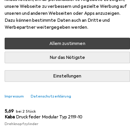
Zubehör für Kaba Kupplung
unsere Webseite zu verbessern und gezielte Werbung auf
standard Drehknopfzylinder
unseren und anderen Webseiten oder Apps anzuzeigen.
Modular
Dazu können bestimmte Daten auch an Dritte und
Werbepartner weitergegeben werden.
Hier findest du passendes Zubehör zum Produkt Kaba
Kupplung standard Drehknopfzylinder Modular aus der
Allem zustimmen
Kategorie Türschloss + Schliesszylinder.
Nur das Nötigste
Relevanz
Produktliste
Einstellungen
MENGENRABATT
Impressum
Datenschutzerklärung
Türschloss + Schliesszylinder
EUR
5,69
bei 2 Stück
Kaba
Druckfeder Modular Typ 2119-10
Drehknopfzylinder