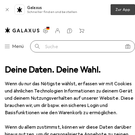
Galaxus
Zur App
Schneller finden und bestellen
Einstellungen
Kundenkonto
Vergleichslisten
Merklisten
Warenkorb
Navigation nach Kategorien
Menü
Suche
r
Deine Daten. Deine Wahl.
Kaba Kupplung standard Drehknopfzylinder Modular
Zubehör
Wenn du nur das Nötigste wählst, erfassen wir mit Cookies
EUR
59,90
und ähnlichen Technologien Informationen zu deinem Gerät
Kaba
Kupplung standard
Drehknopfzylinder Modular
und deinem Nutzungsverhalten auf unserer Website. Diese
Drehknopfzylinder
brauchen wir, um dir bspw. ein sicheres Login und
Basisfunktionen wie den Warenkorb zu ermöglichen.
Wenn du allem zustimmst, können wir diese Daten darüber
hinaus nutzen, um dir personalisierte Angebote zu zeigen,