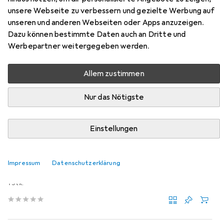
Pendeltürschliesser PDC-
unsere Webseite zu verbessern und gezielte Werbung auf
103W/103W-S
unseren und anderen Webseiten oder Apps anzuzeigen.
Dazu können bestimmte Daten auch an Dritte und
Hier findest du passendes Zubehör zum Produkt Kenwa
Werbepartner weitergegeben werden.
Pendeltürschliesser PDC-103W/103W-S aus der
Kategorie Möbelausstattung.
Allem zustimmen
Relevanz
Nur das Nötigste
Produktliste
Einstellungen
Möbelausstattung
EUR
63,90
Impressum
Datenschutzerklärung
Kenwa
Abdeckkappen für Bodenlager PDC
1 Stk.