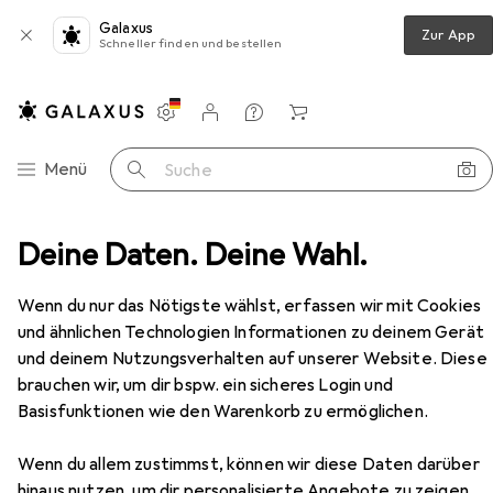
Galaxus
Zur App
Schneller finden und bestellen
Einstellungen
Kundenkonto
Vergleichslisten
Merklisten
Warenkorb
Navigation nach Kategorien
Menü
Suche
liesser
Deine Daten. Deine Wahl.
Kenwa Pendeltürschliesser PDC-103W/103W-S
Zubehör
EUR
369,–
Wenn du nur das Nötigste wählst, erfassen wir mit Cookies
Kenwa
Pendeltürschliesser PDC-
und ähnlichen Technologien Informationen zu deinem Gerät
103W/103W-S
und deinem Nutzungsverhalten auf unserer Website. Diese
Indoor
brauchen wir, um dir bspw. ein sicheres Login und
Basisfunktionen wie den Warenkorb zu ermöglichen.
Zubehör für Kenwa
Wenn du allem zustimmst, können wir diese Daten darüber
hinaus nutzen, um dir personalisierte Angebote zu zeigen,