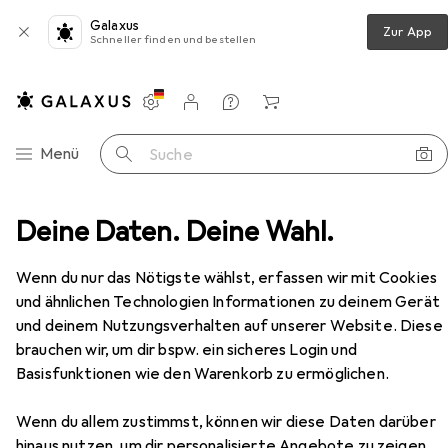
Galaxus
Zur App
Schneller finden und bestellen
Einstellungen
Kundenkonto
Vergleichslisten
Merklisten
Warenkorb
Navigation nach Kategorien
Menü
Suche
ittel
Deine Daten. Deine Wahl.
Klingspor PS 30 D - Schleifrolle 115 x 50000 mm
Zubehör
Wenn du nur das Nötigste wählst, erfassen wir mit Cookies
EUR
37,98
und ähnlichen Technologien Informationen zu deinem Gerät
Klingspor
PS 30 D - Schleifrolle 115 x
und deinem Nutzungsverhalten auf unserer Website. Diese
50000 mm
brauchen wir, um dir bspw. ein sicheres Login und
120
Basisfunktionen wie den Warenkorb zu ermöglichen.
Wenn du allem zustimmst, können wir diese Daten darüber
hinaus nutzen, um dir personalisierte Angebote zu zeigen,