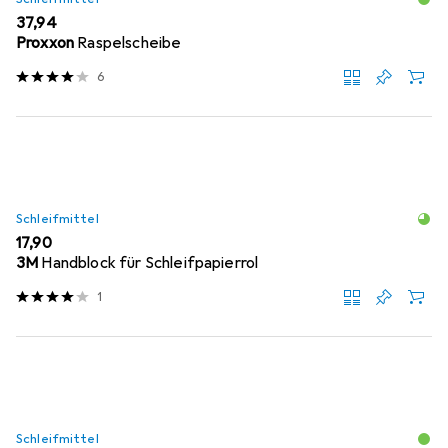
EUR
37,94
Proxxon
Raspelscheibe
6
Schleifmittel
EUR
17,90
3M
Handblock für Schleifpapierrol
1
Schleifmittel