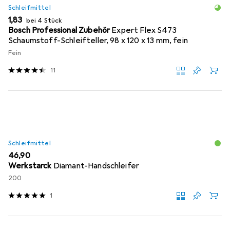
Schleifmittel
EUR
1,83
bei 4 Stück
Bosch Professional Zubehör
Expert Flex S473
Schaumstoff-Schleifteller, 98 x 120 x 13 mm, fein
Fein
11
Schleifmittel
EUR
46,90
Werkstarck
Diamant-Handschleifer
200
1