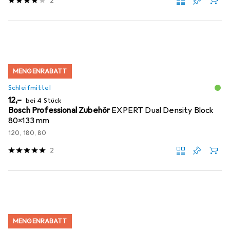
2
MENGENRABATT
Schleifmittel
EUR
12,–
bei 4 Stück
Bosch Professional Zubehör
EXPERT Dual Density Block
80x133 mm
120, 180, 80
2
MENGENRABATT