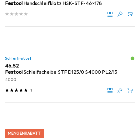
Festool
Handschleifklotz HSK-STF-46x178
Schleifmittel
EUR
46,52
Festool
Schleifscheibe STF D125/0 S4000 PL2/15
4000
1
MENGENRABATT