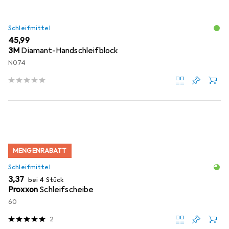
Schleifmittel
EUR
45,99
3M
Diamant-Handschleifblock
N074
MENGENRABATT
Schleifmittel
EUR
3,37
bei 4 Stück
Proxxon
Schleifscheibe
60
2