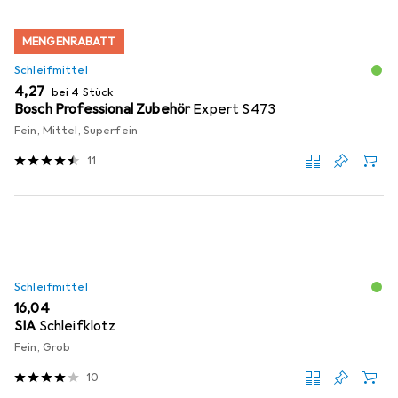
MENGENRABATT
Schleifmittel
EUR
4,27
bei 4 Stück
Bosch Professional Zubehör
Expert S473
Fein, Mittel, Superfein
11
Schleifmittel
EUR
16,04
SIA
Schleifklotz
Fein, Grob
10