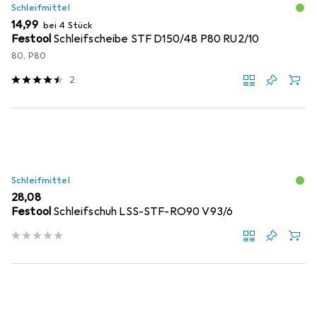
Schleifmittel
EUR
14,99
bei 4 Stück
Festool
Schleifscheibe STF D150/48 P80 RU2/10
80, P80
2
Schleifmittel
EUR
28,08
Festool
Schleifschuh LSS-STF-RO90 V93/6