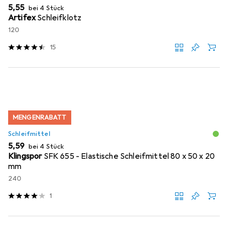
EUR
5,55
bei 4 Stück
Artifex
Schleifklotz
120
15
MENGENRABATT
Schleifmittel
EUR
5,59
bei 4 Stück
Klingspor
SFK 655 - Elastische Schleifmittel 80 x 50 x 20
mm
240
1