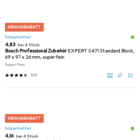
MENGENRABATT
Schleifmittel
EUR
4,83
bei 4 Stück
Bosch Professional Zubehör
EXPERT S471 Standard Block,
69 x 97 x 26 mm, superfein
Super Fein
109
MENGENRABATT
Schleifmittel
EUR
4,16
bei 4 Stück