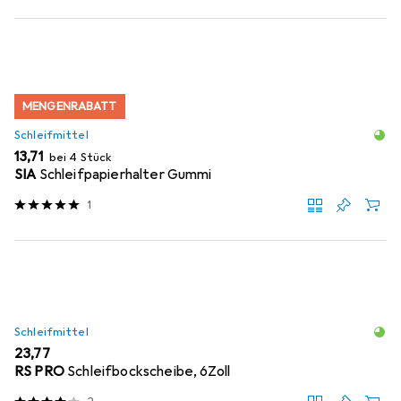
MENGENRABATT
Schleifmittel
EUR
13,71
bei 4 Stück
SIA
Schleifpapierhalter Gummi
1
Schleifmittel
EUR
23,77
RS PRO
Schleifbockscheibe, 6Zoll