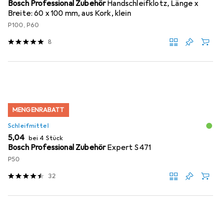
Bosch Professional Zubehör
Handschleifklotz, Länge x
Breite: 60 x 100 mm, aus Kork, klein
P100, P60
8
MENGENRABATT
Schleifmittel
EUR
5,04
bei 4 Stück
Bosch Professional Zubehör
Expert S471
P50
32