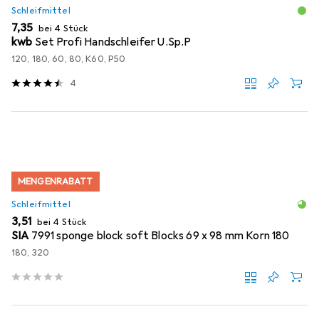
Schleifmittel
EUR
7,35
bei 4 Stück
kwb
Set Profi Handschleifer U.Sp.P
120, 180, 60, 80, K60, P50
4
MENGENRABATT
Schleifmittel
EUR
3,51
bei 4 Stück
SIA
7991 sponge block soft Blocks 69 x 98 mm Korn 180
180, 320