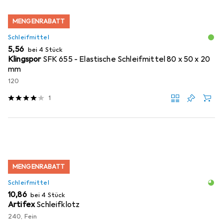
MENGENRABATT
Schleifmittel
EUR
5,56
bei 4 Stück
Klingspor
SFK 655 - Elastische Schleifmittel 80 x 50 x 20
mm
120
1
MENGENRABATT
Schleifmittel
EUR
10,86
bei 4 Stück
Artifex
Schleifklotz
240, Fein