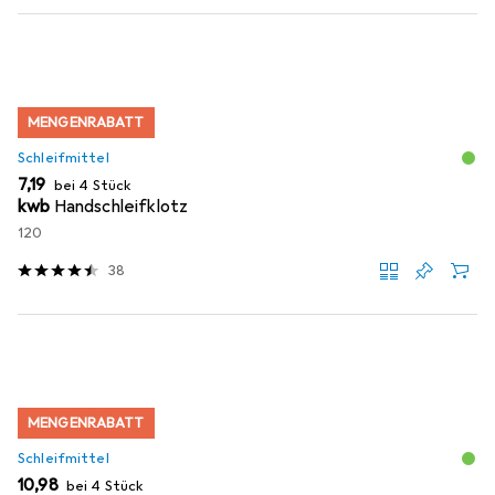
MENGENRABATT
Schleifmittel
EUR
7,19
bei 4 Stück
kwb
Handschleifklotz
120
38
MENGENRABATT
Schleifmittel
EUR
10,98
bei 4 Stück