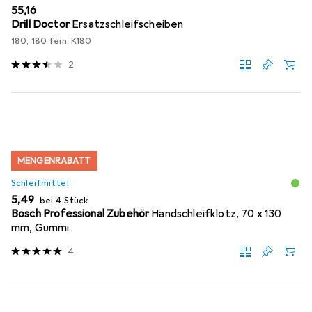
EUR
55,16
Drill Doctor
Ersatzschleifscheiben
180, 180 fein, K180
2
MENGENRABATT
Schleifmittel
EUR
5,49
bei 4 Stück
Bosch Professional Zubehör
Handschleifklotz, 70 x 130
mm, Gummi
4