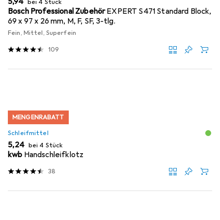
EUR
5,94
bei 4 Stück
Bosch Professional Zubehör
EXPERT S471 Standard Block,
69 x 97 x 26 mm, M, F, SF, 3-tlg.
Fein, Mittel, Superfein
109
MENGENRABATT
Schleifmittel
EUR
5,24
bei 4 Stück
kwb
Handschleifklotz
38