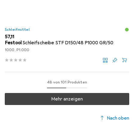
Schleifmittel
EUR
57,11
Festool
Schleifscheibe STF D150/48 P1000 GR/50
1000, P1.000
48 von 101 Produkten
Mehr anzeigen
Nach oben