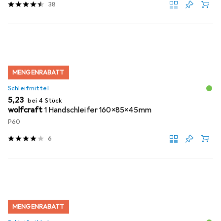
38
MENGENRABATT
Schleifmittel
EUR
5,23
bei 4 Stück
wolfcraft
1 Handschleifer 160x85x45mm
P60
6
MENGENRABATT