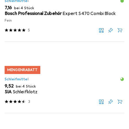
Schleifmittel
EUR
7,16
bei 4 Stück
Bosch Professional Zubehör
Expert S470 Combi Block
Fein
5
MENGENRABATT
Schleifmittel
EUR
9,52
bei 4 Stück
SIA
Schleifklotz
3