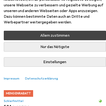
Zubehör für Klingspor PS 30 D -
unsere Webseite zu verbessern und gezielte Werbung auf
Schleifrolle 115 x 50000 mm
unseren und anderen Webseiten oder Apps anzuzeigen.
Dazu können bestimmte Daten auch an Dritte und
Werbepartner weitergegeben werden.
Hier findest du passendes Zubehör zum Produkt Klingspor
PS 30 D - Schleifrolle 115 x 50000 mm aus der Kategorie
Schleifmittel.
Allem zustimmen
Nur das Nötigste
Beliebt
Klingspor
Einstellungen
Relevanz
Produktliste
Impressum
Datenschutzerklärung
MENGENRABATT
Schleifmittel