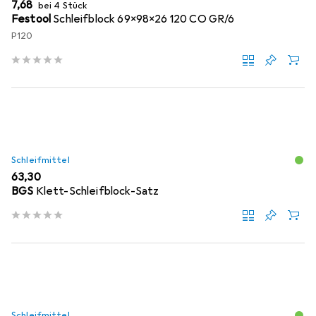
EUR
7,68
bei 4 Stück
Festool
Schleifblock 69x98x26 120 CO GR/6
P120
Schleifmittel
EUR
63,30
BGS
Klett-Schleifblock-Satz
Schleifmittel