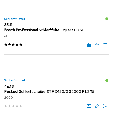
Schleifmittel
EUR
35,11
Bosch Professional
Schleiffolie Expert O780
60
1
Schleifmittel
EUR
46,13
Festool
Schleifscheibe STF D150/0 S2000 PL2/15
2000