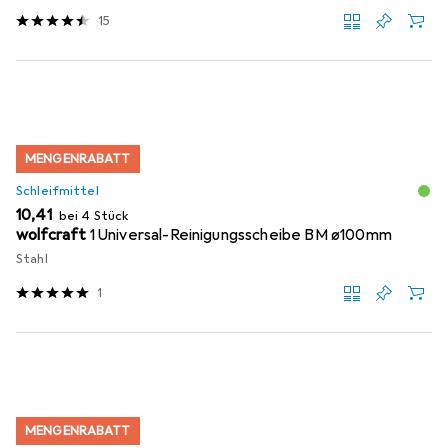
15
MENGENRABATT
Schleifmittel
EUR
10,41
bei 4 Stück
wolfcraft
1 Universal-Reinigungsscheibe BM ø100mm
Stahl
1
MENGENRABATT