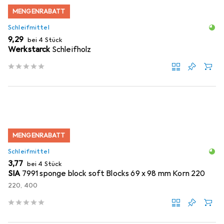
MENGENRABATT
Schleifmittel
EUR
9,29
bei 4 Stück
Werkstarck
Schleifholz
MENGENRABATT
Schleifmittel
EUR
3,77
bei 4 Stück
SIA
7991 sponge block soft Blocks 69 x 98 mm Korn 220
220, 400