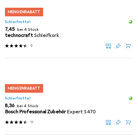
MENGENRABATT
Schleifmittel
EUR
7,45
bei 4 Stück
technocraft
Schleifkork
9
MENGENRABATT
Schleifmittel
EUR
8,36
bei 4 Stück
Bosch Professional Zubehör
Expert S470
11