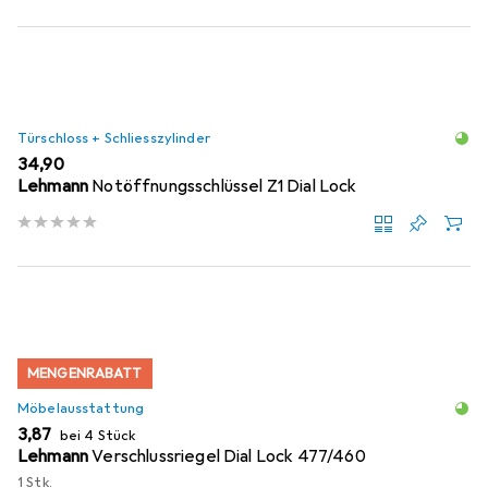
Türschloss + Schliesszylinder
EUR
34,90
Lehmann
Notöffnungsschlüssel Z1 Dial Lock
MENGENRABATT
Möbelausstattung
EUR
3,87
bei 4 Stück
Lehmann
Verschlussriegel Dial Lock 477/460
1 Stk.