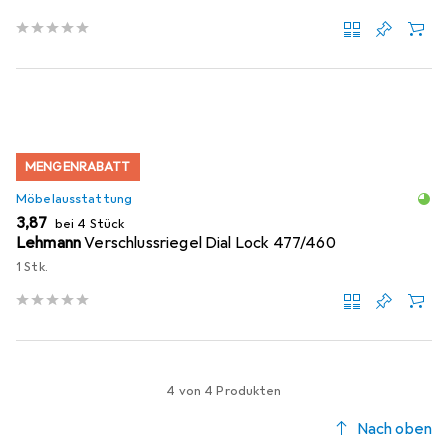
MENGENRABATT
Möbelausstattung
EUR
3,87
bei 4 Stück
Lehmann
Verschlussriegel Dial Lock 477/460
1 Stk.
4 von 4 Produkten
Nach oben