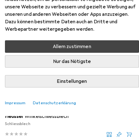
Freecode
unsere Webseite zu verbessern und gezielte Werbung auf
unseren und anderen Webseiten oder Apps anzuzeigen.
Hier findest du passendes Zubehör zum Produkt Lehmann
Dazu können bestimmte Daten auch an Dritte und
Zahlenschloss Dial Lock 58 Freecode aus den Kategorien
Werbepartner weitergegeben werden.
Türgriff + Türgarnitur, Türschloss + Schliesszylinder und
Möbelausstattung.
Allem zustimmen
Relevanz
Nur das Nötigste
Produktliste
Einstellungen
MENGENRABATT
Türgriff + Türgarnitur
Impressum
Datenschutzerklärung
EUR
6,09
bei 2 Stück
Heusser
Winkelschliessblech
Schliessblech