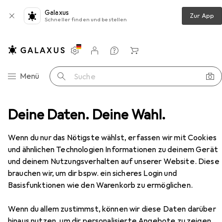
Galaxus
Zur App
Schneller finden und bestellen
Einstellungen
Kundenkonto
Vergleichslisten
Merklisten
Warenkorb
Navigation nach Kategorien
Menü
Suche
ylinder
Deine Daten. Deine Wahl.
Lehmann Zahlenschloss Dial Lock 58 Freecode
Zubehör
EUR
66,90
Wenn du nur das Nötigste wählst, erfassen wir mit Cookies
Lehmann
Zahlenschloss Dial Lock 58
und ähnlichen Technologien Informationen zu deinem Gerät
Freecode
und deinem Nutzungsverhalten auf unserer Website. Diese
brauchen wir, um dir bspw. ein sicheres Login und
Basisfunktionen wie den Warenkorb zu ermöglichen.
Zubehör für Lehmann
Wenn du allem zustimmst, können wir diese Daten darüber
Zahlenschloss Dial Lock 58
hinaus nutzen, um dir personalisierte Angebote zu zeigen,