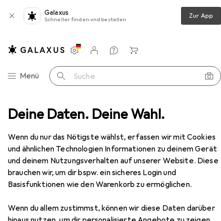
Galaxus
Zur App
Schneller finden und bestellen
Einstellungen
Kundenkonto
Vergleichslisten
Merklisten
Warenkorb
Navigation nach Kategorien
Menü
Suche
Drehmaschine
Deine Daten. Deine Wahl.
Loc-Line Kühlmittelschlauch-System
Zubehör
Wenn du nur das Nötigste wählst, erfassen wir mit Cookies
EUR
10,90
und ähnlichen Technologien Informationen zu deinem Gerät
Loc-Line
Kühlmittelschlauch-System
und deinem Nutzungsverhalten auf unserer Website. Diese
brauchen wir, um dir bspw. ein sicheres Login und
Basisfunktionen wie den Warenkorb zu ermöglichen.
Zubehör für Loc-Line
Wenn du allem zustimmst, können wir diese Daten darüber
hinaus nutzen, um dir personalisierte Angebote zu zeigen,