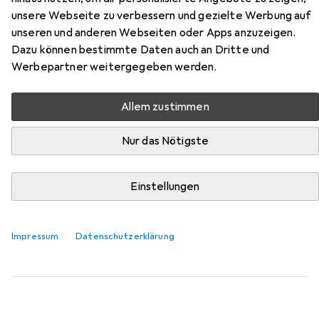
Kühlmittelschlauch-System
unsere Webseite zu verbessern und gezielte Werbung auf
unseren und anderen Webseiten oder Apps anzuzeigen.
Hier findest du passendes Zubehör zum Produkt Loc-Line
Dazu können bestimmte Daten auch an Dritte und
Kühlmittelschlauch-System aus der Kategorie
Werbepartner weitergegeben werden.
Drehmaschine.
Relevanz
Allem zustimmen
Produktliste
Nur das Nötigste
Einstellungen
Drehmaschine
EUR
20,61
Loc-Line
Kühlmittelschlauch-System
Impressum
Datenschutzerklärung
4