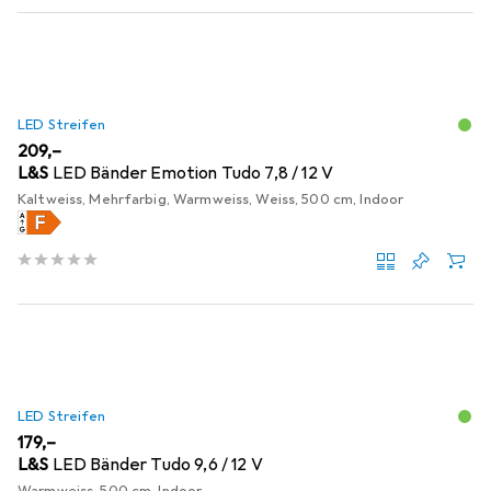
LED Streifen
EUR
209,–
L&S
LED Bänder Emotion Tudo 7,8 / 12 V
Kaltweiss, Mehrfarbig, Warmweiss, Weiss, 500 cm, Indoor
LED Streifen
EUR
179,–
L&S
LED Bänder Tudo 9,6 / 12 V
Warmweiss, 500 cm, Indoor