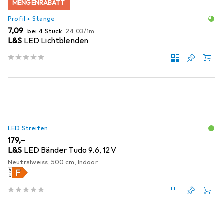
MENGENRABATT
Profil + Stange
EUR
EUR
7,09
bei 4 Stück
24,03
/
1m
L&S
LED Lichtblenden
LED Streifen
EUR
179,–
L&S
LED Bänder Tudo 9.6, 12 V
Neutralweiss, 500 cm, Indoor