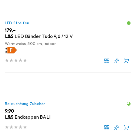
LED Streifen
EUR
179,–
L&S
LED Bänder Tudo 9,6 / 12 V
Warmweiss, 500 cm, Indoor
Beleuchtung Zubehör
EUR
9,90
L&S
Endkappen BALI