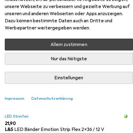
Anbauprofile Bali ohne
unsere Webseite zu verbessern und gezielte Werbung auf
Lichtblende
unseren und anderen Webseiten oder Apps anzuzeigen.
Dazu können bestimmte Daten auch an Dritte und
Hier findest du passendes Zubehör zum Produkt L&S LED
Werbepartner weitergegeben werden.
Anbauprofile Bali ohne Lichtblende aus den Kategorien
LED Streifen, Beleuchtung Zubehör und Profil + Stange.
Allem zustimmen
Nur das Nötigste
Beliebt
LED Streifen
Beleuchtung Zubehör
Profil + 
Einstellungen
Relevanz
Produktliste
Impressum
Datenschutzerklärung
LED Streifen
EUR
21,90
L&S
LED Bänder Emotion Strip Flex 2x36 / 12 V