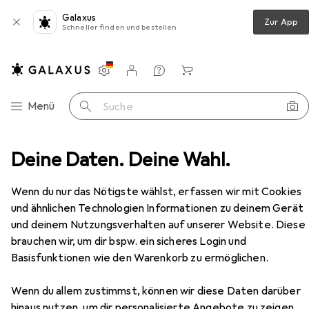
Galaxus
Zur App
Schneller finden und bestellen
Einstellungen
Kundenkonto
Vergleichslisten
Merklisten
Warenkorb
Navigation nach Kategorien
Menü
Suche
 + Stange
Deine Daten. Deine Wahl.
L&S LED Anbauprofile Bali ohne Lichtblende
Zubehör
EUR
Wenn du nur das Nötigste wählst, erfassen wir mit Cookies
EUR
76,90
30,76
/
1m
L&S
LED Anbauprofile Bali ohne
und ähnlichen Technologien Informationen zu deinem Gerät
Lichtblende
und deinem Nutzungsverhalten auf unserer Website. Diese
brauchen wir, um dir bspw. ein sicheres Login und
Basisfunktionen wie den Warenkorb zu ermöglichen.
Zubehör für L&S LED
Wenn du allem zustimmst, können wir diese Daten darüber
hinaus nutzen, um dir personalisierte Angebote zu zeigen,