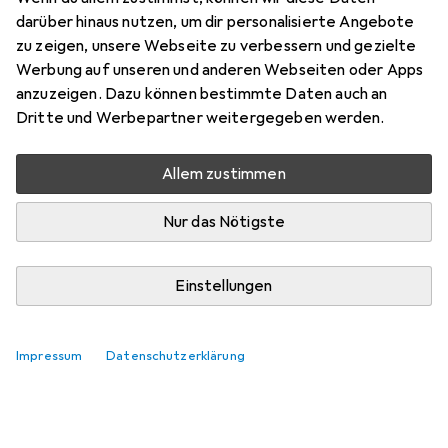
Hier findest du passendes Zubehör zum Produkt Makita
darüber hinaus nutzen, um dir personalisierte Angebote
DRT 50.
zu zeigen, unsere Webseite zu verbessern und gezielte
Werbung auf unseren und anderen Webseiten oder Apps
Relevanz
anzuzeigen. Dazu können bestimmte Daten auch an
Produktliste
Dritte und Werbepartner weitergegeben werden.
Keine Produkte gefunden
Allem zustimmen
Nur das Nötigste
Einstellungen
Impressum
Datenschutzerklärung