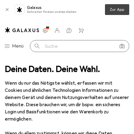
Galaxus
Zur App
Schneller finden und bestellen
Einstellungen
Kundenkonto
Vergleichslisten
Merklisten
Warenkorb
Navigation nach Kategorien
Menü
Suche
erkzeug
Deine Daten. Deine Wahl.
Fräsen + Hobeln
Fräse
Makita DRT 50
Zubehör
Wenn du nur das Nötigste wählst, erfassen wir mit
Makita
DRT 50
Cookies und ähnlichen Technologien Informationen zu
Oberfräse
deinem Gerät und deinem Nutzungsverhalten auf unserer
Website. Diese brauchen wir, um dir bspw. ein sicheres
Login und Basisfunktionen wie den Warenkorb zu
ermöglichen.
Zubehör für Makita DRT 50
Wenn du allem zustimmst, können wir diese Daten