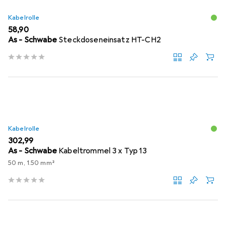
Kabelrolle
EUR
58,90
As - Schwabe
Steckdoseneinsatz HT-CH2
Kabelrolle
EUR
302,99
As - Schwabe
Kabeltrommel 3 x Typ 13
50 m, 1.50 mm²