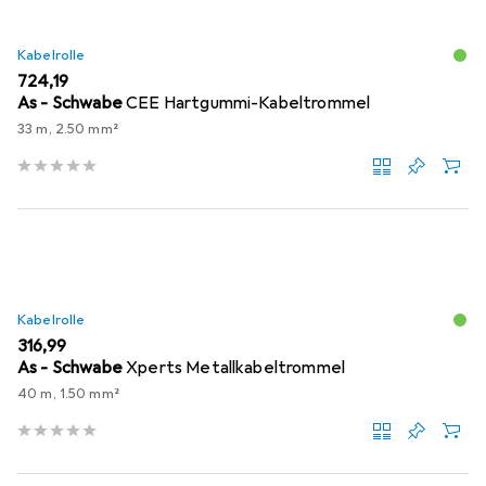
Kabelrolle
EUR
724,19
As - Schwabe
CEE Hartgummi-Kabeltrommel
33 m, 2.50 mm²
Kabelrolle
EUR
316,99
As - Schwabe
Xperts Metallkabeltrommel
40 m, 1.50 mm²