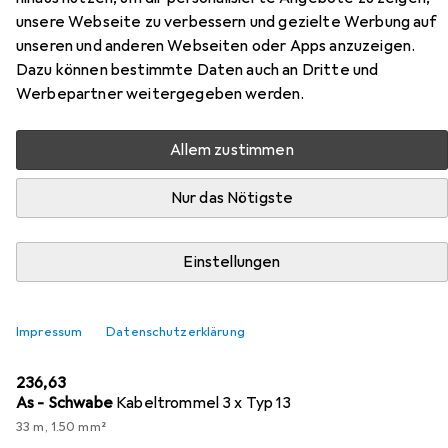
unsere Webseite zu verbessern und gezielte Werbung auf
unseren und anderen Webseiten oder Apps anzuzeigen.
Dazu können bestimmte Daten auch an Dritte und
Werbepartner weitergegeben werden.
Zubehör für Makita HW101
Allem zustimmen
Hier findest du passendes Zubehör zum Produkt Makita
HW101 aus der Kategorie Kabelrolle.
Nur das Nötigste
Relevanz
Einstellungen
Produktliste
Impressum
Datenschutzerklärung
Kabelrolle
EUR
236,63
As - Schwabe
Kabeltrommel 3 x Typ 13
33 m, 1.50 mm²