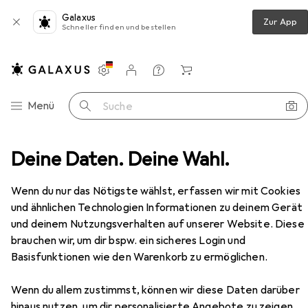
Galaxus
Zur App
Schneller finden und bestellen
Einstellungen
Kundenkonto
Vergleichslisten
Merklisten
Warenkorb
Navigation nach Kategorien
Menü
Suche
igungsmaschinen
Deine Daten. Deine Wahl.
Hochdruckreiniger
Makita HW101
Zubehör
Wenn du nur das Nötigste wählst, erfassen wir mit Cookies
und ähnlichen Technologien Informationen zu deinem Gerät
und deinem Nutzungsverhalten auf unserer Website. Diese
brauchen wir, um dir bspw. ein sicheres Login und
EUR
96,32
Basisfunktionen wie den Warenkorb zu ermöglichen.
Makita
HW101
Netzbetrieb
Wenn du allem zustimmst, können wir diese Daten darüber
hinaus nutzen, um dir personalisierte Angebote zu zeigen,