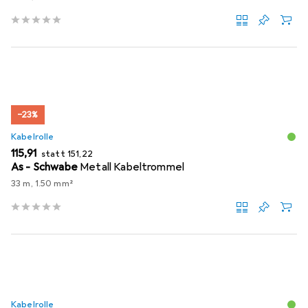
−23%
Kabelrolle
EUR
EUR
115,91
statt
151,22
As - Schwabe
Metall Kabeltrommel
33 m, 1.50 mm²
Kabelrolle