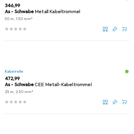
EUR
346,99
As - Schwabe
Metall Kabeltrommel
50 m, 1.50 mm²
Kabelrolle
EUR
472,99
As - Schwabe
CEE Metall-Kabeltrommel
25 m, 2.50 mm²