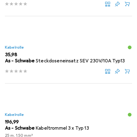
Kabelrolle
EUR
35,98
As - Schwabe
Steckdoseneinsatz SEV 230V/10A Typ13
Kabelrolle
EUR
196,99
As - Schwabe
Kabeltrommel 3 x Typ 13
25 m, 1.50 mm²