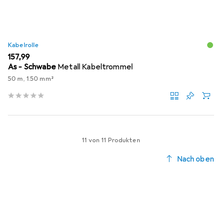
Kabelrolle
EUR
157,99
As - Schwabe
Metall Kabeltrommel
50 m, 1.50 mm²
11 von 11 Produkten
Nach oben