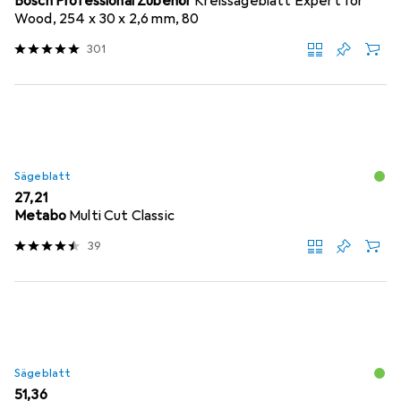
Bosch Professional Zubehör
Kreissägeblatt Expert for
Wood, 254 x 30 x 2,6 mm, 80
301
Sägeblatt
EUR
27,21
Metabo
Multi Cut Classic
39
Sägeblatt
EUR
51,36