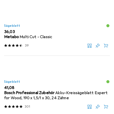
Sägeblatt
EUR
36,03
Metabo
Multi Cut - Classic
39
Sägeblatt
EUR
41,08
Bosch Professional Zubehör
Akku-Kreissägeblatt Expert
for Wood, 190 x 1,5/1 x 30, 24 Zähne
301