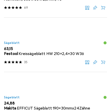
69
Sägeblatt
EUR
63,15
Festool
Kreissägeblatt HW 210x2,4x30 W36
35
Sägeblatt
EUR
24,88
Makita
EFFICUT Sägeblatt 190x30mmx24Zähne