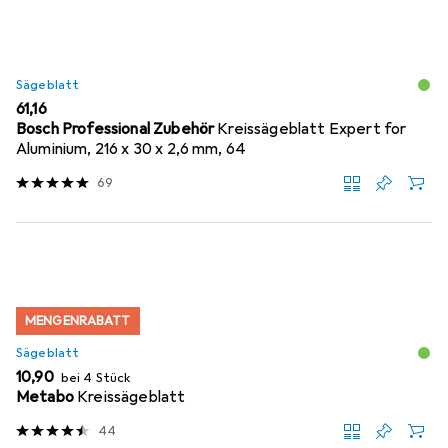
Sägeblatt
EUR
61,16
Bosch Professional Zubehör
Kreissägeblatt Expert for
Aluminium, 216 x 30 x 2,6 mm, 64
69
MENGENRABATT
Sägeblatt
EUR
10,90
bei 4 Stück
Metabo
Kreissägeblatt
44