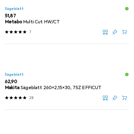
Sägeblatt
EUR
51,87
Metabo
Multi Cut HW/CT
7
Sägeblatt
EUR
62,90
Makita
Sägeblatt 260x2,15x30, 75Z EFFICUT
28