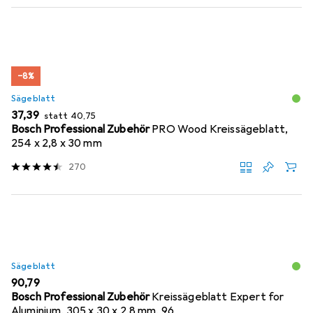
−8%
Sägeblatt
EUR
EUR
37,39
statt
40,75
Bosch Professional Zubehör
PRO Wood Kreissägeblatt,
254 x 2,8 x 30 mm
270
Sägeblatt
EUR
90,79
Bosch Professional Zubehör
Kreissägeblatt Expert for
Aluminium, 305 x 30 x 2,8 mm, 96