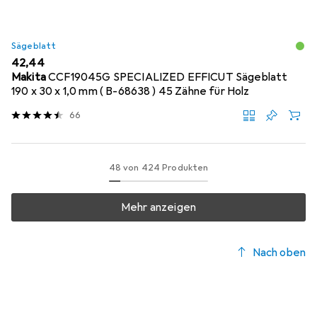
Sägeblatt
EUR
42,44
Makita
CCF19045G SPECIALIZED EFFICUT Sägeblatt
190 x 30 x 1,0 mm ( B-68638 ) 45 Zähne für Holz
66
48 von 424 Produkten
Mehr anzeigen
Nach oben