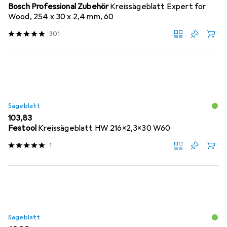
Bosch Professional Zubehör
Kreissägeblatt Expert for
Wood, 254 x 30 x 2,4 mm, 60
301
Sägeblatt
EUR
103,83
Festool
Kreissägeblatt HW 216x2,3x30 W60
1
Sägeblatt