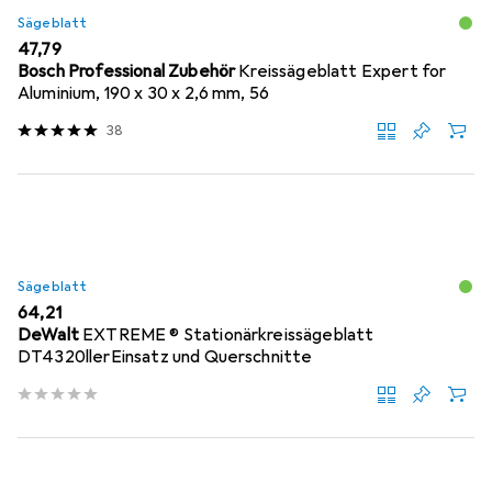
Sägeblatt
EUR
47,79
Bosch Professional Zubehör
Kreissägeblatt Expert for
Aluminium, 190 x 30 x 2,6 mm, 56
38
Sägeblatt
EUR
64,21
DeWalt
EXTREME ® Stationärkreissägeblatt
DT4320llerEinsatz und Querschnitte