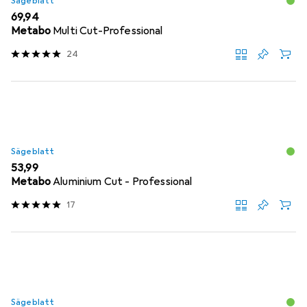
Sägeblatt
EUR
69,94
Metabo
Multi Cut-Professional
24
Sägeblatt
EUR
53,99
Metabo
Aluminium Cut - Professional
17
Sägeblatt