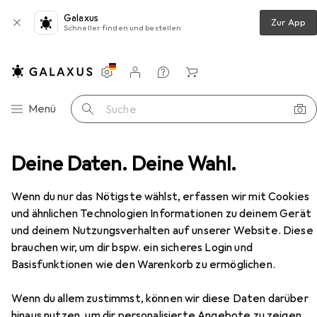
Galaxus
Zur App
Schneller finden und bestellen
Einstellungen
Kundenkonto
Vergleichslisten
Merklisten
Warenkorb
Navigation nach Kategorien
Menü
Suche
neiden
Deine Daten. Deine Wahl.
Kappsäge + Gehrungssäge
Makita LH 1201
Zubehör
EUR
550,51
Wenn du nur das Nötigste wählst, erfassen wir mit Cookies
Makita
LH 1201
und ähnlichen Technologien Informationen zu deinem Gerät
und deinem Nutzungsverhalten auf unserer Website. Diese
brauchen wir, um dir bspw. ein sicheres Login und
Basisfunktionen wie den Warenkorb zu ermöglichen.
Zubehör für Makita LH 1201
Wenn du allem zustimmst, können wir diese Daten darüber
Hier findest du passendes Zubehör zum Produkt Makita
hinaus nutzen, um dir personalisierte Angebote zu zeigen,