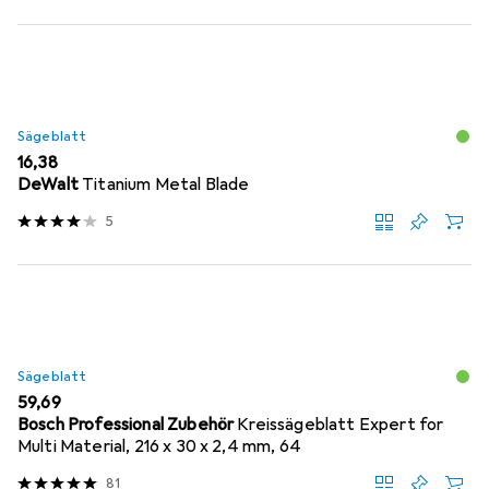
Sägeblatt
EUR
16,38
DeWalt
Titanium Metal Blade
5
Sägeblatt
EUR
59,69
Bosch Professional Zubehör
Kreissägeblatt Expert for
Multi Material, 216 x 30 x 2,4 mm, 64
81