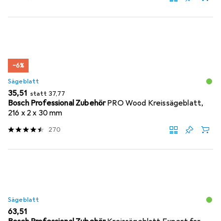
−6%
Sägeblatt
EUR
EUR
35,51
statt
37,77
Bosch Professional Zubehör
PRO Wood Kreissägeblatt,
216 x 2 x 30 mm
270
Sägeblatt
EUR
63,51