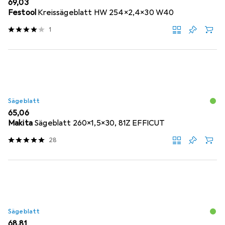
EUR
69,03
Festool
Kreissägeblatt HW 254x2,4x30 W40
1
Sägeblatt
EUR
65,06
Makita
Sägeblatt 260x1,5x30, 81Z EFFICUT
28
Sägeblatt
EUR
68,81