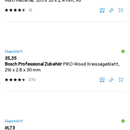
Multi Material, 305 x 30 x 2,4 mm, 96
12
Sägeblatt
EUR
35,35
Bosch Professional Zubehör
PRO Wood Kreissägeblatt,
216 x 2.8 x 30 mm
270
Sägeblatt
EUR
61,73