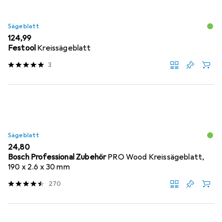
Sägeblatt
EUR
124,99
Festool
Kreissägeblatt
3
Sägeblatt
EUR
24,80
Bosch Professional Zubehör
PRO Wood Kreissägeblatt,
190 x 2.6 x 30 mm
270