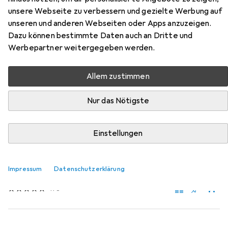
LH 1201 aus der Kategorie Sägeblatt.
unsere Webseite zu verbessern und gezielte Werbung auf
unseren und anderen Webseiten oder Apps anzuzeigen.
Dazu können bestimmte Daten auch an Dritte und
Beliebt
Makita
Werbepartner weitergegeben werden.
Relevanz
Allem zustimmen
Produktliste
Nur das Nötigste
Einstellungen
Sägeblatt
EUR
42,83
Bosch Professional Zubehör
PRO Multi Material
Impressum
Datenschutzerklärung
Kreissägeblatt, 216 x 2,5 x 30 mm
178