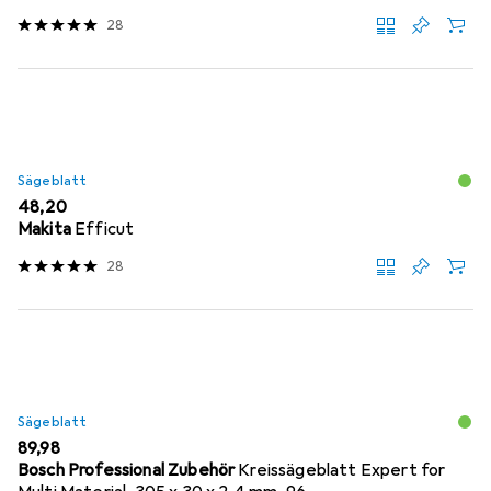
28
Sägeblatt
EUR
48,20
Makita
Efficut
28
Sägeblatt
EUR
89,98
Bosch Professional Zubehör
Kreissägeblatt Expert for