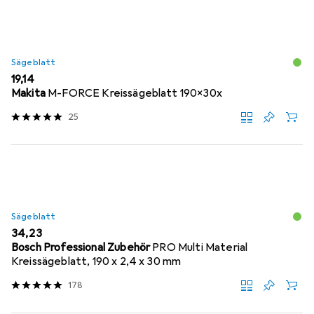
Sägeblatt
EUR
19,14
Makita
M-FORCE Kreissägeblatt 190x30x
25
Sägeblatt
EUR
34,23
Bosch Professional Zubehör
PRO Multi Material
Kreissägeblatt, 190 x 2,4 x 30 mm
178