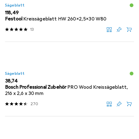
Sägeblatt
EUR
118,49
Festool
Kreissägeblatt HW 260x2,5x30 W80
13
Sägeblatt
EUR
38,74
Bosch Professional Zubehör
PRO Wood Kreissägeblatt,
216 x 2,6 x 30 mm
270