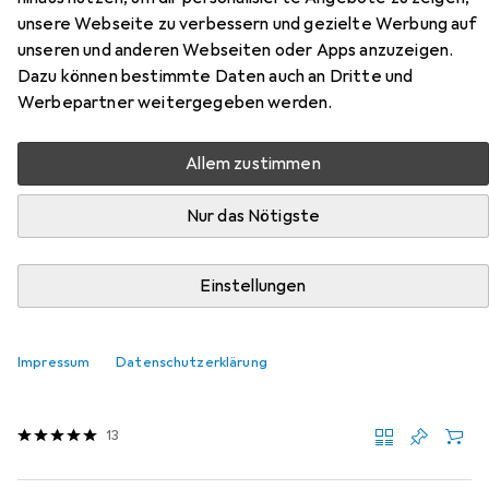
Zubehör für Mannesmann
unsere Webseite zu verbessern und gezielte Werbung auf
unseren und anderen Webseiten oder Apps anzuzeigen.
Schraubund Bitsatz
Dazu können bestimmte Daten auch an Dritte und
Werbepartner weitergegeben werden.
Hier findest du passendes Zubehör zum Produkt
Mannesmann Schraubund Bitsatz aus der Kategorie Bits.
Allem zustimmen
Relevanz
Nur das Nötigste
Produktliste
Einstellungen
Bits
EUR
15,52
Impressum
Datenschutzerklärung
Toolcraft
Bit-Verlängerung
Bit-Verlängerung
13