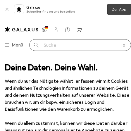
Galaxus
Zur App
Schneller finden und bestellen
Einstellungen
Kundenkonto
Vergleichslisten
Merklisten
Warenkorb
Navigation nach Kategorien
Menü
Suche
en + Bohren
Deine Daten. Deine Wahl.
Bits
Mannesmann Schraubund Bitsatz
Zubehör
Wenn du nur das Nötigste wählst, erfassen wir mit Cookies
und ähnlichen Technologien Informationen zu deinem Gerät
EUR
19,12
und deinem Nutzungsverhalten auf unserer Website. Diese
Mannesmann
Schraubund Bitsatz
Sechskant (hexagonal)
brauchen wir, um dir bspw. ein sicheres Login und
Basisfunktionen wie den Warenkorb zu ermöglichen.
Wenn du allem zustimmst, können wir diese Daten darüber
hinaus nutzen, um dir personalisierte Angebote zu zeigen,