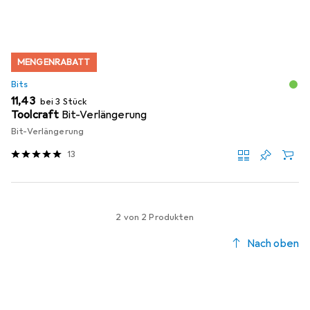
MENGENRABATT
Bits
EUR
11,43
bei 3 Stück
Toolcraft
Bit-Verlängerung
Bit-Verlängerung
13
2 von 2 Produkten
Nach oben