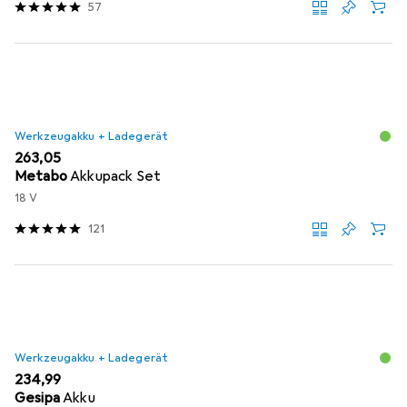
57
Werkzeugakku + Ladegerät
EUR
263,05
Metabo
Akkupack Set
18 V
121
Werkzeugakku + Ladegerät
EUR
234,99
Gesipa
Akku