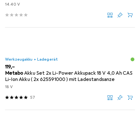
14.40 V
Werkzeugakku + Ladegerät
EUR
119,–
Metabo
Akku Set 2x Li-Power Akkupack 18 V 4,0 Ah CAS
Li-Ion Akku ( 2x 625591000 ) mit Ladestandsanze
18 V
57