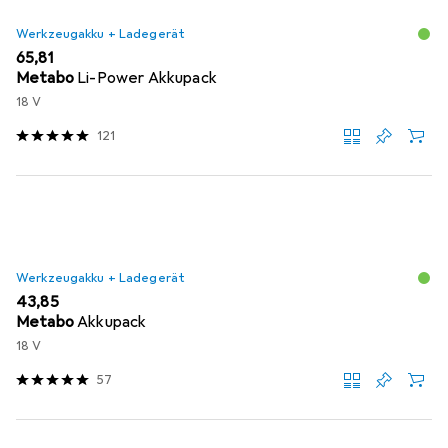
Werkzeugakku + Ladegerät
EUR
65,81
Metabo
Li-Power Akkupack
18 V
121
Werkzeugakku + Ladegerät
EUR
43,85
Metabo
Akkupack
18 V
57