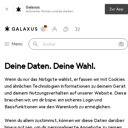
Galaxus
Zur App
Schneller finden und bestellen
Einstellungen
Kundenkonto
Vergleichslisten
Merklisten
Warenkorb
Navigation nach Kategorien
Menü
Suche
auber 18 V 130 Nm Brushless + 1x Akku 4,0 Ah + Ladegerät
Deine Daten. Deine Wahl.
Zubehör
EUR
309,–
Wenn du nur das Nötigste wählst, erfassen wir mit Cookies
Metabo
BS 18 LTX BL I Akku
und ähnlichen Technologien Informationen zu deinem Gerät
Bohrschrauber 18 V 130 Nm Brushless +
1x Akku 4,0 Ah + Ladegerät
und deinem Nutzungsverhalten auf unserer Website. Diese
Bohrschrauber
brauchen wir, um dir bspw. ein sicheres Login und
Basisfunktionen wie den Warenkorb zu ermöglichen.
Zubehör für Metabo BS 18 LTX BL
Wenn du allem zustimmst, können wir diese Daten darüber
I Akku Bohrschrauber 18 V 130
hinaus nutzen, um dir personalisierte Angebote zu zeigen,