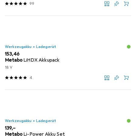
99
Werkzeugakku + Ladegerät
EUR
153,46
Metabo
LiHDX Akkupack
18 V
4
Werkzeugakku + Ladegerät
EUR
139,–
Metabo
Li-Power Akku Set