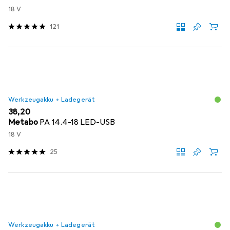
18 V
121
Werkzeugakku + Ladegerät
EUR
38,20
Metabo
PA 14.4-18 LED-USB
18 V
25
Werkzeugakku + Ladegerät