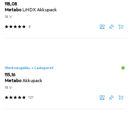
EUR
118,08
Metabo
LiHDX Akkupack
18 V
4
Werkzeugakku + Ladegerät
EUR
115,16
Metabo
Akkupack
18 V
121