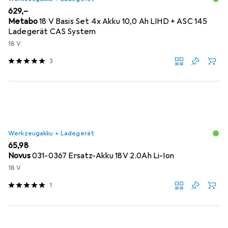
EUR
629,–
Metabo
18 V Basis Set 4x Akku 10,0 Ah LIHD + ASC 145
Ladegerät CAS System
18 V
3
Werkzeugakku + Ladegerät
EUR
65,98
Novus
031-0367 Ersatz-Akku 18V 2.0Ah Li-Ion
18 V
1