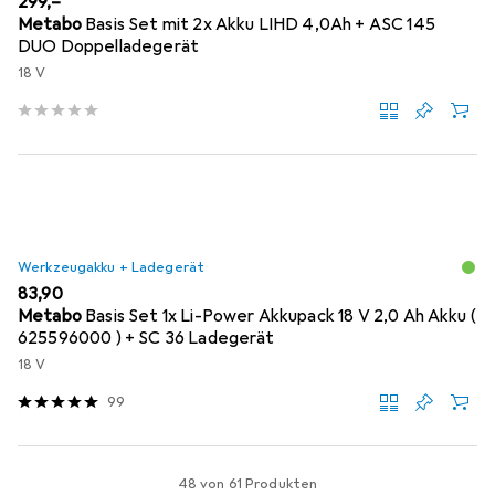
EUR
299,–
Metabo
Basis Set mit 2x Akku LIHD 4,0Ah + ASC 145
DUO Doppelladegerät
18 V
Werkzeugakku + Ladegerät
EUR
83,90
Metabo
Basis Set 1x Li-Power Akkupack 18 V 2,0 Ah Akku (
625596000 ) + SC 36 Ladegerät
18 V
99
48 von 61 Produkten