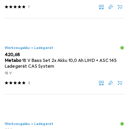
1
Werkzeugakku + Ladegerät
EUR
420,68
Metabo
18 V Basis Set 2x Akku 10,0 Ah LIHD + ASC 145
Ladegerät CAS System
18 V
3
Werkzeugakku + Ladegerät