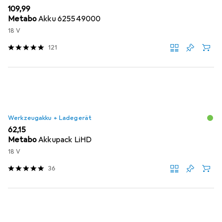
EUR
109,99
Metabo
Akku 625549000
18 V
121
Werkzeugakku + Ladegerät
EUR
62,15
Metabo
Akkupack LiHD
18 V
36