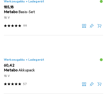
Werkzeugakku + Ladegerät
EUR
185,18
Metabo
Basis-Set
18 V
99
Werkzeugakku + Ladegerät
EUR
60,42
Metabo
Akkupack
18 V
57