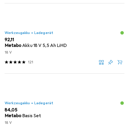
Werkzeugakku + Ladegerät
EUR
92,11
Metabo
Akku 18 V 5,5 Ah LiHD
18 V
121
Werkzeugakku + Ladegerät
EUR
84,05
Metabo
Basis Set
18 V