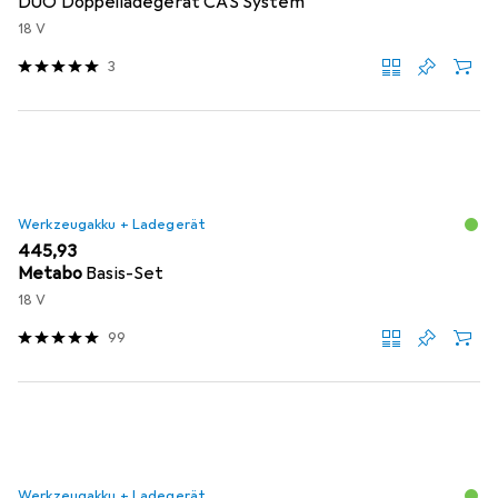
DUO Doppelladegerät CAS System
18 V
3
Werkzeugakku + Ladegerät
EUR
445,93
Metabo
Basis-Set
18 V
99
Werkzeugakku + Ladegerät