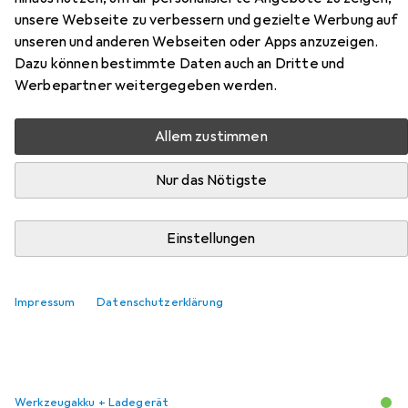
unsere Webseite zu verbessern und gezielte Werbung auf
Nm Brushless + 1x Akku 4,0 Ah +
unseren und anderen Webseiten oder Apps anzuzeigen.
Ladegerät
Dazu können bestimmte Daten auch an Dritte und
Werbepartner weitergegeben werden.
Hier findest du passendes Zubehör zum Produkt Metabo
BS 18 LTX BL I Akku Bohrschrauber 18 V 130 Nm Brushless
Allem zustimmen
+ 1x Akku 4,0 Ah + Ladegerät aus der Kategorie
Werkzeugakku + Ladegerät.
Nur das Nötigste
Beliebt
Metabo
Einstellungen
Relevanz
Impressum
Datenschutzerklärung
Produktliste
Werkzeugakku + Ladegerät