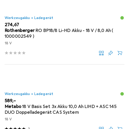
Werkzeugakku + Ladegerät
EUR
274,67
Rothenberger
RO BP18/8 Li-HD Akku - 18 V / 8,0 Ah (
1000002549 )
18 V
Werkzeugakku + Ladegerät
EUR
589,–
Metabo
18 V Basis Set 3x Akku 10,0 Ah LIHD + ASC 145
DUO Doppelladegerät CAS System
18 V
3