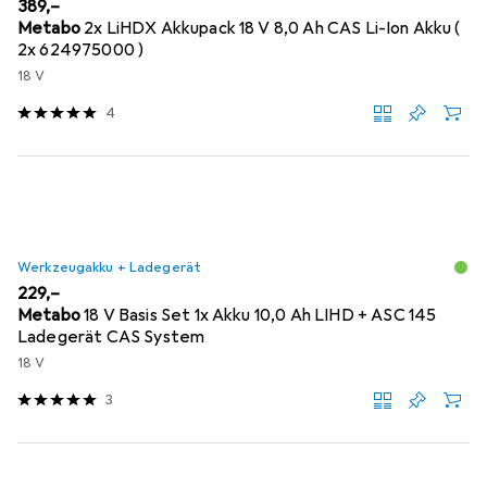
EUR
389,–
Metabo
2x LiHDX Akkupack 18 V 8,0 Ah CAS Li-Ion Akku (
2x 624975000 )
18 V
4
Werkzeugakku + Ladegerät
EUR
229,–
Metabo
18 V Basis Set 1x Akku 10,0 Ah LIHD + ASC 145
Ladegerät CAS System
18 V
3