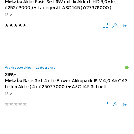
Metabo
Akku Basis Set 18V mit 1x Akku LiHD 8,0Ah (
625369000 ) + Ladegerät ASC 145 ( 627378000 )
18 V
3
Werkzeugakku + Ladegerät
EUR
289,–
Metabo
Basis Set 4x Li-Power Akkupack 18 V 4,0 Ah CAS
Li-Ion Akku ( 4x 625027000 ) + ASC 145 Schnell
18 V