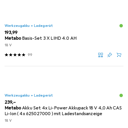
Werkzeugakku + Ladegerät
EUR
193,99
Metabo
Basis-Set 3 X LIHD 4.0 AH
18 V
99
Werkzeugakku + Ladegerät
EUR
239,–
Metabo
Akku Set 4x Li-Power Akkupack 18 V 4,0 Ah CAS
Li-Ion ( 4x 625027000 ) mit Ladestandsanzeige
18 V