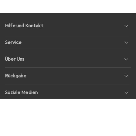
Hilfe und Kontakt
Service
Über Uns
Rückgabe
Soziale Medien
Stellenangebote
Preise
Alle Preise in EUR inkl. MwSt., zzgl.
Versandkosten
bei Bestellungen