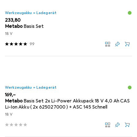
Werkzeugakku + Ladegerät
EUR
233,80
Metabo
Basis Set
18 V
99
Werkzeugakku + Ladegerät
EUR
169,–
Metabo
Basis Set 2x Li-Power Akkupack 18 V 4,0 Ah CAS
Li-Ion Akku ( 2x 625027000 ) + ASC 145 Schnell
18 V