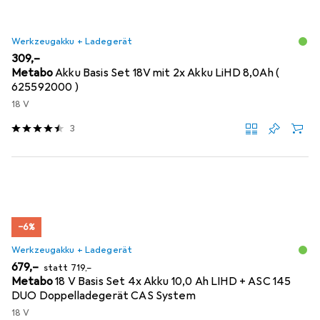
Werkzeugakku + Ladegerät
EUR
309,–
Metabo
Akku Basis Set 18V mit 2x Akku LiHD 8,0Ah (
625592000 )
18 V
3
−6%
Werkzeugakku + Ladegerät
EUR
EUR
679,–
statt
719,–
Metabo
18 V Basis Set 4x Akku 10,0 Ah LIHD + ASC 145
DUO Doppelladegerät CAS System
18 V