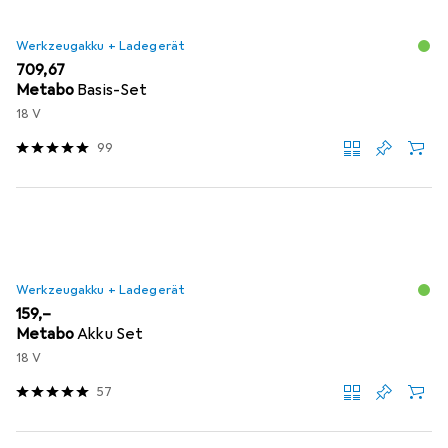
Werkzeugakku + Ladegerät
EUR
709,67
Metabo
Basis-Set
18 V
99
Werkzeugakku + Ladegerät
EUR
159,–
Metabo
Akku Set
18 V
57