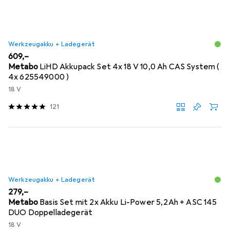
Werkzeugakku + Ladegerät
EUR
609,–
Metabo
LiHD Akkupack Set 4x 18 V 10,0 Ah CAS System (
4x 625549000 )
18 V
121
Werkzeugakku + Ladegerät
EUR
279,–
Metabo
Basis Set mit 2x Akku Li-Power 5,2Ah + ASC 145
DUO Doppelladegerät
18 V