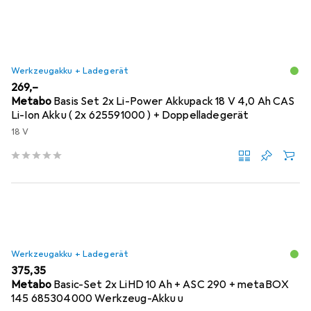
Werkzeugakku + Ladegerät
EUR
269,–
Metabo
Basis Set 2x Li-Power Akkupack 18 V 4,0 Ah CAS
Li-Ion Akku ( 2x 625591000 ) + Doppelladegerät
18 V
Werkzeugakku + Ladegerät
EUR
375,35
Metabo
Basic-Set 2x LiHD 10 Ah + ASC 290 + metaBOX
145 685304000 Werkzeug-Akku u