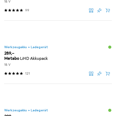
18 V
99
Werkzeugakku + Ladegerät
EUR
289,–
Metabo
LiHD Akkupack
18 V
121
Werkzeugakku + Ladegerät