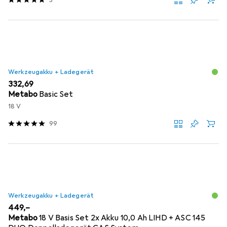
Werkzeugakku + Ladegerät
EUR
332,69
Metabo
Basic Set
18 V
99
Werkzeugakku + Ladegerät
EUR
449,–
Metabo
18 V Basis Set 2x Akku 10,0 Ah LIHD + ASC 145