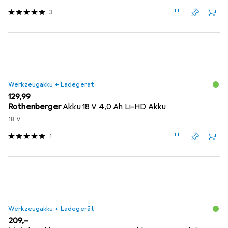
3
Werkzeugakku + Ladegerät
EUR
129,99
Rothenberger
Akku 18 V 4,0 Ah Li-HD Akku
18 V
1
Werkzeugakku + Ladegerät
EUR
209,–