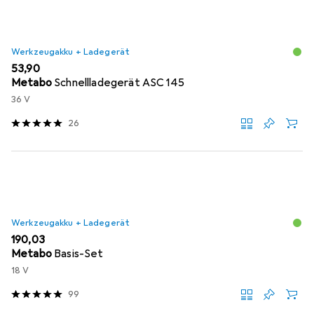
Werkzeugakku + Ladegerät
EUR
53,90
Metabo
Schnellladegerät ASC 145
36 V
26
Werkzeugakku + Ladegerät
EUR
190,03
Metabo
Basis-Set
18 V
99