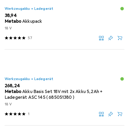
Werkzeugakku + Ladegerät
EUR
38,94
Metabo
Akkupack
18 V
57
Werkzeugakku + Ladegerät
EUR
268,24
Metabo
Akku Basis Set 18V mit 2x Akku 5,2Ah +
Ladegerät ASC 145 ( 685051380 )
18 V
1