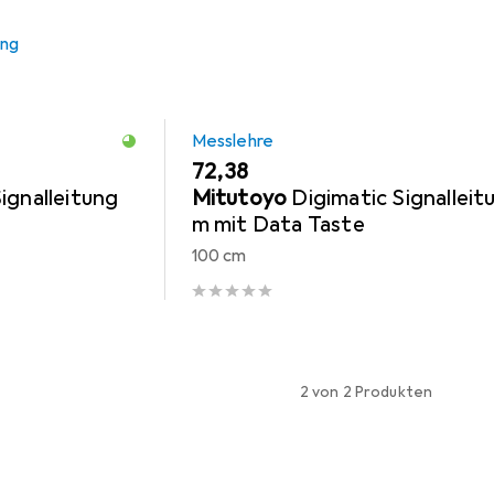
ung
Messlehre
EUR
72,38
ignalleitung
Mitutoyo
Digimatic Signalleit
m mit Data Taste
100 cm
2 von 2 Produkten