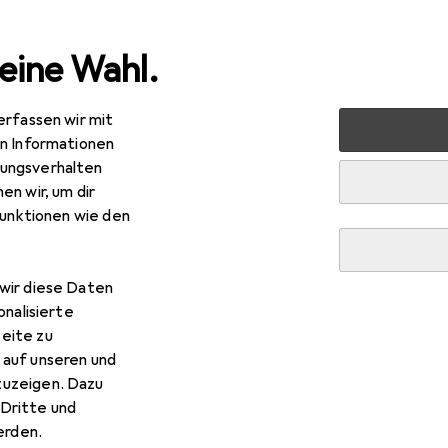
eine Wahl.
erfassen wir mit
markt + Garten
Werkzeug + Werkstatt
Messwerkzeug
en Informationen
ungsverhalten
R
06,98
en wir, um dir
tutoyo
Messschieber
funktionen wie den
 cm
wir diese Daten
 Mitutoyo Messschieber
onalisierte
eite zu
 auf unseren und
 Zubehör zum Produkt Mitutoyo Messschieber aus der Kategor
zuzeigen. Dazu
Dritte und
rden.