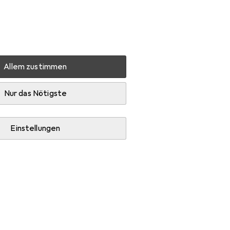
Einstellungen
Kundenkonto
Vergleichslisten
Merklisten
Warenkorb
Anmelden
Allem zustimmen
Messlehre
Mitutoyo Messschieber
Zubehör
Nur das Nötigste
Einstellungen
ie Messlehre.