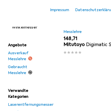
Messuhr +
Messschraube
Impressum
Datenschutzerklär
Wasserwaage
Winkelmesser
Messlehre
EUR
148,71
Mitutoyo
Digimatic S
Angebote
Ausverkauf
Messlehre
Gebraucht
Messlehre
Verwandte
Kategorien
Laserentfernungsmesser