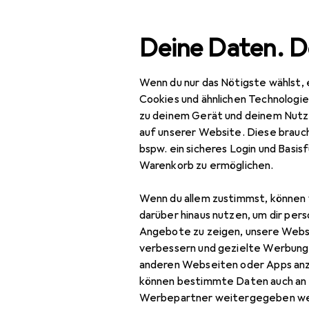
Suche
Deine Daten. D
Wenn du nur das Nötigste wählst, 
Navigation nach Kategorien
Gesamtsortiment
Bau
Gesamtsortiment
Cookies und ähnlichen Technologi
zu deinem Gerät und deinem Nutz
EU
17
Baumarkt + Garten
auf unserer Website. Diese brauch
Mi
bspw. ein sicheres Login und Basis
Werkzeug +
100
Warenkorb zu ermöglichen.
Werkstatt
Wenn du allem zustimmst, können 
Messwerkzeug
Zubehör für
darüber hinaus nutzen, um dir pers
Anreisswerkzeug
Angebote zu zeigen, unsere Webs
verbessern und gezielte Werbung
Längenmesswerkzeug
Hier findest du passendes
anderen Webseiten oder Apps an
können bestimmte Daten auch an 
Sortieren nach
:
Relevanz
Messlehre
Werbepartner weitergegeben we
Produktliste