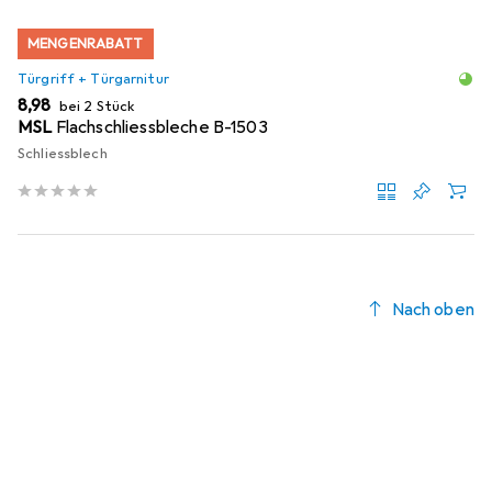
MENGENRABATT
Türgriff + Türgarnitur
EUR
8,98
bei 2 Stück
MSL
Flachschliessbleche B-1503
Schliessblech
Nach oben