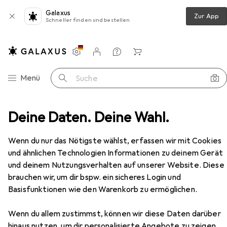
Galaxus
Zur App
Schneller finden und bestellen
Einstellungen
Kundenkonto
Vergleichslisten
Merklisten
Warenkorb
Navigation nach Kategorien
Menü
Suche
Türschloss + Schliesszylinder
Deine Daten. Deine Wahl.
MSL Einsteckriegel 1503
Zubehör
Wenn du nur das Nötigste wählst, erfassen wir mit Cookies
und ähnlichen Technologien Informationen zu deinem Gerät
und deinem Nutzungsverhalten auf unserer Website. Diese
brauchen wir, um dir bspw. ein sicheres Login und
Basisfunktionen wie den Warenkorb zu ermöglichen.
EUR
84,90
MSL
Einsteckriegel 1503
Wenn du allem zustimmst, können wir diese Daten darüber
Einsteckschloss
hinaus nutzen, um dir personalisierte Angebote zu zeigen,