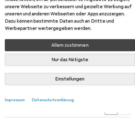
unsere Webseite zu verbessern und gezielte Werbung auf
unseren und anderen Webseiten oder Apps anzuzeigen.
Dazu können bestimmte Daten auch an Dritte und
Werbepartner weitergegeben werden.
Allem zustimmen
Zubehör für MSL Einsteckriegel
Nur das Nötigste
1503
Einstellungen
Hier findest du passendes Zubehör zum Produkt MSL
Einsteckriegel 1503 aus der Kategorie Türgriff +
Türgarnitur.
Impressum
Datenschutzerklärung
Relevanz
Produktliste