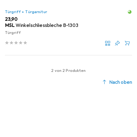
Türgriff + Türgarnitur
EUR
23,90
MSL
Winkelschliessbleche B-1303
Türgriff
2 von 2 Produkten
Nach oben