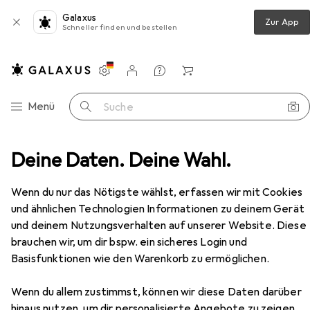
Galaxus
Zur App
Schneller finden und bestellen
Einstellungen
Kundenkonto
Vergleichslisten
Merklisten
Warenkorb
Navigation nach Kategorien
Menü
Suche
MSL Haustür-Einsteckschlösser 1303, Lochdistanz 90 mm
Deine Daten. Deine Wahl.
Zubehör
Wenn du nur das Nötigste wählst, erfassen wir mit Cookies
und ähnlichen Technologien Informationen zu deinem Gerät
und deinem Nutzungsverhalten auf unserer Website. Diese
brauchen wir, um dir bspw. ein sicheres Login und
Basisfunktionen wie den Warenkorb zu ermöglichen.
Wenn du allem zustimmst, können wir diese Daten darüber
hinaus nutzen, um dir personalisierte Angebote zu zeigen,