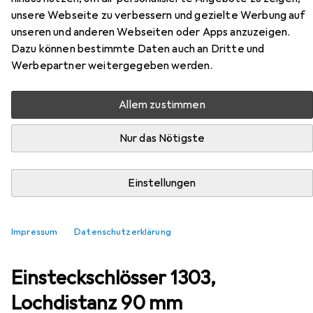
EUR
429,–
unsere Webseite zu verbessern und gezielte Werbung auf
MSL
Haustür-Einsteckschlösser 1303,
unseren und anderen Webseiten oder Apps anzuzeigen.
Lochdistanz 90 mm
Dazu können bestimmte Daten auch an Dritte und
Einsteckschloss
Werbepartner weitergegeben werden.
Allem zustimmen
Nur das Nötigste
Einstellungen
Impressum
Datenschutzerklärung
Zubehör für MSL Haustür-
Einsteckschlösser 1303,
Lochdistanz 90 mm