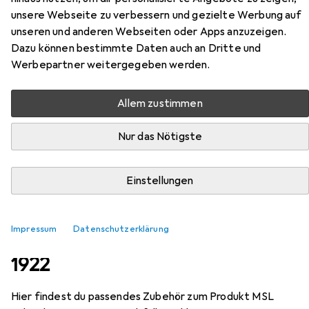
MSL
Rohrrahmen-WC-
unsere Webseite zu verbessern und gezielte Werbung auf
Einsteckfallenschloss PORTA 1922
unseren und anderen Webseiten oder Apps anzuzeigen.
Einsteckschloss
Dazu können bestimmte Daten auch an Dritte und
Werbepartner weitergegeben werden.
Allem zustimmen
Nur das Nötigste
Einstellungen
Zubehör für MSL Rohrrahmen-
Impressum
Datenschutzerklärung
WC-Einsteckfallenschloss PORTA
1922
Hier findest du passendes Zubehör zum Produkt MSL