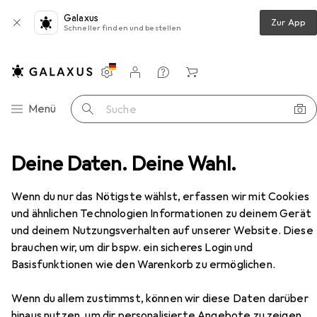
Galaxus
Zur App
Schneller finden und bestellen
Einstellungen
Kundenkonto
Vergleichslisten
Merklisten
Warenkorb
Navigation nach Kategorien
Menü
Suche
MSL Rohrrahmen-WC-Einsteckfallenschloss PORTA 1922
Deine Daten. Deine Wahl.
Zubehör
Wenn du nur das Nötigste wählst, erfassen wir mit Cookies
und ähnlichen Technologien Informationen zu deinem Gerät
und deinem Nutzungsverhalten auf unserer Website. Diese
brauchen wir, um dir bspw. ein sicheres Login und
Basisfunktionen wie den Warenkorb zu ermöglichen.
Wenn du allem zustimmst, können wir diese Daten darüber
EUR
57,90
hinaus nutzen, um dir personalisierte Angebote zu zeigen,