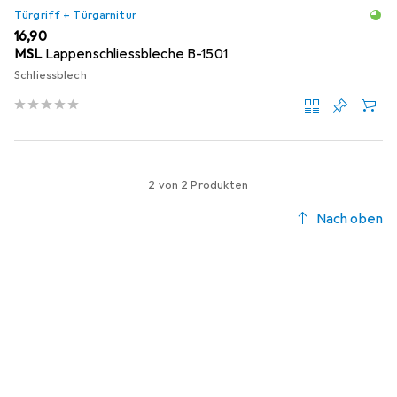
Türgriff + Türgarnitur
EUR
16,90
MSL
Lappenschliessbleche B-1501
Schliessblech
2 von 2 Produkten
Nach oben