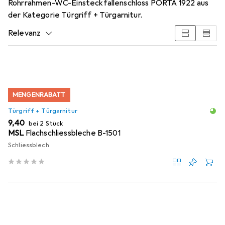
Rohrrahmen-WC-Einsteckfallenschloss PORTA 1922 aus
der Kategorie Türgriff + Türgarnitur.
Relevanz
Produktliste
MENGENRABATT
Türgriff + Türgarnitur
EUR
9,40
bei 2 Stück
MSL
Flachschliessbleche B-1501
Schliessblech