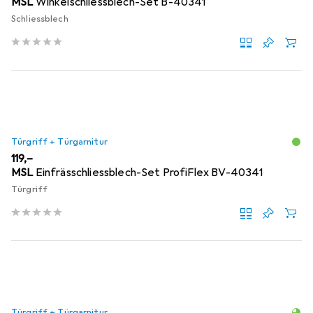
MSL
Winkelschliessblech-Set B-40341
Schliessblech
Türgriff + Türgarnitur
EUR
119,–
MSL
Einfrässchliessblech-Set ProfiFlex BV-40341
Türgriff
Türgriff + Türgarnitur