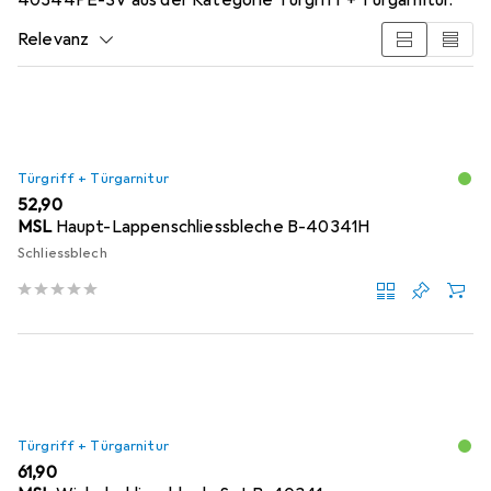
Relevanz
Produktliste
Türgriff + Türgarnitur
EUR
52,90
MSL
Haupt-Lappenschliessbleche B-40341H
Schliessblech
Türgriff + Türgarnitur
EUR
61,90