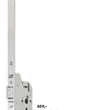
EUR
859,–