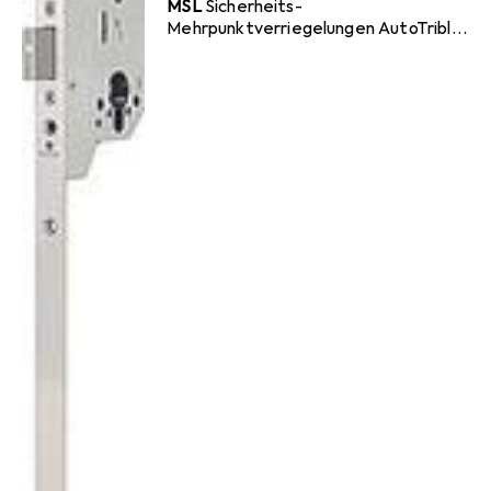
MSL
Sicherheits-
Mehrpunktverriegelungen AutoTribloc
40344PE-SV