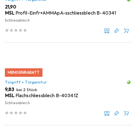
EUR
21,90
MSL
Profil-Einfr+AMMApA-sschliessblech B-40341
Schliessblech
MENGENRABATT
Türgriff + Türgarnitur
EUR
9,83
bei 2 Stück
MSL
Flachschliessblech B-40341Z
Schliessblech