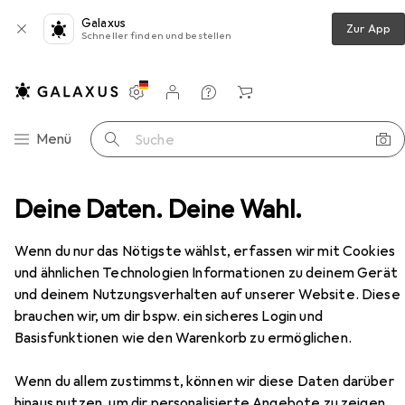
Galaxus
Zur App
Schneller finden und bestellen
Einstellungen
Kundenkonto
Vergleichslisten
Merklisten
Warenkorb
Navigation nach Kategorien
Menü
Suche
heits-Mehrpunktverriegelungen AutoTribloc 40344PE-SV
Deine Daten. Deine Wahl.
Zubehör
Wenn du nur das Nötigste wählst, erfassen wir mit Cookies
und ähnlichen Technologien Informationen zu deinem Gerät
und deinem Nutzungsverhalten auf unserer Website. Diese
brauchen wir, um dir bspw. ein sicheres Login und
Basisfunktionen wie den Warenkorb zu ermöglichen.
Wenn du allem zustimmst, können wir diese Daten darüber
hinaus nutzen, um dir personalisierte Angebote zu zeigen,