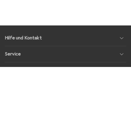
Hilfe und Kontakt
Service
Über Uns
Rückgabe
Soziale Medien
Stellenangebote