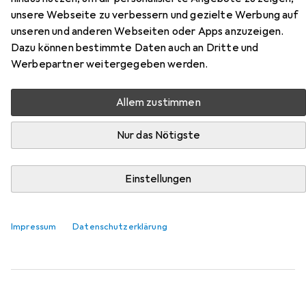
unsere Webseite zu verbessern und gezielte Werbung auf
Hier findest du passendes Zubehör zum Produkt Novoryt
unseren und anderen Webseiten oder Apps anzuzeigen.
Weichwachs-Ausbesserungskitt aus der Kategorie
Dazu können bestimmte Daten auch an Dritte und
Spachtelmasse + Mörtel.
Werbepartner weitergegeben werden.
Relevanz
Allem zustimmen
Produktliste
Nur das Nötigste
MENGENRABATT
Einstellungen
Spachtelmasse + Mörtel
EUR
8,34
bei 2 Stück
Novoryt
Weichwachs-Ausbesserungskitt -W
Impressum
Datenschutzerklärung