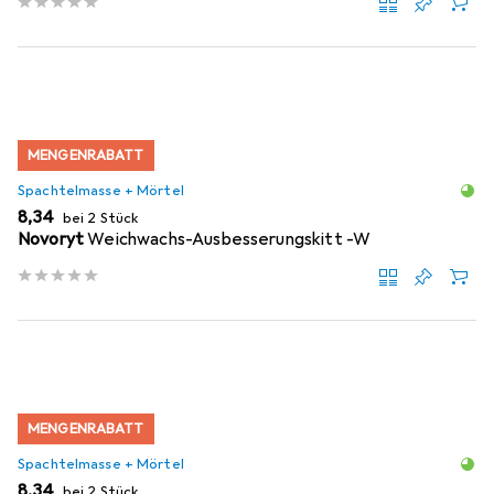
MENGENRABATT
Spachtelmasse + Mörtel
EUR
8,34
bei 2 Stück
Novoryt
Weichwachs-Ausbesserungskitt -W
MENGENRABATT
Spachtelmasse + Mörtel
EUR
8,34
bei 2 Stück