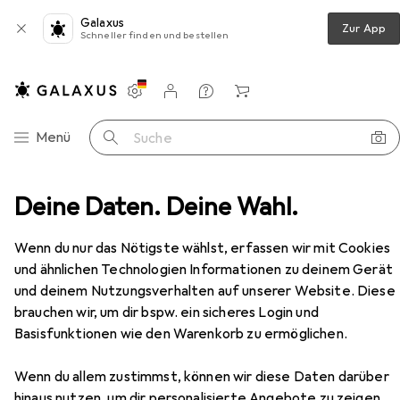
Galaxus
Zur App
Schneller finden und bestellen
Einstellungen
Kundenkonto
Vergleichslisten
Merklisten
Warenkorb
Navigation nach Kategorien
Menü
Suche
se + Mörtel
Deine Daten. Deine Wahl.
Novoryt Weichwachs-Ausbesserungskitt
Zubehör
EUR
109,–
Wenn du nur das Nötigste wählst, erfassen wir mit Cookies
Novoryt
Weichwachs-
und ähnlichen Technologien Informationen zu deinem Gerät
Ausbesserungskitt
und deinem Nutzungsverhalten auf unserer Website. Diese
brauchen wir, um dir bspw. ein sicheres Login und
Basisfunktionen wie den Warenkorb zu ermöglichen.
Zubehör für Novoryt
Wenn du allem zustimmst, können wir diese Daten darüber
Weichwachs-Ausbesserungskitt
hinaus nutzen, um dir personalisierte Angebote zu zeigen,