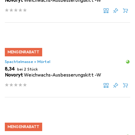
Novoryt
Weichwachs-Ausbesserungskitt -W
MENGENRABATT
Spachtelmasse + Mörtel
EUR
8,34
bei 2 Stück
Novoryt
Weichwachs-Ausbesserungskitt -W
MENGENRABATT