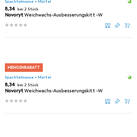
Spachtelmasse + Mörtel
EUR
8,34
bei 2 Stück
Novoryt
Weichwachs-Ausbesserungskitt -W
MENGENRABATT
Spachtelmasse + Mörtel
EUR
8,34
bei 2 Stück
Novoryt
Weichwachs-Ausbesserungskitt -W