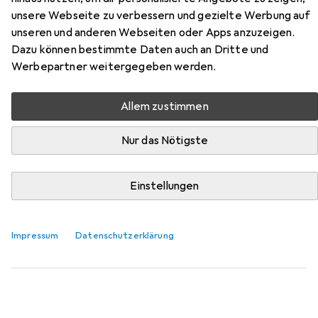
Möbelknöpfe
unsere Webseite zu verbessern und gezielte Werbung auf
unseren und anderen Webseiten oder Apps anzuzeigen.
Dazu können bestimmte Daten auch an Dritte und
Hier findest du passendes Zubehör zum Produkt Omp
Werbepartner weitergegeben werden.
Porro Möbelknöpfe aus der Kategorie Möbelgriff.
Relevanz
Allem zustimmen
Produktliste
Nur das Nötigste
Einstellungen
Möbelgriff
EUR
38,90
Werkstarck
Möbelgriffschrauben
Impressum
Datenschutzerklärung
2