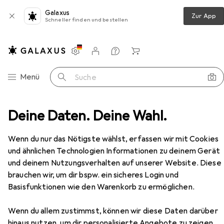
Galaxus
Zur App
Schneller finden und bestellen
Einstellungen
Kundenkonto
Vergleichslisten
Merklisten
Warenkorb
Navigation nach Kategorien
Menü
Suche
elbeschlag
Deine Daten. Deine Wahl.
Möbelgriff
Omp Porro Möbelknöpfe
Zubehör
Wenn du nur das Nötigste wählst, erfassen wir mit Cookies
EUR
11,–
und ähnlichen Technologien Informationen zu deinem Gerät
bei 3 Stück
Omp Porro
Möbelknöpfe
und deinem Nutzungsverhalten auf unserer Website. Diese
brauchen wir, um dir bspw. ein sicheres Login und
Basisfunktionen wie den Warenkorb zu ermöglichen.
Wenn du allem zustimmst, können wir diese Daten darüber
Zubehör für Omp Porro
hinaus nutzen, um dir personalisierte Angebote zu zeigen,