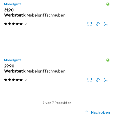
Möbelgriff
EUR
31,90
Werkstarck
Möbelgriffschrauben
2
Möbelgriff
EUR
29,90
Werkstarck
Möbelgriffschrauben
2
7 von 7 Produkten
Nach oben