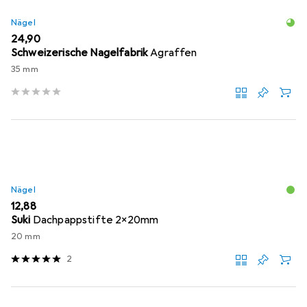
Nägel
EUR
24,90
Schweizerische Nagelfabrik
Agraffen
35 mm
Nägel
EUR
12,88
Suki
Dachpappstifte 2x20mm
20 mm
2