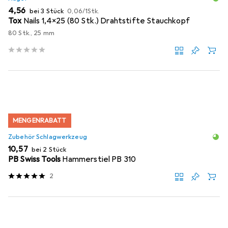
EUR
EUR
4,56
bei 3 Stück
0,06
/
1Stk.
Tox
Nails 1,4x25 (80 Stk.) Drahtstifte Stauchkopf
80 Stk., 25 mm
MENGENRABATT
Zubehör Schlagwerkzeug
EUR
10,57
bei 2 Stück
PB Swiss Tools
Hammerstiel PB 310
2