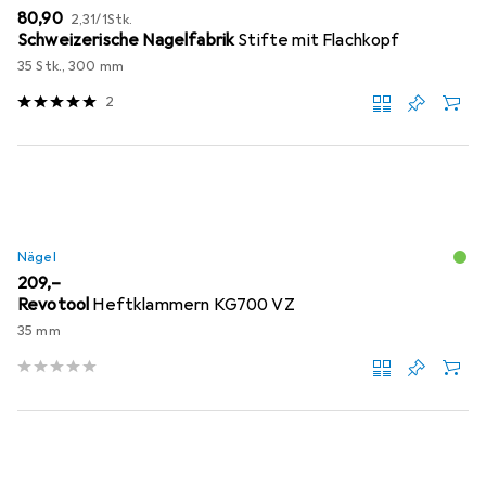
EUR
EUR
80,90
2,31
/
1Stk.
Schweizerische Nagelfabrik
Stifte mit Flachkopf
35 Stk., 300 mm
2
Nägel
EUR
209,–
Revotool
Heftklammern KG700 VZ
35 mm