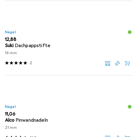
Nägel
EUR
12,88
Suki
Dachpappstifte
16 mm
2
Nägel
EUR
11,06
Alco
Pinwandnadeln
21 mm