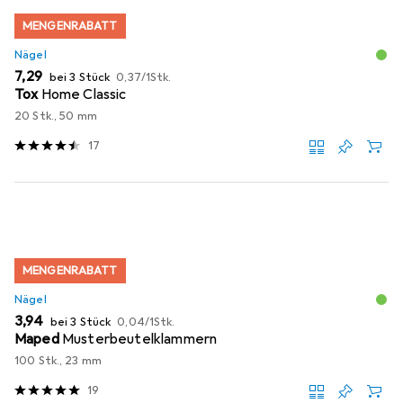
MENGENRABATT
Nägel
EUR
EUR
7,29
bei 3 Stück
0,37
/
1Stk.
Tox
Home Classic
20 Stk., 50 mm
17
MENGENRABATT
Nägel
EUR
EUR
3,94
bei 3 Stück
0,04
/
1Stk.
Maped
Musterbeutelklammern
100 Stk., 23 mm
19