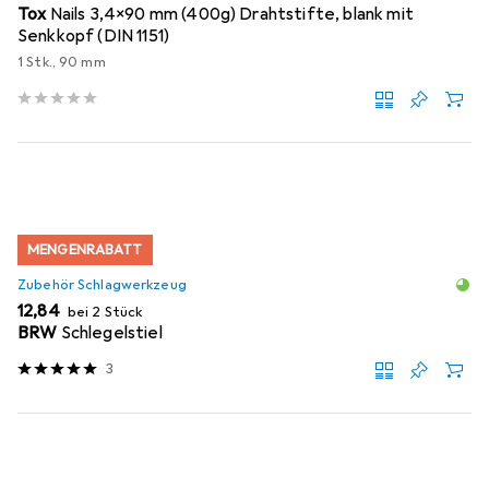
Tox
Nails 3,4x90 mm (400g) Drahtstifte, blank mit
Senkkopf (DIN 1151)
1 Stk., 90 mm
MENGENRABATT
Zubehör Schlagwerkzeug
EUR
12,84
bei 2 Stück
BRW
Schlegelstiel
3