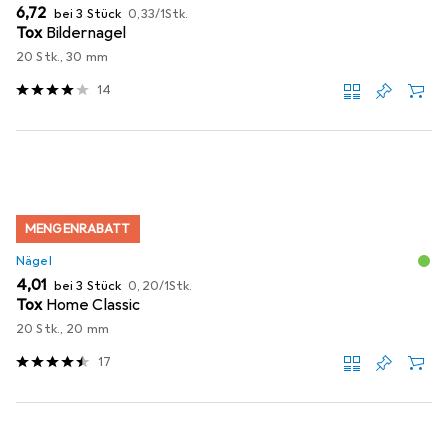
EUR
EUR
6,72
bei 3 Stück
0,33
/
1Stk.
Tox
Bildernagel
20 Stk., 30 mm
14
MENGENRABATT
Nägel
EUR
EUR
4,01
bei 3 Stück
0,20
/
1Stk.
Tox
Home Classic
20 Stk., 20 mm
17