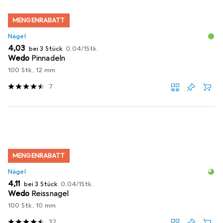
MENGENRABATT
Nägel
EUR
EUR
4,03
bei 3 Stück
0,04
/
1Stk.
Wedo
Pinnadeln
100 Stk., 12 mm
7
MENGENRABATT
Nägel
EUR
EUR
4,11
bei 3 Stück
0,04
/
1Stk.
Wedo
Reissnagel
100 Stk., 10 mm
32