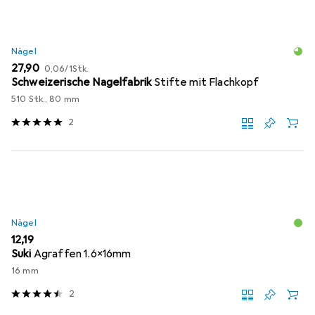
Nägel
EUR
EUR
27,90
0,06
/
1Stk.
Schweizerische Nagelfabrik
Stifte mit Flachkopf
510 Stk., 80 mm
2
Nägel
EUR
12,19
Suki
Agraffen 1.6x16mm
16 mm
2