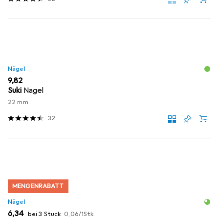
Nägel
EUR
9,82
Suki
Nagel
22 mm
32
MENGENRABATT
Nägel
EUR
EUR
6,34
bei 3 Stück
0,06
/
1Stk.