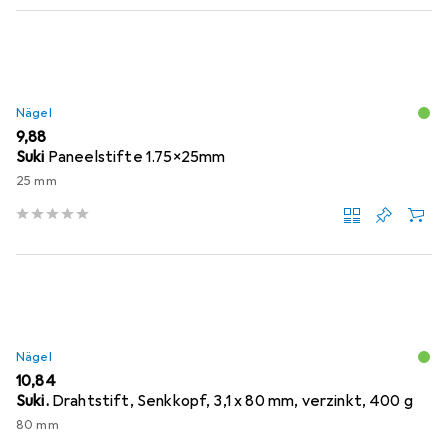
Nägel
EUR
9,88
Suki
Paneelstifte 1.75x25mm
25 mm
Nägel
EUR
10,84
Suki.
Drahtstift, Senkkopf, 3,1 x 80 mm, verzinkt, 400 g
80 mm