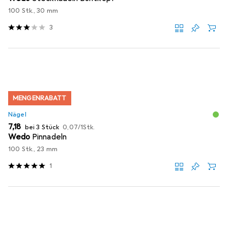
100 Stk., 30 mm
3
MENGENRABATT
Nägel
EUR
EUR
7,18
bei 3 Stück
0,07
/
1Stk.
Wedo
Pinnadeln
100 Stk., 23 mm
1