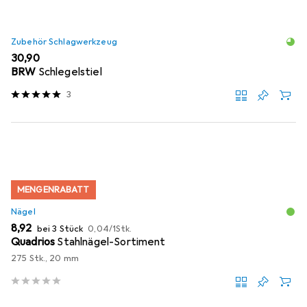
Zubehör Schlagwerkzeug
EUR
30,90
BRW
Schlegelstiel
3
MENGENRABATT
Nägel
EUR
EUR
8,92
bei 3 Stück
0,04
/
1Stk.
Quadrios
Stahlnägel-Sortiment
275 Stk., 20 mm