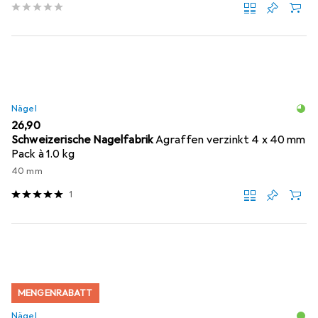
Nägel
EUR
26,90
Schweizerische Nagelfabrik
Agraffen verzinkt 4 x 40 mm
Pack à 1.0 kg
40 mm
1
MENGENRABATT
Nägel