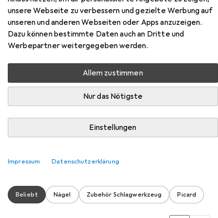
unsere Webseite zu verbessern und gezielte Werbung auf
unseren und anderen Webseiten oder Apps anzuzeigen.
Dazu können bestimmte Daten auch an Dritte und
Werbepartner weitergegeben werden.
Allem zustimmen
Zubehör für Picard 20mm
Nur das Nötigste
Schreinerhammer SecuTec®
Einstellungen
Hier findest du passendes Zubehör zum Produkt Picard
20mm Schreinerhammer SecuTec® aus den Kategorien
Nägel und Zubehör Schlagwerkzeug.
Impressum
Datenschutzerklärung
Beliebt
Nägel
Zubehör Schlagwerkzeug
Picard