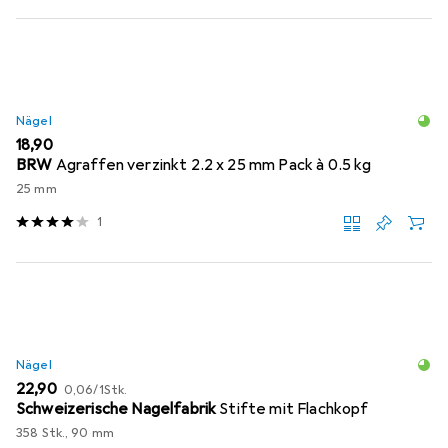
Nägel
EUR
18,90
BRW
Agraffen verzinkt 2.2 x 25 mm Pack à 0.5 kg
25 mm
1
Nägel
EUR
EUR
22,90
0,06
/
1Stk.
Schweizerische Nagelfabrik
Stifte mit Flachkopf
358 Stk., 90 mm