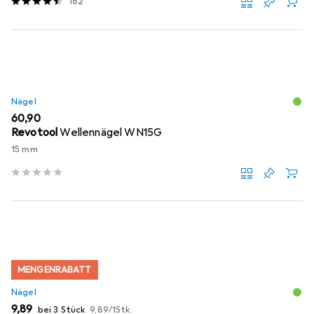
162
Nägel
EUR
60,90
Revotool
Wellennägel WN15G
15 mm
MENGENRABATT
Nägel
EUR
EUR
9,89
bei 3 Stück
9,89
/
1Stk.