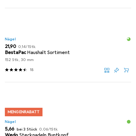
Nägel
EUR
EUR
21,90
0,14
/
1Stk.
BestaPac
Haushalt Sortiment
152 Stk., 30 mm
18
MENGENRABATT
Nägel
EUR
EUR
5,66
bei 3 Stück
0,06
/
1Stk.
Wedo
Stecknadeln Buntkopf