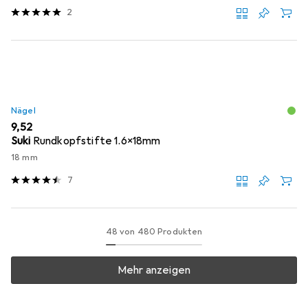
2
Nägel
EUR
9,52
Suki
Rundkopfstifte 1.6x18mm
18 mm
7
48 von 480 Produkten
Mehr anzeigen