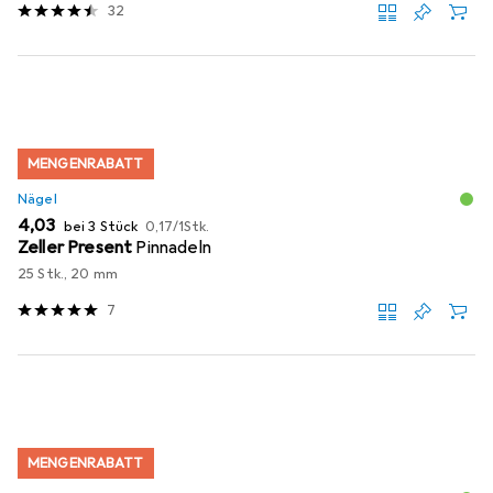
32
MENGENRABATT
Nägel
EUR
EUR
4,03
bei 3 Stück
0,17
/
1Stk.
Zeller Present
Pinnadeln
25 Stk., 20 mm
7
MENGENRABATT