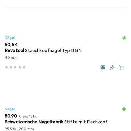
Nägel
EUR
50,54
Revotool
Stauchkopfnägel Typ B GN
40 mm
Nägel
EUR
EUR
80,90
0,86
/
1Stk.
Schweizerische Nagelfabrik
Stifte mit Flachkopf
95 Stk., 200 mm