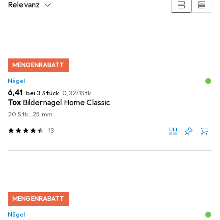
Relevanz
Produktliste
MENGENRABATT
Nägel
EUR
EUR
6,41
bei 3 Stück
0,32
/
1Stk.
Tox
Bildernagel Home Classic
20 Stk., 25 mm
13
MENGENRABATT
Nägel