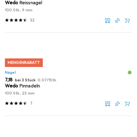
Wedo
Reissnagel
100 Stk., 9 mm
32
MENGENRABATT
Nägel
EUR
EUR
7,18
bei 3 Stück
0,07
/
1Stk.
Wedo
Pinnadeln
100 Stk., 23 mm
7