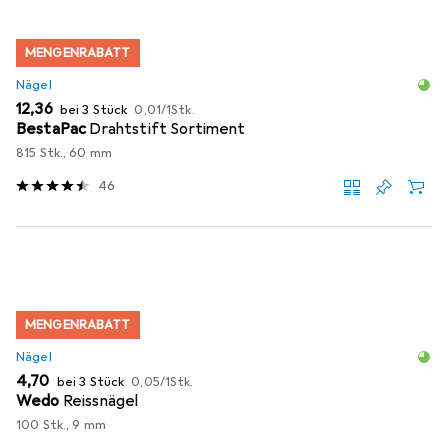
MENGENRABATT
Nägel
EUR
EUR
12,36
bei 3 Stück
0,01
/
1Stk.
BestaPac
Drahtstift Sortiment
815 Stk., 60 mm
46
MENGENRABATT
Nägel
EUR
EUR
4,70
bei 3 Stück
0,05
/
1Stk.
Wedo
Reissnägel
100 Stk., 9 mm