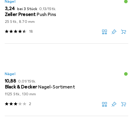
Nägel
EUR
EUR
3,24
bei 3 Stück
0,13
/
1Stk.
Zeller Present
Push Pins
25 Stk., 8.70 mm
18
Nägel
EUR
EUR
10,88
0,01
/
1Stk.
Black & Decker
Nagel-Sortiment
1125 Stk., 130 mm
2