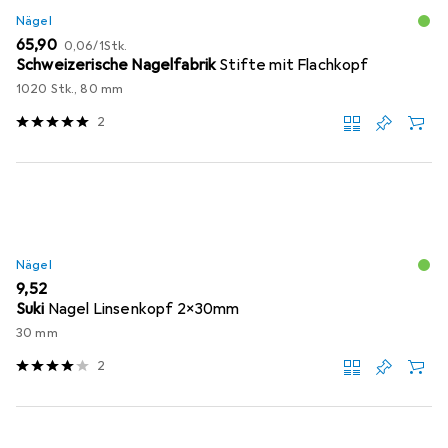
Nägel
EUR
EUR
65,90
0,06
/
1Stk.
Schweizerische Nagelfabrik
Stifte mit Flachkopf
1020 Stk., 80 mm
2
Nägel
EUR
9,52
Suki
Nagel Linsenkopf 2x30mm
30 mm
2