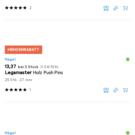
2
MENGENRABATT
Nägel
EUR
EUR
13,37
bei 3 Stück
0,54
/
1Stk.
Legamaster
Holz Push Pins
25 Stk., 27 mm
1
Nägel