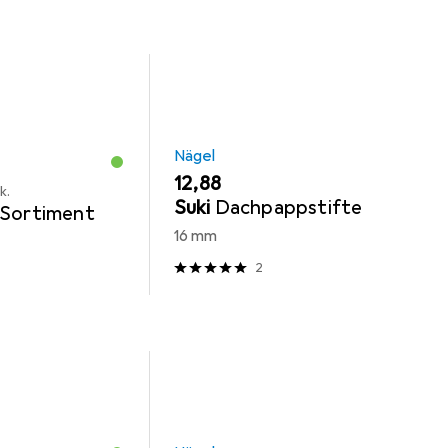
Nägel
EUR
12,88
k.
Suki
Dachpappstifte
-Sortiment
16 mm
2