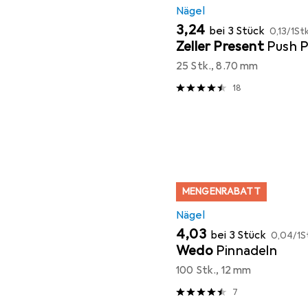
Nägel
EUR
EUR
3,24
bei 3 Stück
0,13
/
1Stk
Zeller Present
Push P
25 Stk., 8.70 mm
18
MENGENRABATT
Nägel
EUR
EUR
4,03
bei 3 Stück
0,04
/
1S
Wedo
Pinnadeln
100 Stk., 12 mm
7