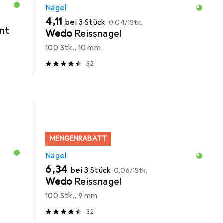
Nägel
EUR
EUR
4,11
bei 3 Stück
0,04
/
1Stk.
ent
Wedo
Reissnagel
100 Stk., 10 mm
32
MENGENRABATT
Nägel
EUR
EUR
6,34
bei 3 Stück
0,06
/
1Stk.
Wedo
Reissnagel
100 Stk., 9 mm
32