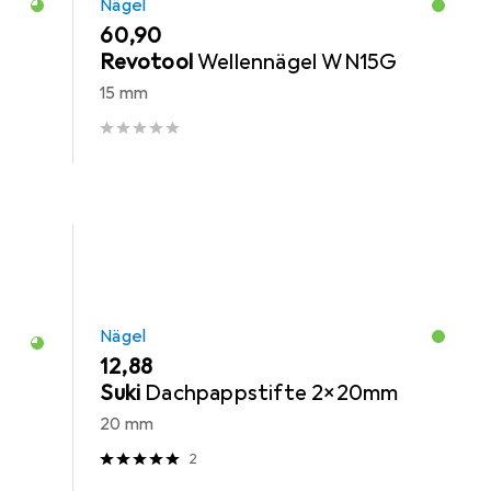
Nägel
EUR
60,90
Revotool
Wellennägel WN15G
15 mm
Nägel
EUR
12,88
Suki
Dachpappstifte 2x20mm
20 mm
2