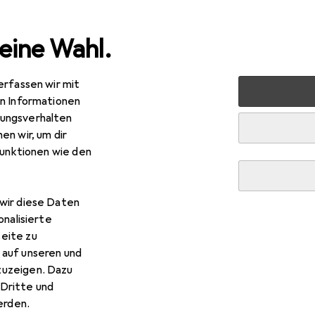
eine Wahl.
erfassen wir mit
rkzeug
Schlagwerkzeuge
Hammer
Picard 600g Zah
en Informationen
ungsverhalten
R
,53
en wir, um dir
card
600g Zahnhammer für Pflasterer-Maurer-St
funktionen wie den
 g
wir diese Daten
onalisierte
 Picard 600g Zahnhammer fü
eite zu
 auf unseren und
zuzeigen. Dazu
Dritte und
rden.
s Zubehör zum Produkt Picard 600g Zahnhammer für Pflastere