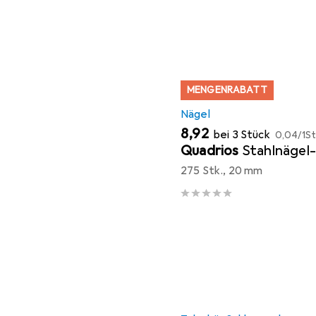
MENGENRABATT
Nägel
EUR
EUR
8,92
bei 3 Stück
0,04
/
1St
Quadrios
Stahlnägel
275 Stk., 20 mm