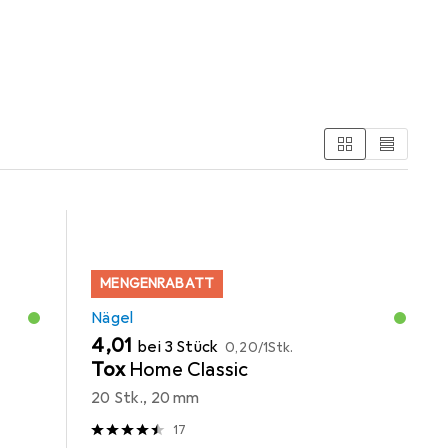
MENGENRABATT
Nägel
EUR
EUR
4,01
bei 3 Stück
0,20
/
1Stk.
Tox
Home Classic
20 Stk., 20 mm
17