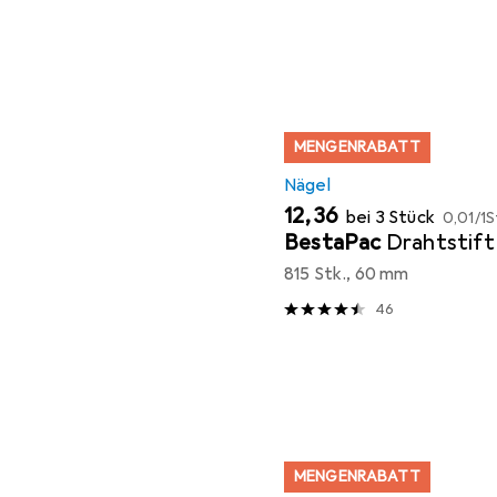
MENGENRABATT
Nägel
EUR
EUR
12,36
bei 3 Stück
0,01
/
1S
BestaPac
Drahtstift
815 Stk., 60 mm
46
MENGENRABATT