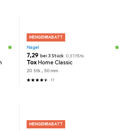
MENGENRABATT
Nägel
EUR
EUR
7,29
bei 3 Stück
0,37
/
1Stk.
n
Tox
Home Classic
20 Stk., 50 mm
17
MENGENRABATT