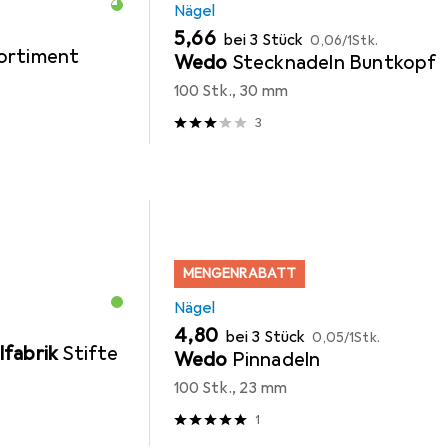
Nägel
EUR
EUR
5,66
bei 3 Stück
0,06
/
1Stk.
ortiment
Wedo
Stecknadeln Buntkopf
100 Stk., 30 mm
3
MENGENRABATT
Nägel
EUR
EUR
4,80
bei 3 Stück
0,05
/
1Stk.
lfabrik
Stifte
Wedo
Pinnadeln
100 Stk., 23 mm
1