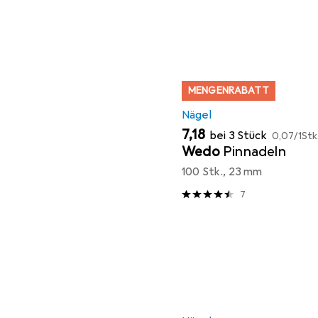
MENGENRABATT
Nägel
EUR
EUR
7,18
bei 3 Stück
0,07
/
1Stk
Wedo
Pinnadeln
100 Stk., 23 mm
7