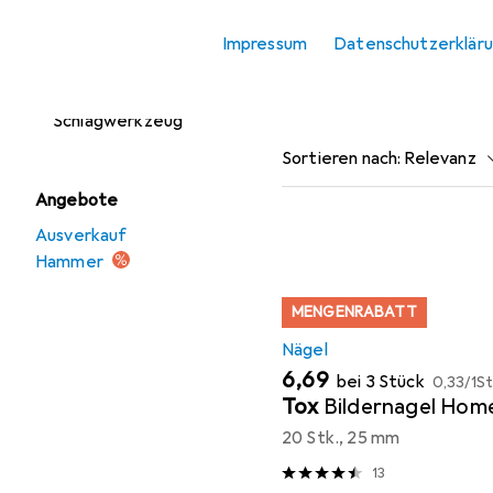
Meissel
Zubehör Schlagwerkzeug.
Impressum
Datenschutzerklär
Stanzwerkzeug
Beliebt
Nägel
Z
Zubehör
Schlagwerkzeug
Sortieren nach
:
Relevanz
Angebote
Produktliste
Ausverkauf
Hammer
MENGENRABATT
Nägel
EUR
EUR
6,69
bei 3 Stück
0,33
/
1St
Tox
Bildernagel Home
20 Stk., 25 mm
13