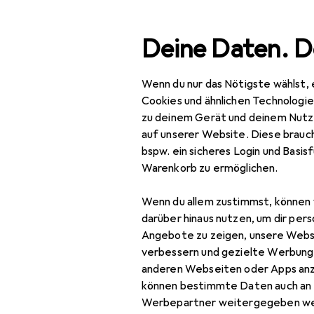
Suche
Deine Daten. D
Wenn du nur das Nötigste wählst, 
Navigation nach Kategorien
Baumarkt + Garten
Werkzeug + Werkstatt
Handwe
Gesamtsortiment
Cookies und ähnlichen Technologi
zu deinem Gerät und deinem Nutz
Baumarkt + Garten
EU
37
auf unserer Website. Diese brauch
Pi
bspw. ein sicheres Login und Basis
Werkzeug +
Warenkorb zu ermöglichen.
840
Werkstatt
Wenn du allem zustimmst, können 
Handwerkzeug
darüber hinaus nutzen, um dir pers
Schlagwerkzeuge
Zubehör für
Angebote zu zeigen, unsere Webs
verbessern und gezielte Werbung
Axt + Beil
Steinmetze
anderen Webseiten oder Apps an
können bestimmte Daten auch an 
Hammer
Werbepartner weitergegeben we
Hier findest du passende