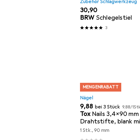
Zubehör Schlagwerkzeug
EUR
30,90
BRW
Schlegelstiel
3
MENGENRABATT
Nägel
EUR
EUR
9,88
bei 3 Stück
9,88
/
1Stk
Tox
Nails 3,4x90 mm
Drahtstifte, blank m
(DIN 1151)
1 Stk., 90 mm