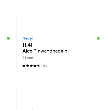
Nägel
EUR
11,41
Alco
Pinwandnadeln
21 mm
163