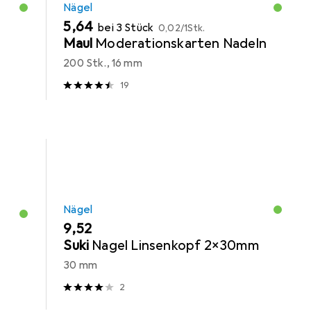
Nägel
EUR
EUR
5,64
bei 3 Stück
0,02
/
1Stk.
Maul
Moderationskarten Nadeln
200 Stk., 16 mm
19
Nägel
EUR
9,52
Suki
Nagel Linsenkopf 2x30mm
30 mm
2