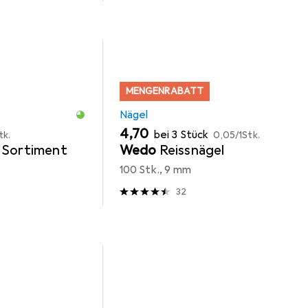
MENGENRABATT
Nägel
EUR
EUR
4,70
bei 3 Stück
tk.
0,05
/
1Stk.
 Sortiment
Wedo
Reissnägel
100 Stk., 9 mm
32