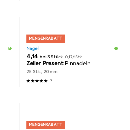
MENGENRABATT
Nägel
EUR
EUR
4,14
bei 3 Stück
0,17
/
1Stk.
Zeller Present
Pinnadeln
25 Stk., 20 mm
7
MENGENRABATT