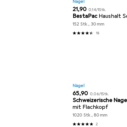
Nägel
EUR
EUR
21,90
0,14
/
1Stk.
BestaPac
Haushalt S
152 Stk., 30 mm
18
Nägel
EUR
EUR
65,90
0,06
/
1Stk.
Schweizerische Nage
mit Flachkopf
1020 Stk., 80 mm
2