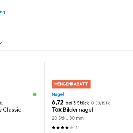
ung
ubehör Schlagwerkzeug
Picard
MENGENRABATT
Nägel
EUR
EUR
6,72
bei 3 Stück
k.
0,33
/
1Stk.
 Classic
Tox
Bildernagel
20 Stk., 30 mm
14