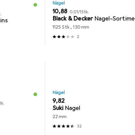
Nägel
EUR
EUR
10,88
0,01
/
1Stk.
.
Black & Decker
Nagel-Sortim
ins
1125 Stk., 130 mm
2
Nägel
EUR
9,82
tk.
Suki
Nagel
22 mm
32