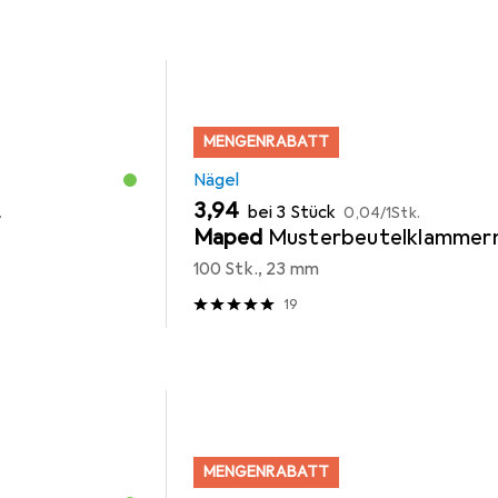
MENGENRABATT
Nägel
EUR
EUR
3,94
bei 3 Stück
.
0,04
/
1Stk.
Maped
Musterbeutelklammer
100 Stk., 23 mm
19
MENGENRABATT