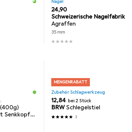
Nägel
EUR
24,90
Schweizerische Nagelfabrik
Agraffen
35 mm
MENGENRABATT
Zubehör Schlagwerkzeug
EUR
12,84
bei 2 Stück
.
 (400g)
BRW
Schlegelstiel
it Senkkopf
3