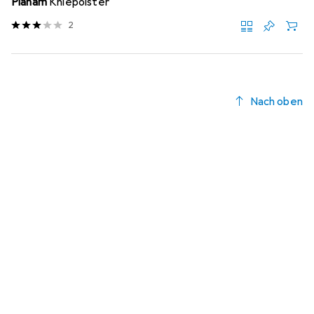
Planam
Kniepolster
2
Nach oben