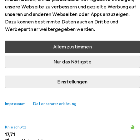
unsere Webseite zu verbessern und gezielte Werbung auf
unseren und anderen Webseiten oder Apps anzuzeigen.
Dazu können bestimmte Daten auch an Dritte und
Werbepartner weitergegeben werden.
Allem zustimmen
Zubehör für Planam Bundhose
Nur das Nötigste
Hier findest du passendes Zubehör zum Produkt Planam
Bundhose aus der Kategorie Knieschutz.
Einstellungen
Relevanz
Produktliste
Impressum
Datenschutzerklärung
Knieschutz
EUR
17,71