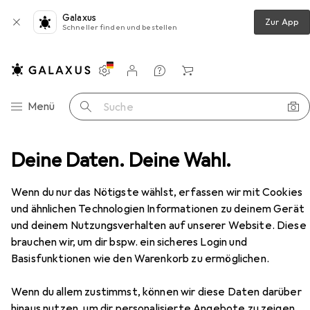
Galaxus
Zur App
Schneller finden und bestellen
Einstellungen
Kundenkonto
Vergleichslisten
Merklisten
Warenkorb
Navigation nach Kategorien
Menü
Suche
Arbeitsbekleidung
Deine Daten. Deine Wahl.
Arbeitshose
Planam Bundhose
Zubehör
Wenn du nur das Nötigste wählst, erfassen wir mit Cookies
und ähnlichen Technologien Informationen zu deinem Gerät
und deinem Nutzungsverhalten auf unserer Website. Diese
brauchen wir, um dir bspw. ein sicheres Login und
Basisfunktionen wie den Warenkorb zu ermöglichen.
EUR
EUR
44,39
statt
47,34
Planam
Bundhose
Wenn du allem zustimmst, können wir diese Daten darüber
8 Grössen
hinaus nutzen, um dir personalisierte Angebote zu zeigen,