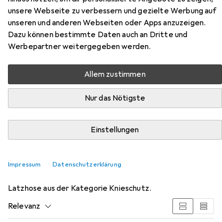
EUR
42,18
Planam
Latzhose
unsere Webseite zu verbessern und gezielte Werbung auf
7 Grössen
unseren und anderen Webseiten oder Apps anzuzeigen.
Dazu können bestimmte Daten auch an Dritte und
Werbepartner weitergegeben werden.
Allem zustimmen
Nur das Nötigste
Einstellungen
Zubehör für Planam Latzhose
Impressum
Datenschutzerklärung
Hier findest du passendes Zubehör zum Produkt Planam
Latzhose aus der Kategorie Knieschutz.
Relevanz