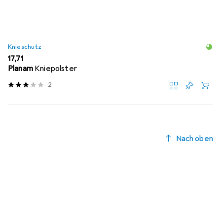
Produktliste
Knieschutz
EUR
17,71
Planam
Kniepolster
2
Nach oben