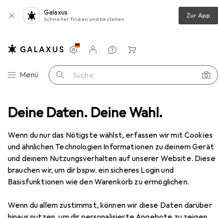
Galaxus
Zur App
Schneller finden und bestellen
Einstellungen
Kundenkonto
Vergleichslisten
Merklisten
Warenkorb
Navigation nach Kategorien
Menü
Suche
Arbeitsbekleidung
Deine Daten. Deine Wahl.
Arbeitshose
Planam Latzhose
Zubehör
Wenn du nur das Nötigste wählst, erfassen wir mit Cookies
und ähnlichen Technologien Informationen zu deinem Gerät
und deinem Nutzungsverhalten auf unserer Website. Diese
brauchen wir, um dir bspw. ein sicheres Login und
Basisfunktionen wie den Warenkorb zu ermöglichen.
Wenn du allem zustimmst, können wir diese Daten darüber
hinaus nutzen, um dir personalisierte Angebote zu zeigen,