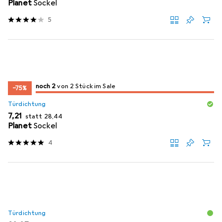
Planet
Sockel
5
2
2
noch 2
/ 2
/ 2 im Sale
von 2 Stück im Sale
−75%
Türdichtung
EUR
EUR
7,21
statt
28,44
Planet
Sockel
4
Türdichtung