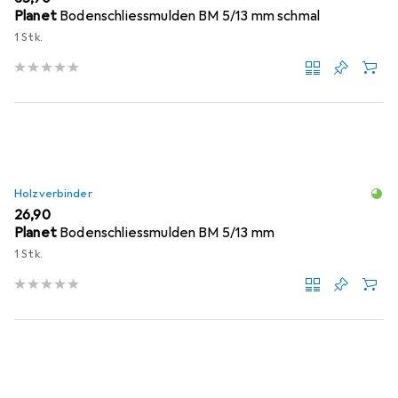
Planet
Bodenschliessmulden BM 5/13 mm schmal
1 Stk.
Holzverbinder
EUR
26,90
Planet
Bodenschliessmulden BM 5/13 mm
1 Stk.