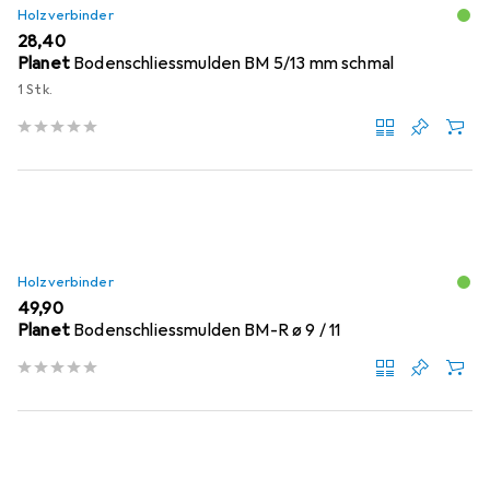
Holzverbinder
EUR
28,40
Planet
Bodenschliessmulden BM 5/13 mm schmal
1 Stk.
Holzverbinder
EUR
49,90
Planet
Bodenschliessmulden BM-R ø 9 / 11