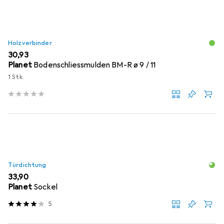
Holzverbinder
EUR
30,93
Planet
Bodenschliessmulden BM-R ø 9 / 11
1 Stk.
Türdichtung
EUR
33,90
Planet
Sockel
5