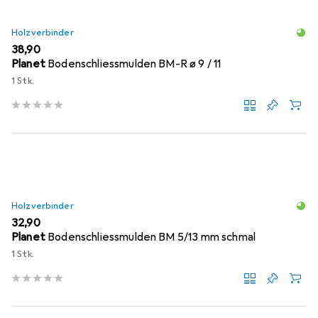
Holzverbinder
EUR
38,90
Planet
Bodenschliessmulden BM-R ø 9 / 11
1 Stk.
Holzverbinder
EUR
32,90
Planet
Bodenschliessmulden BM 5/13 mm schmal
1 Stk.