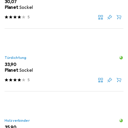
EUR
30,07
Planet
Sockel
5
Türdichtung
EUR
33,90
Planet
Sockel
5
Holzverbinder
EUR
35,90