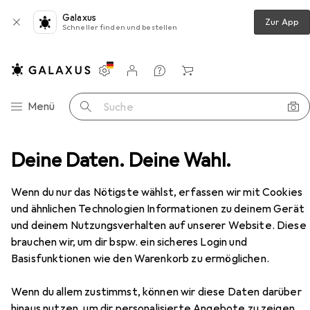
Galaxus
Zur App
Schneller finden und bestellen
Einstellungen
Kundenkonto
Vergleichslisten
Merklisten
Warenkorb
Navigation nach Kategorien
Menü
Suche
hlag
Deine Daten. Deine Wahl.
Türdichtung
Planet Türabsenkdichtungen RF
Zubehör
Wenn du nur das Nötigste wählst, erfassen wir mit Cookies
und ähnlichen Technologien Informationen zu deinem Gerät
EUR
70,90
und deinem Nutzungsverhalten auf unserer Website. Diese
Planet
Türabsenkdichtungen RF
brauchen wir, um dir bspw. ein sicheres Login und
Basisfunktionen wie den Warenkorb zu ermöglichen.
Wenn du allem zustimmst, können wir diese Daten darüber
hinaus nutzen, um dir personalisierte Angebote zu zeigen,