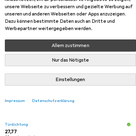
Zubehör für Planet
unsere Webseite zu verbessern und gezielte Werbung auf
unseren und anderen Webseiten oder Apps anzuzeigen.
Türabsenkdichtungen RF
Dazu können bestimmte Daten auch an Dritte und
Werbepartner weitergegeben werden.
Hier findest du passendes Zubehör zum Produkt Planet
Türabsenkdichtungen RF aus den Kategorien Türdichtung
Allem zustimmen
und Holzverbinder.
Nur das Nötigste
Beliebt
Türdichtung
Holzverbinder
Einstellungen
Relevanz
Produktliste
Impressum
Datenschutzerklärung
Türdichtung
EUR
27,77