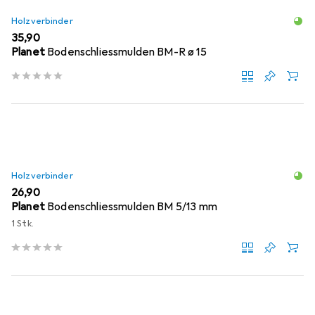
Holzverbinder
EUR
35,90
Planet
Bodenschliessmulden BM-R ø 15
Holzverbinder
EUR
26,90
Planet
Bodenschliessmulden BM 5/13 mm
1 Stk.