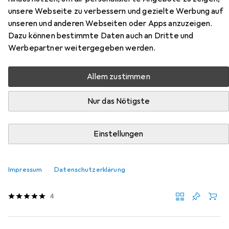
unsere Webseite zu verbessern und gezielte Werbung auf
Hier findest du passendes Zubehör zum Produkt Salice
unseren und anderen Webseiten oder Apps anzuzeigen.
Dünntür-Topfbänder, Eck- und Mittelband aus der
Dazu können bestimmte Daten auch an Dritte und
Kategorie Holzverbinder.
Werbepartner weitergegeben werden.
Relevanz
Produktliste
Allem zustimmen
Nur das Nötigste
MENGENRABATT
Einstellungen
Holzverbinder
EUR
5,70
bei 3 Stück
Salice
Kreuzmontageplatten für Topfbänder mit
vormontierten Euroschrau
Impressum
Datenschutzerklärung
1 Stk.
4