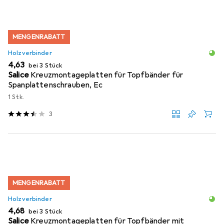
MENGENRABATT
Holzverbinder
EUR
4,63
bei 3 Stück
Salice
Kreuzmontageplatten für Topfbänder für
Spanplattenschrauben, Ec
1 Stk.
3
MENGENRABATT
Holzverbinder
EUR
4,68
bei 3 Stück
Salice
Kreuzmontageplatten für Topfbänder mit