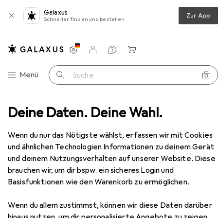
Galaxus
Zur App
Schneller finden und bestellen
Einstellungen
Kundenkonto
Vergleichslisten
Merklisten
Warenkorb
Navigation nach Kategorien
Menü
Suche
nier
Deine Daten. Deine Wahl.
Salice Dünntür-Topfbänder, Eck- und Mittelband
Zubehör
EUR
9,52
bei 2 Stück
Wenn du nur das Nötigste wählst, erfassen wir mit Cookies
Salice
Dünntür-Topfbänder, Eck- und
und ähnlichen Technologien Informationen zu deinem Gerät
Mittelband
und deinem Nutzungsverhalten auf unserer Website. Diese
brauchen wir, um dir bspw. ein sicheres Login und
Basisfunktionen wie den Warenkorb zu ermöglichen.
Zubehör für Salice Dünntür-
Topfbänder, Eck- und Mittelband
Wenn du allem zustimmst, können wir diese Daten darüber
hinaus nutzen, um dir personalisierte Angebote zu zeigen,