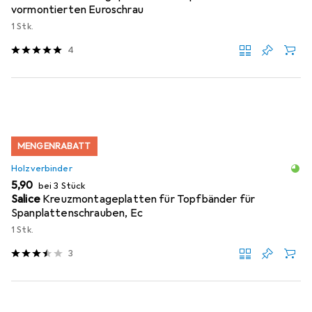
vormontierten Euroschrau
1 Stk.
4
MENGENRABATT
Holzverbinder
EUR
5,90
bei 3 Stück
Salice
Kreuzmontageplatten für Topfbänder für
Spanplattenschrauben, Ec
1 Stk.
3