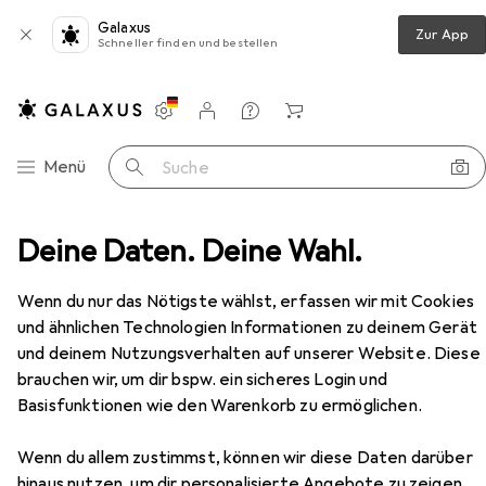
Galaxus
Zur App
Schneller finden und bestellen
Einstellungen
Kundenkonto
Vergleichslisten
Merklisten
Warenkorb
Navigation nach Kategorien
Menü
Suche
sszylinder
Deine Daten. Deine Wahl.
Schänis Schiebetür-Einsteckschlösser 1608
Zubehör
Wenn du nur das Nötigste wählst, erfassen wir mit Cookies
und ähnlichen Technologien Informationen zu deinem Gerät
und deinem Nutzungsverhalten auf unserer Website. Diese
EUR
179,–
brauchen wir, um dir bspw. ein sicheres Login und
Schänis
Schiebetür-Einsteckschlösser
Basisfunktionen wie den Warenkorb zu ermöglichen.
1608
Einsteckschloss
Wenn du allem zustimmst, können wir diese Daten darüber
hinaus nutzen, um dir personalisierte Angebote zu zeigen,