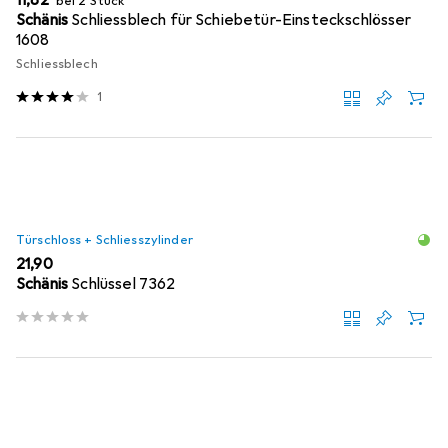
bei 2 Stück
Schänis
Schliessblech für Schiebetür-Einsteckschlösser
1608
Schliessblech
1
Türschloss + Schliesszylinder
EUR
21,90
Schänis
Schlüssel 7362