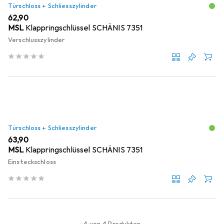
Türschloss + Schliesszylinder
EUR
62,90
MSL
Klappringschlüssel SCHÄNIS 7351
Verschlusszylinder
Türschloss + Schliesszylinder
EUR
63,90
MSL
Klappringschlüssel SCHÄNIS 7351
Einsteckschloss
4 von 4 Produkten