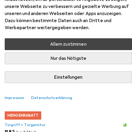
unsere Webseite zu verbessern und gezielte Werbung auf
unseren und anderen Webseiten oder Apps anzuzeigen.
Dazu können bestimmte Daten auch an Dritte und
Werbepartner weitergegeben werden.
Zubehör für Schänis Schiebetür-
Einsteckschlösser 1608
Allem zustimmen
Hier findest du passendes Zubehör zum Produkt Schänis
Nur das Nötigste
Schiebetür-Einsteckschlösser 1608 aus den Kategorien
Türgriff + Türgarnitur und Türschloss + Schliesszylinder.
Einstellungen
Relevanz
Produktliste
Impressum
Datenschutzerklärung
MENGENRABATT
Türgriff + Türgarnitur
EUR
11,82