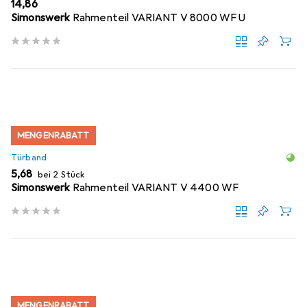
EUR
14,86
Simonswerk
Rahmenteil VARIANT V 8000 WF U
MENGENRABATT
Türband
EUR
5,68
bei 2 Stück
Simonswerk
Rahmenteil VARIANT V 4400 WF
MENGENRABATT