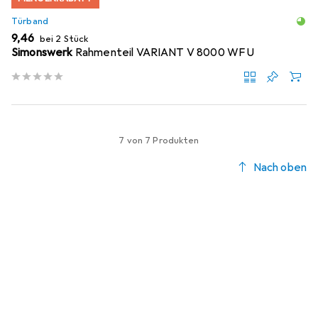
Türband
EUR
9,46
bei 2 Stück
Simonswerk
Rahmenteil VARIANT V 8000 WF U
7 von 7 Produkten
Nach oben