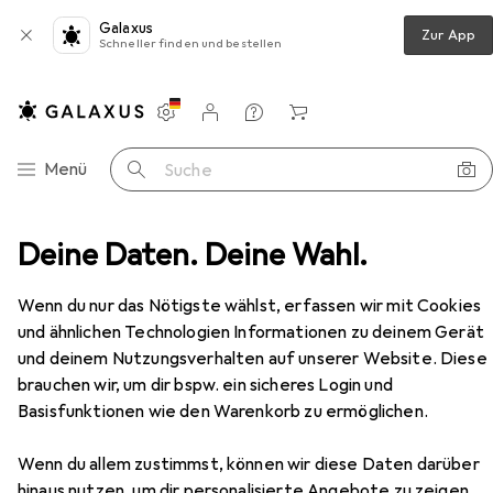
Galaxus
Zur App
Schneller finden und bestellen
Einstellungen
Kundenkonto
Vergleichslisten
Merklisten
Warenkorb
Navigation nach Kategorien
Menü
Suche
Türband
Deine Daten. Deine Wahl.
Simonswerk Flügelteil VARIANT V 0026 WF
Zubehör
Wenn du nur das Nötigste wählst, erfassen wir mit Cookies
und ähnlichen Technologien Informationen zu deinem Gerät
und deinem Nutzungsverhalten auf unserer Website. Diese
EUR
5,49
bei 2 Stück
Simonswerk
Flügelteil VARIANT V
brauchen wir, um dir bspw. ein sicheres Login und
0026 WF
Basisfunktionen wie den Warenkorb zu ermöglichen.
Wenn du allem zustimmst, können wir diese Daten darüber
hinaus nutzen, um dir personalisierte Angebote zu zeigen,