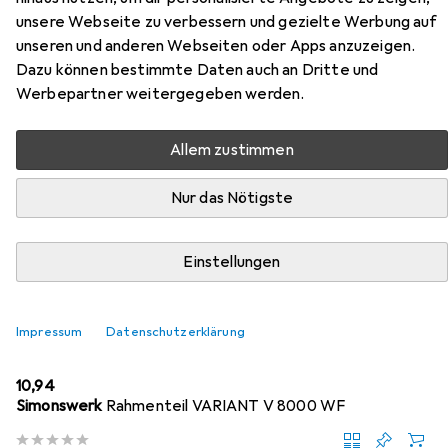
unsere Webseite zu verbessern und gezielte Werbung auf
unseren und anderen Webseiten oder Apps anzuzeigen.
Zubehör für Simonswerk
Dazu können bestimmte Daten auch an Dritte und
Werbepartner weitergegeben werden.
Flügelteil VARIANT V 0026 WF
Allem zustimmen
Hier findest du passendes Zubehör zum Produkt
Simonswerk Flügelteil VARIANT V 0026 WF aus der
Nur das Nötigste
Kategorie Türband.
Relevanz
Einstellungen
Produktliste
Impressum
Datenschutzerklärung
Türband
EUR
10,94
Simonswerk
Rahmenteil VARIANT V 8000 WF