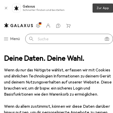
Galaxus
Zur App
Schneller finden und bestellen
Einstellungen
Kundenkonto
Vergleichslisten
Merklisten
Warenkorb
Navigation nach Kategorien
Menü
Suche
n
Deine Daten. Deine Wahl.
Möbelbeschlag
Möbelgriff
Siro Möbelgriffe
Zubehör
Wenn du nur das Nötigste wählst, erfassen wir mit Cookies
EUR
7,98
bei 3 Stück
Siro
Möbelgriffe
und ähnlichen Technologien Informationen zu deinem Gerät
und deinem Nutzungsverhalten auf unserer Website. Diese
brauchen wir, um dir bspw. ein sicheres Login und
Basisfunktionen wie den Warenkorb zu ermöglichen.
Zubehör für Siro Möbelgriffe
Wenn du allem zustimmst, können wir diese Daten darüber
Hier findest du passendes Zubehör zum Produkt Siro
hinaus nutzen, um dir personalisierte Angebote zu zeigen,