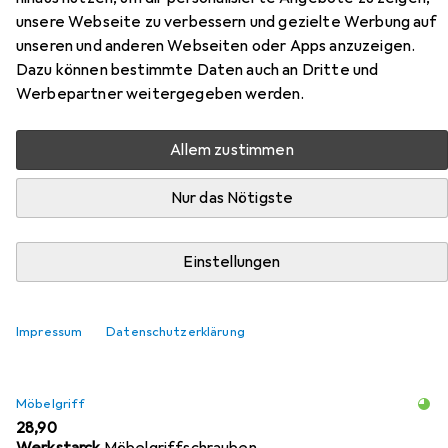
Möbelgriffe aus der Kategorie Möbelgriff.
unsere Webseite zu verbessern und gezielte Werbung auf
unseren und anderen Webseiten oder Apps anzuzeigen.
Relevanz
Dazu können bestimmte Daten auch an Dritte und
Produktliste
Werbepartner weitergegeben werden.
Allem zustimmen
Möbelgriff
Nur das Nötigste
EUR
38,90
Werkstarck
Möbelgriffschrauben
Einstellungen
2
Impressum
Datenschutzerklärung
Möbelgriff
EUR
28,90
Werkstarck
Möbelgriffschrauben