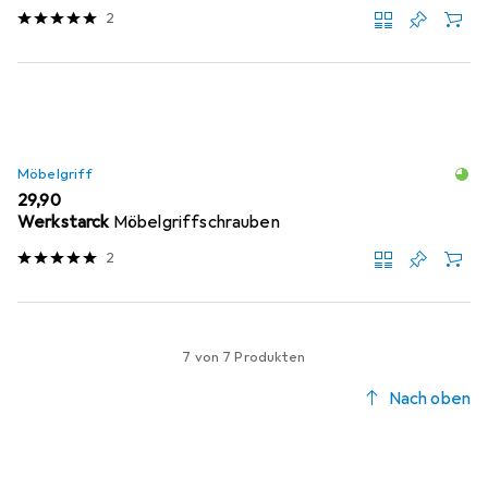
2
Möbelgriff
EUR
29,90
Werkstarck
Möbelgriffschrauben
2
7 von 7 Produkten
Nach oben