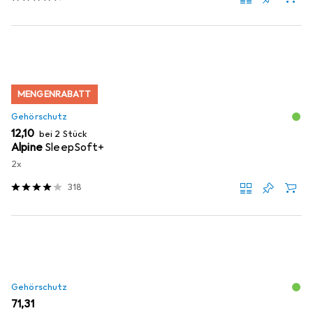
MENGENRABATT
Gehörschutz
EUR
12,10
bei 2 Stück
Alpine
SleepSoft+
2x
318
Gehörschutz
EUR
71,31