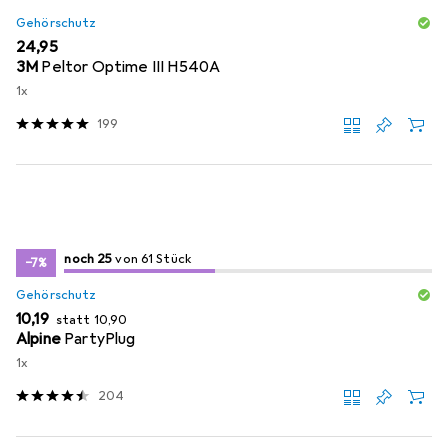
Gehörschutz
EUR
24,95
3M
Peltor Optime III H540A
1x
199
25
25
noch 25
/ 61
von 61 Stück
von 61 Stück
−7%
Gehörschutz
EUR
EUR
10,19
statt
10,90
Alpine
PartyPlug
1x
204