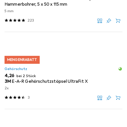
Hammerbohrer, 5 x 50 x 115 mm
5 mm
223
MENGENRABATT
Gehörschutz
EUR
4,26
bei 2 Stück
3M
E-A-R Gehörschutzstöpsel UltraFit X
2x
3