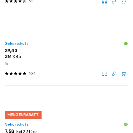
95
Gehörschutz
EUR
39,43
3M
X4a
1x
104
MENGENRABATT
Gehörschutz
EUR
7,58
bei 2 Stück