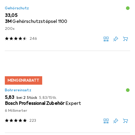
Gehörschutz
EUR
33,05
3M
Gehörschutzstöpsel 1100
200x
246
MENGENRABATT
Bohrereinsatz
EUR
EUR
5,83
bei 2 Stück
5,83
/
1Stk.
Bosch Professional Zubehör
Expert
6 Millimeter
223