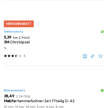
MENGENRABATT
Gehörschutz
EUR
5,39
bei 2 Stück
3M
Ohrstöpsel
1x
6
Bohrereinsatz
EUR
EUR
38,49
2,26
/
1Stk.
Makita
Hammerbohrer-Set 17teilig D-42
10 mm, 12 mm, 14 mm, 5 mm, 6 mm, 8 mm