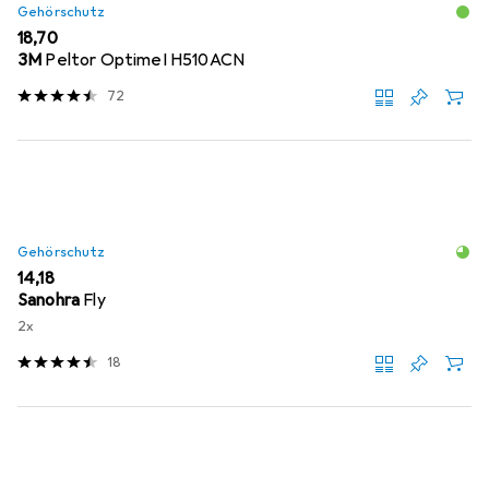
Gehörschutz
EUR
18,70
3M
Peltor OptimeI H510ACN
72
Gehörschutz
EUR
14,18
Sanohra
Fly
2x
18