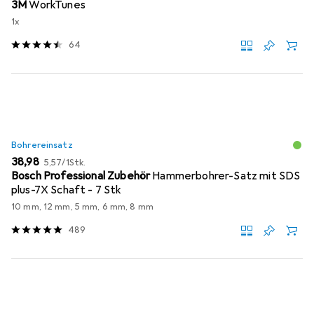
3M
WorkTunes
1x
64
Bohrereinsatz
EUR
EUR
38,98
5,57
/
1Stk.
Bosch Professional Zubehör
Hammerbohrer-Satz mit SDS
plus-7X Schaft - 7 Stk
10 mm, 12 mm, 5 mm, 6 mm, 8 mm
489