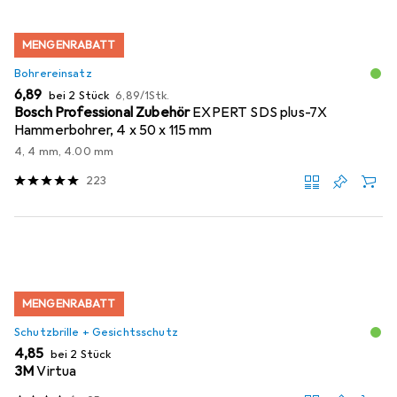
MENGENRABATT
Bohrereinsatz
EUR
EUR
6,89
bei 2 Stück
6,89
/
1Stk.
Bosch Professional Zubehör
EXPERT SDS plus-7X
Hammerbohrer, 4 x 50 x 115 mm
4, 4 mm, 4.00 mm
223
MENGENRABATT
Schutzbrille + Gesichtsschutz
EUR
4,85
bei 2 Stück
3M
Virtua