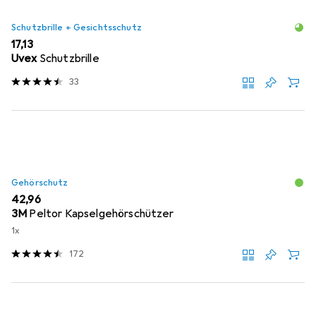
Schutzbrille + Gesichtsschutz
EUR
17,13
Uvex
Schutzbrille
33
Gehörschutz
EUR
42,96
3M
Peltor Kapselgehörschützer
1x
172