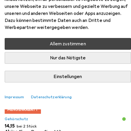
hammer SFMEH230K
unsere Webseite zu verbessern und gezielte Werbung auf
unseren und anderen Webseiten oder Apps anzuzeigen.
Hier findest du passendes Zubehör zum Produkt Stanley
Dazu können bestimmte Daten auch an Dritte und
Cutting hammer SFMEH230K aus den Kategorien
Werbepartner weitergegeben werden.
Gehörschutz, Schutzbrille + Gesichtsschutz und
Bohrereinsatz.
Allem zustimmen
Beliebt
Gehörschutz
Schutzbrille + Gesichtsschutz
B
Nur das Nötigste
Relevanz
Einstellungen
Produktliste
Impressum
Datenschutzerklärung
MENGENRABATT
Gehörschutz
EUR
14,15
bei 2 Stück