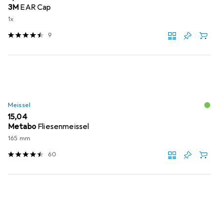
3M
EAR Cap
1x
9
Meissel
EUR
15,04
Metabo
Fliesenmeissel
165 mm
60