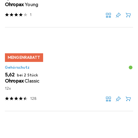
Ohropax
Young
1
MENGENRABATT
Gehörschutz
EUR
5,62
bei 2 Stück
Ohropax
Classic
12x
128