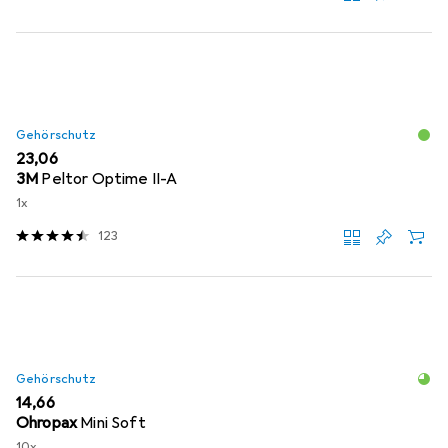
Gehörschutz
EUR
23,06
3M
Peltor Optime II-A
1x
123
Gehörschutz
EUR
14,66
Ohropax
Mini Soft
10x