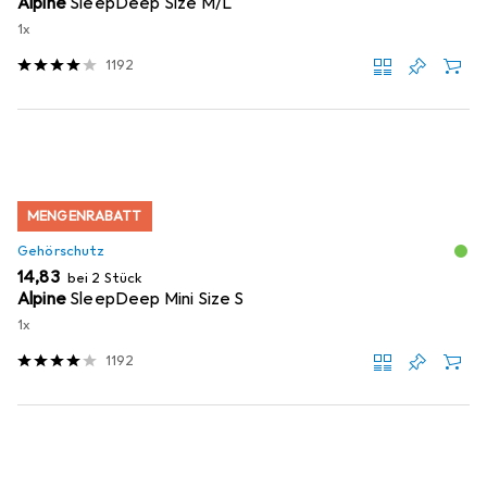
Alpine
SleepDeep Size M/L
1x
1192
MENGENRABATT
Gehörschutz
EUR
14,83
bei 2 Stück
Alpine
SleepDeep Mini Size S
1x
1192