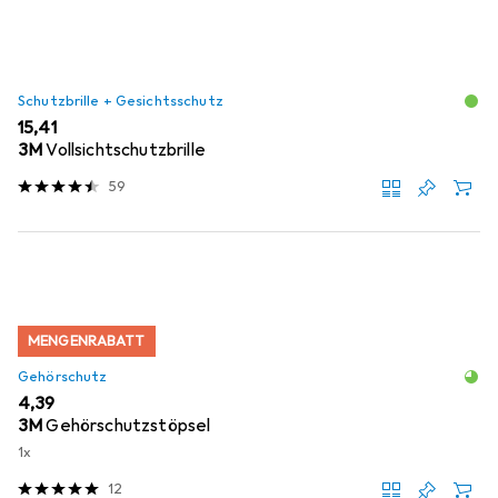
Schutzbrille + Gesichtsschutz
EUR
15,41
3M
Vollsichtschutzbrille
59
MENGENRABATT
Gehörschutz
EUR
4,39
3M
Gehörschutzstöpsel
1x
12