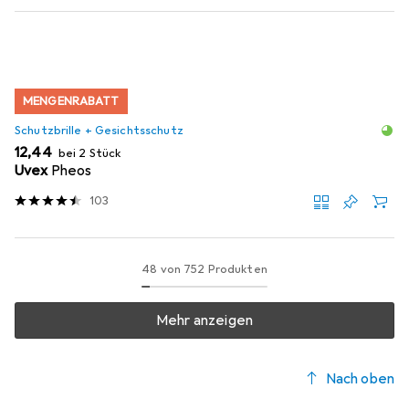
MENGENRABATT
Schutzbrille + Gesichtsschutz
EUR
12,44
bei 2 Stück
Uvex
Pheos
103
48 von 752 Produkten
Mehr anzeigen
Nach oben