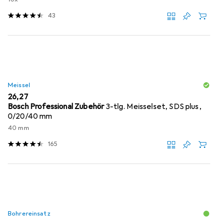
43
Meissel
EUR
26,27
Bosch Professional Zubehör
3-tlg. Meisselset, SDS plus,
0/20/40 mm
40 mm
165
Bohrereinsatz