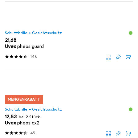
Schutzbrille + Gesichtsschutz
EUR
21,68
Uvex
pheos guard
148
MENGENRABATT
Schutzbrille + Gesichtsschutz
EUR
12,53
bei 2 Stück
Uvex
pheos cx2
45