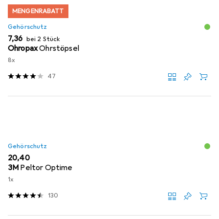
MENGENRABATT
Gehörschutz
EUR
7,36
bei 2 Stück
Ohropax
Ohrstöpsel
8x
47
Gehörschutz
EUR
20,40
3M
Peltor Optime
1x
130