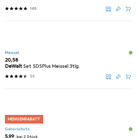
148
Meissel
EUR
20,58
DeWalt
Set SDSPlus Meissel 3tlg.
59
MENGENRABATT
Gehörschutz
EUR
5,99
bei 2 Stück