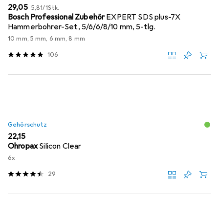
EUR
EUR
29,05
5,81
/
1Stk.
Bosch Professional Zubehör
EXPERT SDS plus-7X
Hammerbohrer-Set, 5/6/6/8/10 mm, 5-tlg.
10 mm, 5 mm, 6 mm, 8 mm
106
Gehörschutz
EUR
22,15
Ohropax
Silicon Clear
6x
29