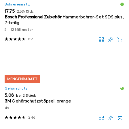
Bohrereinsatz
EUR
EUR
17,75
2,53
/
1Stk.
Bosch Professional Zubehör
Hammerbohrer-Set SDS plus,
7-teilig
5 - 12 Millimeter
89
MENGENRABATT
Gehörschutz
EUR
5,08
bei 2 Stück
3M
Gehörschutzstöpsel, orange
4x
246