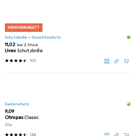
MENGENRABATT
Schutzbrille + Gesichtsschutz
EUR
11,02
bei 2 Stück
Uvex
Schutzbrille
103
Gehörschutz
EUR
9,09
Ohropax
Classic
20x
128