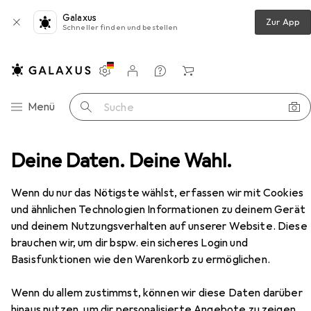
Galaxus
Zur App
Schneller finden und bestellen
Einstellungen
Kundenkonto
Vergleichslisten
Merklisten
Warenkorb
Navigation nach Kategorien
Menü
Suche
Meisselhammer
Deine Daten. Deine Wahl.
Stanley Cutting hammer SFMEH230K
Zubehör
Wenn du nur das Nötigste wählst, erfassen wir mit Cookies
EUR
224,35
Stanley
Cutting hammer SFMEH230K
und ähnlichen Technologien Informationen zu deinem Gerät
Netzbetrieb, Abbruchhammer, Meisselhammer
und deinem Nutzungsverhalten auf unserer Website. Diese
brauchen wir, um dir bspw. ein sicheres Login und
Basisfunktionen wie den Warenkorb zu ermöglichen.
Zubehör für Stanley Cutting
Wenn du allem zustimmst, können wir diese Daten darüber
hinaus nutzen, um dir personalisierte Angebote zu zeigen,