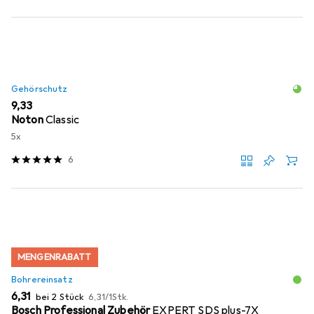
Gehörschutz
EUR
9,33
Noton
Classic
5x
6
MENGENRABATT
Bohrereinsatz
EUR
EUR
6,31
bei 2 Stück
6,31
/
1Stk.
Bosch Professional Zubehör
EXPERT SDS plus-7X