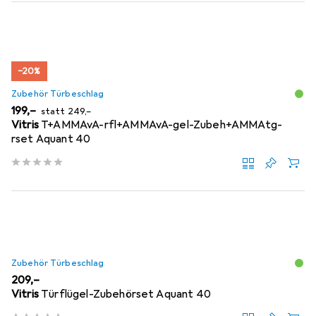
−20%
Zubehör Türbeschlag
EUR
EUR
199,–
statt
249,–
Vitris
T+AMMAvA-rfl+AMMAvA-gel-Zubeh+AMMAtg-
rset Aquant 40
Zubehör Türbeschlag
EUR
209,–
Vitris
Türflügel-Zubehörset Aquant 40