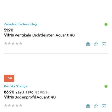
Zubehör Türbeschlag
EUR
51,90
Vitris
Vertikale Dichtleisten Aquant 40
−5%
Profil + Stange
EUR
EUR
EUR
86,90
statt
91,90
86,90
/
1m
Vitris
Bodenprofil Aquant 40