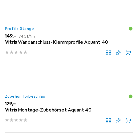
Profil + Stange
EUR
EUR
149,–
74,51
/
1m
Vitris
Wandanschluss-Klemmprofile Aquant 40
Zubehör Türbeschlag
EUR
129,–
Vitris
Montage-Zubehörset Aquant 40