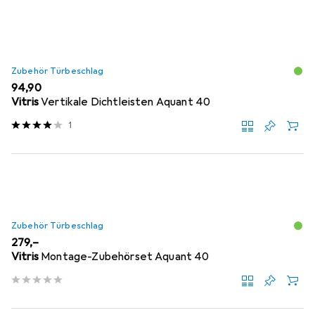
Zubehör Türbeschlag
EUR
94,90
Vitris
Vertikale Dichtleisten Aquant 40
1
Zubehör Türbeschlag
EUR
279,–
Vitris
Montage-Zubehörset Aquant 40