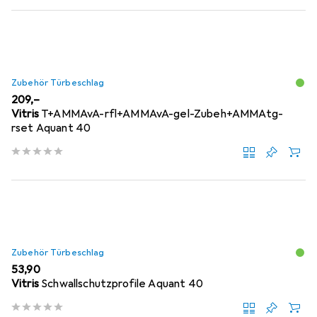
Zubehör Türbeschlag
EUR
209,–
Vitris
T+AMMAvA-rfl+AMMAvA-gel-Zubeh+AMMAtg-
rset Aquant 40
Zubehör Türbeschlag
EUR
53,90
Vitris
Schwallschutzprofile Aquant 40