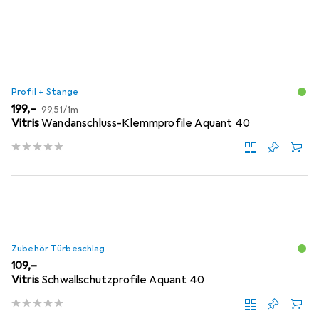
Profil + Stange
EUR
EUR
199,–
99,51
/
1m
Vitris
Wandanschluss-Klemmprofile Aquant 40
Zubehör Türbeschlag
EUR
109,–
Vitris
Schwallschutzprofile Aquant 40