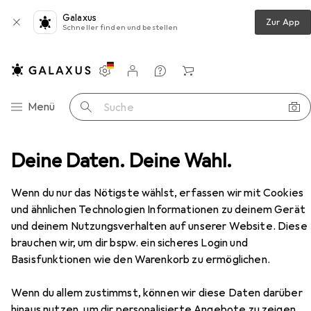
Galaxus
Zur App
Schneller finden und bestellen
Einstellungen
Kundenkonto
Vergleichslisten
Merklisten
Warenkorb
Navigation nach Kategorien
Menü
Suche
schlag
Deine Daten. Deine Wahl.
Profil + Stange
Vitris Profilset Aquant 40
Zubehör
EUR
EUR
869,–
354,69
/
1m
Wenn du nur das Nötigste wählst, erfassen wir mit Cookies
Vitris
Profilset Aquant 40
und ähnlichen Technologien Informationen zu deinem Gerät
und deinem Nutzungsverhalten auf unserer Website. Diese
brauchen wir, um dir bspw. ein sicheres Login und
Basisfunktionen wie den Warenkorb zu ermöglichen.
Zubehör für Vitris Profilset
Aquant 40
Wenn du allem zustimmst, können wir diese Daten darüber
hinaus nutzen, um dir personalisierte Angebote zu zeigen,