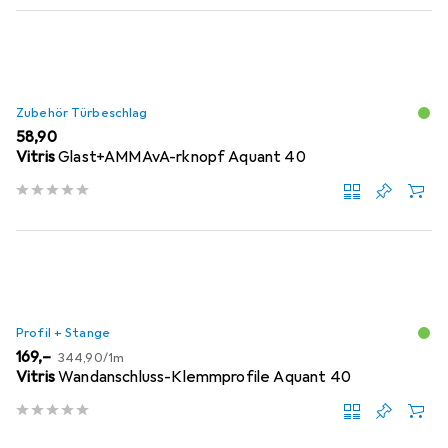
Zubehör Türbeschlag
EUR
58,90
Vitris
Glast+AMMAvA-rknopf Aquant 40
Profil + Stange
EUR
EUR
169,–
344,90
/
1m
Vitris
Wandanschluss-Klemmprofile Aquant 40