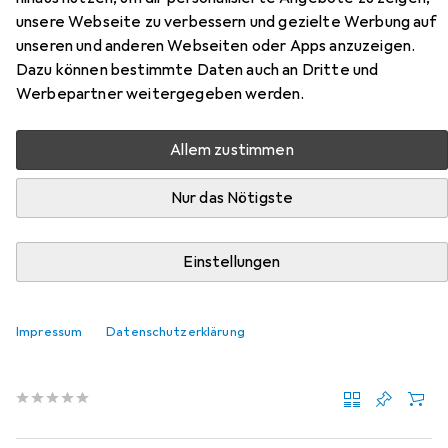
Hier findest du passendes Zubehör zum Produkt Vitris
unsere Webseite zu verbessern und gezielte Werbung auf
Profilset Aquant 40 aus den Kategorien Zubehör
unseren und anderen Webseiten oder Apps anzuzeigen.
Türbeschlag, Profil + Stange und Türgriff + Türgarnitur.
Dazu können bestimmte Daten auch an Dritte und
Werbepartner weitergegeben werden.
Beliebt
Zubehör Türbeschlag
Profil + Stange
Türgrif
Allem zustimmen
Relevanz
Nur das Nötigste
Produktliste
Einstellungen
Zubehör Türbeschlag
Impressum
Datenschutzerklärung
EUR
78,90
Vitris
Vertikale Dichtleisten Aquant 40