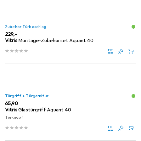
Zubehör Türbeschlag
EUR
229,–
Vitris
Montage-Zubehörset Aquant 40
Türgriff + Türgarnitur
EUR
65,90
Vitris
Glastürgriff Aquant 40
Türknopf