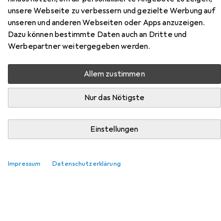
Hier findest du passendes Zubehör zum Produkt Webi
unsere Webseite zu verbessern und gezielte Werbung auf
Sockelbleche aus der Kategorie Schrauben.
unseren und anderen Webseiten oder Apps anzuzeigen.
Relevanz
Dazu können bestimmte Daten auch an Dritte und
Werbepartner weitergegeben werden.
Produktliste
Allem zustimmen
MENGENRABATT
Nur das Nötigste
Schrauben
EUR
EUR
4,89
bei 4 Stück
0,02
/
1Stk.
Einstellungen
Spax
T-Star Plus
200 Schrauben pro Stück
Impressum
Datenschutzerklärung