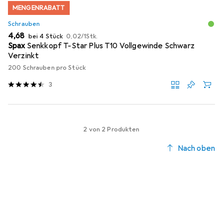
MENGENRABATT
Schrauben
EUR
EUR
4,68
bei 4 Stück
0,02
/
1Stk.
Spax
Senkkopf T-Star Plus T10 Vollgewinde Schwarz
Verzinkt
200 Schrauben pro Stück
3
2 von 2 Produkten
Nach oben