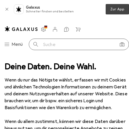
Galaxus
Zur App
Schneller finden und bestellen
Einstellungen
Kundenkonto
Vergleichslisten
Merklisten
Warenkorb
Navigation nach Kategorien
Menü
Suche
eschlag
Deine Daten. Deine Wahl.
Zubehör Türbeschlag
Webi Sockelbleche
Zubehör
Wenn du nur das Nötigste wählst, erfassen wir mit Cookies
EUR
109,–
und ähnlichen Technologien Informationen zu deinem Gerät
Webi
Sockelbleche
und deinem Nutzungsverhalten auf unserer Website. Diese
brauchen wir, um dir bspw. ein sicheres Login und
Basisfunktionen wie den Warenkorb zu ermöglichen.
Zubehör für Webi Sockelbleche
Wenn du allem zustimmst, können wir diese Daten darüber
hinaus nutzen, um dir personalisierte Angebote zu zeigen,