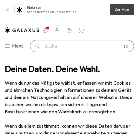
Galaxus
Zur App
Schneller finden und bestellen
Einstellungen
Kundenkonto
Vergleichslisten
Merklisten
Warenkorb
Navigation nach Kategorien
Menü
Suche
hlag
Deine Daten. Deine Wahl.
Möbelgriff
Werkstarck Möbelgriffe ø 12 mm
Zubehör
EUR
15,90
Wenn du nur das Nötigste wählst, erfassen wir mit Cookies
Werkstarck
Möbelgriffe ø 12 mm
und ähnlichen Technologien Informationen zu deinem Gerät
und deinem Nutzungsverhalten auf unserer Website. Diese
brauchen wir, um dir bspw. ein sicheres Login und
Zubehör für Werkstarck
Basisfunktionen wie den Warenkorb zu ermöglichen.
Möbelgriffe ø 12 mm
Wenn du allem zustimmst, können wir diese Daten darüber
hinaus nutzen, um dir personalisierte Angebote zu zeigen,