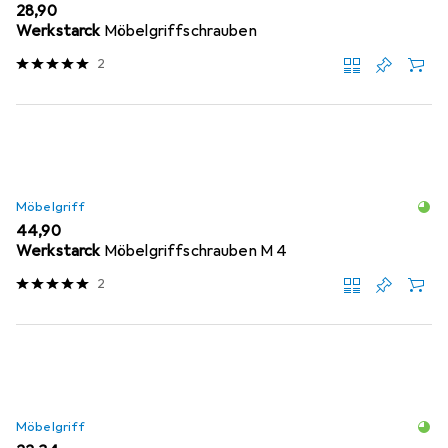
EUR
28,90
Werkstarck
Möbelgriffschrauben
2
Möbelgriff
EUR
44,90
Werkstarck
Möbelgriffschrauben M 4
2
Möbelgriff