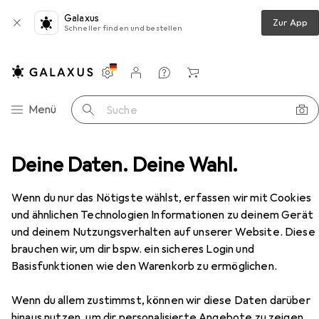
Galaxus
Zur App
Schneller finden und bestellen
Einstellungen
Kundenkonto
Vergleichslisten
Merklisten
Warenkorb
Navigation nach Kategorien
Menü
Suche
belbeschlag
Deine Daten. Deine Wahl.
Möbelgriff
Werkstarck Möbelgriffe
Zubehör
EUR
28,90
Wenn du nur das Nötigste wählst, erfassen wir mit Cookies
Werkstarck
Möbelgriffe
und ähnlichen Technologien Informationen zu deinem Gerät
und deinem Nutzungsverhalten auf unserer Website. Diese
brauchen wir, um dir bspw. ein sicheres Login und
Zubehör für Werkstarck
Basisfunktionen wie den Warenkorb zu ermöglichen.
Möbelgriffe
Wenn du allem zustimmst, können wir diese Daten darüber
hinaus nutzen, um dir personalisierte Angebote zu zeigen,