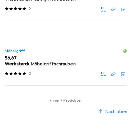
2
Möbelgriff
EUR
56,67
Werkstarck
Möbelgriffschrauben
2
7 von 7 Produkten
Nach oben