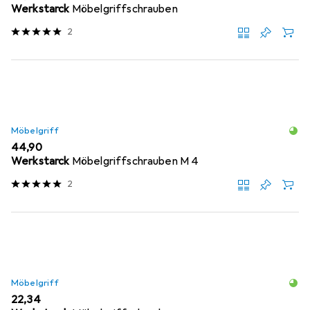
Werkstarck
Möbelgriffschrauben
2
Möbelgriff
EUR
44,90
Werkstarck
Möbelgriffschrauben M 4
2
Möbelgriff
EUR
22,34