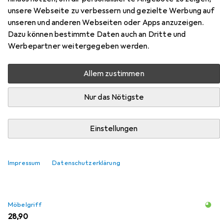
Hier findest du passendes Zubehör zum Produkt
unsere Webseite zu verbessern und gezielte Werbung auf
Werkstarck Möbelgriffe aus der Kategorie Möbelgriff.
unseren und anderen Webseiten oder Apps anzuzeigen.
Relevanz
Dazu können bestimmte Daten auch an Dritte und
Werbepartner weitergegeben werden.
Produktliste
Allem zustimmen
Nur das Nötigste
Möbelgriff
EUR
38,90
Werkstarck
Möbelgriffschrauben
Einstellungen
2
Impressum
Datenschutzerklärung
Möbelgriff
EUR
28,90