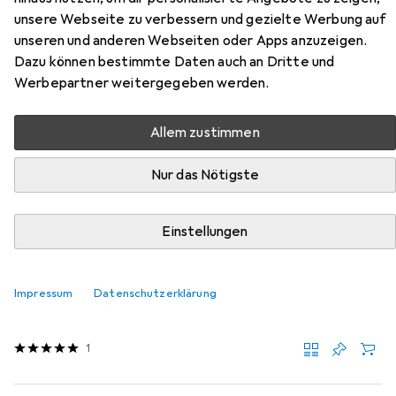
unsere Webseite zu verbessern und gezielte Werbung auf
Schiebetürgriffe
unseren und anderen Webseiten oder Apps anzuzeigen.
Dazu können bestimmte Daten auch an Dritte und
Hier findest du passendes Zubehör zum Produkt
Werbepartner weitergegeben werden.
Werkstarck Schiebetürgriffe aus der Kategorie
Klebstoff.
Allem zustimmen
Relevanz
Nur das Nötigste
Produktliste
Einstellungen
Klebstoff
EUR
EUR
31,90
657,73
/
1l
Impressum
Datenschutzerklärung
3M
Scotch Weld
48.50 ml
1