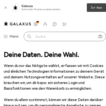
Galaxus
Zur App
Schneller finden und bestellen
Einstellungen
Kundenkonto
Vergleichslisten
Merklisten
Warenkorb
Navigation nach Kategorien
Menü
Suche
eschlag
Deine Daten. Deine Wahl.
Möbelgriff
Werkstarck Schiebetürgriffe
Zubehör
Wenn du nur das Nötigste wählst, erfassen wir mit Cookies
und ähnlichen Technologien Informationen zu deinem Gerät
EUR
36,90
Werkstarck
Schiebetürgriffe
und deinem Nutzungsverhalten auf unserer Website. Diese
brauchen wir, um dir bspw. ein sicheres Login und
Basisfunktionen wie den Warenkorb zu ermöglichen.
Wenn du allem zustimmst, können wir diese Daten darüber
Zubehör für Werkstarck
hinaus nutzen, um dir personalisierte Angebote zu zeigen,