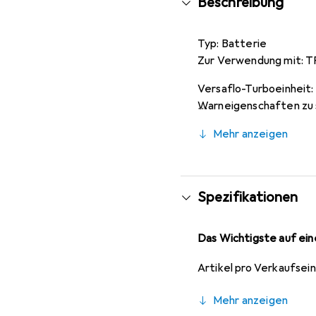
Beschreibung
Typ: Batterie
Zur Verwendung mit: 
Versaflo-Turboeinheit
Warneigenschaften zu 
oder die eine unmittel
Mehr anzeigen
separat erhältlich. Tur
verunreinigte Luft durc
dem Träger zugeführt. 
Gesichtsschutz. Ermög
Spezifikationen
Ladegeräte, Filter und
Das Wichtigste auf eine
Artikel pro Verkaufsei
Mehr anzeigen