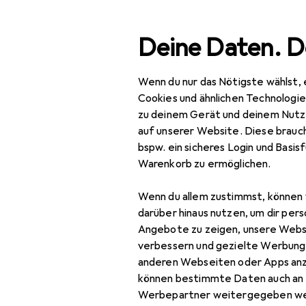
Suche
Deine Daten. D
Wenn du nur das Nötigste wählst, 
Navigation nach Kategorien
Gesamtsortiment
Baumarkt + G
Gesamtsortiment
Cookies und ähnlichen Technologi
zu deinem Gerät und deinem Nutz
Baumarkt + Garten
auf unserer Website. Diese brauch
bspw. ein sicheres Login und Basis
Sicherheit
Warenkorb zu ermöglichen.
Arbeitssicherheit
Wenn du allem zustimmst, können 
Arbeitsschutz
darüber hinaus nutzen, um dir pers
Angebote zu zeigen, unsere Webs
Absturzsicherung
verbessern und gezielte Werbung
anderen Webseiten oder Apps an
Atemschutzmaske
können bestimmte Daten auch an 
Gehörschutz
Werbepartner weitergegeben we