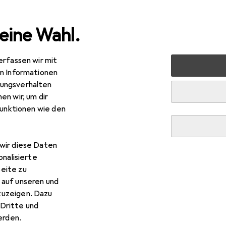
eine Wahl.
erfassen wir mit
arten
Sicherheit
Arbeitssicherheit
Arbeitsschutz
en Informationen
ungsverhalten
en wir, um dir
funktionen wie den
wir diese Daten
onalisierte
eite zu
 auf unseren und
zuzeigen. Dazu
Dritte und
rden.