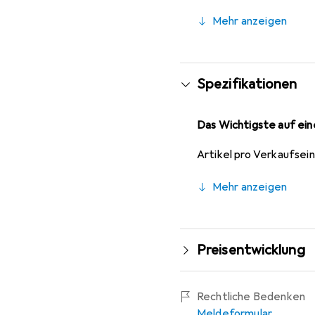
angeschlossen, um schn
Mehr anzeigen
Ladezustand visuell an,
Spezifikationen
Das Wichtigste auf eine
Artikel pro Verkaufsei
Mehr anzeigen
Preisentwicklung
Rechtliche Bedenken
Meldeformular