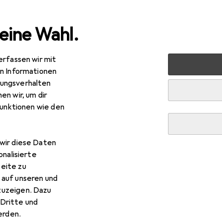
eine Wahl.
erfassen wir mit
erheit
Arbeitssicherheit
Arbeitsschutz
Zubehör Arb
en Informationen
ungsverhalten
en wir, um dir
funktionen wie den
wir diese Daten
onalisierte
eite zu
 auf unseren und
zuzeigen. Dazu
Dritte und
rden.