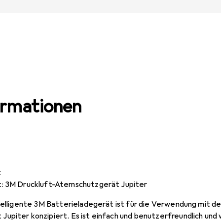
ormationen
t
t: 3M Druckluft-Atemschutzgerät Jupiter
ntelligente 3M Batterieladegerät ist für die Verwendung mit d
upiter konzipiert. Es ist einfach und benutzerfreundlich und 