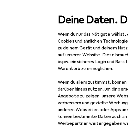
Suche
Deine Daten. D
Wenn du nur das Nötigste wählst, 
Navigation nach Kategorien
Gesamtsortiment
Baumarkt + Garten
Sich
Gesamtsortiment
Cookies und ähnlichen Technologi
zu deinem Gerät und deinem Nutz
Baumarkt + Garten
auf unserer Website. Diese brauch
bspw. ein sicheres Login und Basis
Sicherheit
Warenkorb zu ermöglichen.
Arbeitssicherheit
Wenn du allem zustimmst, können 
Arbeitsschutz
darüber hinaus nutzen, um dir pers
Angebote zu zeigen, unsere Webs
Absturzsicherung
verbessern und gezielte Werbung
anderen Webseiten oder Apps an
Atemschutzmaske
können bestimmte Daten auch an 
Gehörschutz
Werbepartner weitergegeben we