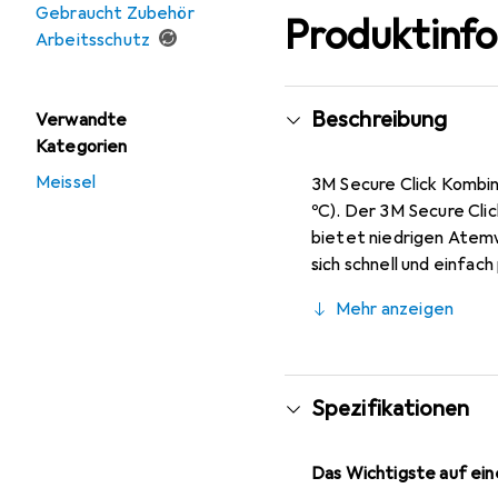
Gebraucht Zubehör
Produktinf
Arbeitsschutz
Beschreibung
Verwandte
Kategorien
Meissel
3M Secure Click Kombin
ºC). Der 3M Secure Clic
bietet niedrigen Atemw
sich schnell und einfac
mit den Partikel Einleg
Mehr anzeigen
Spezifikationen
Das Wichtigste auf eine