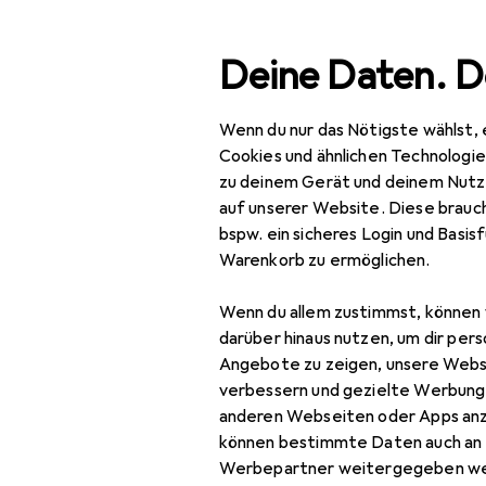
Suche
Deine Daten. D
Wenn du nur das Nötigste wählst, 
Navigation nach Kategorien
Gesamtsortiment
Baumarkt + Garten
Sicherheit
Gesamtsortiment
Cookies und ähnlichen Technologi
zu deinem Gerät und deinem Nutz
Baumarkt + Garten
auf unserer Website. Diese brauch
bspw. ein sicheres Login und Basis
Sicherheit
Warenkorb zu ermöglichen.
Arbeitssicherheit
Wenn du allem zustimmst, können 
Arbeitsschutz
darüber hinaus nutzen, um dir pers
Angebote zu zeigen, unsere Webs
Absturzsicherung
verbessern und gezielte Werbung
anderen Webseiten oder Apps an
Atemschutzmaske
können bestimmte Daten auch an 
Gehörschutz
Werbepartner weitergegeben we