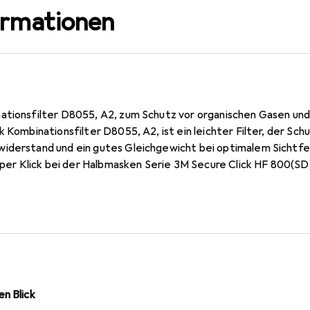
ormationen
ationsfilter D8055, A2, zum Schutz vor organischen Gasen u
k Kombinationsfilter D8055, A2, ist ein leichter Filter, der Sc
iderstand und ein gutes Gleichgewicht bei optimalem Sichtfel
h per Klick bei der Halbmasken Serie 3M Secure Click HF 800(SD
efiltern der Serie D7000 benötigen Sie zusätzlich den Filterde
n Blick