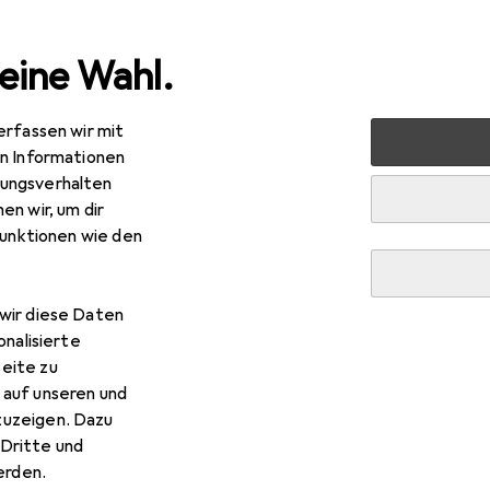
eine Wahl.
erfassen wir mit
Arbeitssicherheit
Arbeitsschutz
Zubehör Arbeitsschu
en Informationen
ungsverhalten
en wir, um dir
funktionen wie den
wir diese Daten
onalisierte
eite zu
 auf unseren und
zuzeigen. Dazu
Dritte und
rden.