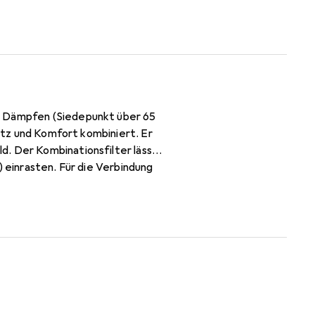
nd Dämpfen (Siedepunkt über 65
hutz und Komfort kombiniert. Er
d. Der Kombinationsfilter lässt
) einrasten. Für die Verbindung
ckel D701.