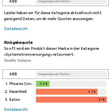
i
ABB
Ungenügende Daten
i
i
i
Ungenügende Daten
Ungenügende Daten
Ungenügende Daten
Leider haben wir für diese Kategorie aktuell noch nicht
genügend Daten, um dir mehr Quoten anzuzeigen.
Detailansicht
Rückgabequote
So oft wird ein Produkt dieser Marke in der Kategorie
«Systemstromversorgung» retourniert.
Quelle: Galaxus
i
ABB
Ungenügende Daten
1.
Phoenix Contact
0,6
%
0,6
%
2.
MeanWell
2,7
%
2,7
%
3.
Eaton
3,1
%
3,1
%
Detailansicht