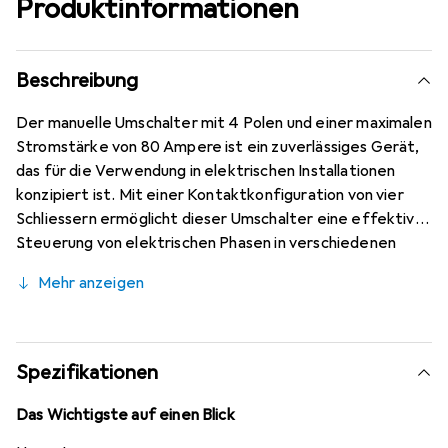
Produktinformationen
Beschreibung
Der manuelle Umschalter mit 4 Polen und einer maximalen
Stromstärke von 80 Ampere ist ein zuverlässiges Gerät,
das für die Verwendung in elektrischen Installationen
konzipiert ist. Mit einer Kontaktkonfiguration von vier
Schliessern ermöglicht dieser Umschalter eine effektive
Steuerung von elektrischen Phasen in verschiedenen
Anwendungen. Der Umschalter ist für die Montage auf
Mehr anzeigen
einer DIN-Hutschiene geeignet, was eine einfache
Installation in Schaltschränken und anderen elektrischen
Einrichtungen gewährleistet. Er ist mit einem
Hilfsschalter ausgestattet, der zusätzliche
Spezifikationen
Funktionalitäten bietet und die Flexibilität bei der
Nutzung erhöht. Der Anschluss erfolgt über Klemmen,
Das Wichtigste auf einen Blick
was eine sichere und stabile Verbindung gewährleistet.