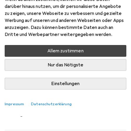
darüber hinaus nutzen, um dir personalisierte Angebote
zu zeigen, unsere Webseite zu verbessern und gezielte
Werbung auf unseren und anderen Webseiten oder Apps
Aktuell nicht lieferbar
anzuzeigen. Dazu können bestimmte Daten auch an
Benachrichtigen, wenn lieferbar
Dritte und Werbepartner weitergegeben werden.
Allem zustimmen
Vergleichen
Merken
Nur das Nötigste
i
Kostenloser Versand ab 30,–
Einstellungen
Impressum
Ähnliche Produkte mit besserer
Datenschutzerklärung
Verfügbarkeit