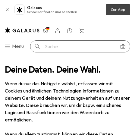
Galaxus
Zur App
Schneller finden und bestellen
Einstellungen
Kundenkonto
Vergleichslisten
Merklisten
Warenkorb
Navigation nach Kategorien
Menü
Suche
mstromversorgung
Deine Daten. Deine Wahl.
ABB Changeover Switch Manual 4 Pole 80 Amp
Wenn du nur das Nötigste wählst, erfassen wir mit
Cookies und ähnlichen Technologien Informationen zu
1 Bild
deinem Gerät und deinem Nutzungsverhalten auf unserer
ABB
Changeover Switch Manual 4 Pole
Website. Diese brauchen wir, um dir bspw. ein sicheres
80 Amp
Login und Basisfunktionen wie den Warenkorb zu
ermöglichen.
Bewertungen
Wenn du allem zustimmst, können wir diese Daten