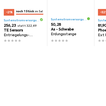
noch 1 Stück
im Sale
−21%
−32
nur noch 1 Stück
im Sale
Systemstromversorgung
Systemstromversorgung
EUR
50,28
EUR
EUR
256,23
EUR
81,9
statt
322,49
As - Schwabe
TE Sensors
Phoe
Erdungsstange
Entriegelungs-
Ext 
Magnetschalter 1NO
2NC